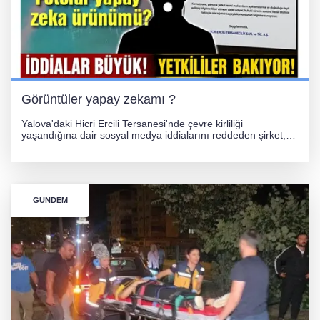
Görüntüler yapay zekamı ?
Yalova'daki Hicri Ercili Tersanesi'nde çevre kirliliği
yaşandığına dair sosyal medya iddialarını reddeden şirket,
görüntülerin yapay zekayla oluşturulduğunu savundu. Olayla
ilgili hukuki süreç başlatılırken gözler resmi incelemelere
çevrildi.
GÜNDEM