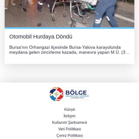
Otomobil Hurdaya Döndü
Bursa'nın Orhangazi ilçesinde Bursa-Yalova karayolunda
meydana gelen zincirleme kazada, manevra yapan M.Ü. (35)
yönetimindeki 06 GS 328 plakalı otomobil ağaca çarparak
hurdaya döndü. Hafif yaralanan sürücü, Orhangazi Devlet
Hastanesi'ne kaldırıldı.
Künye
İletişim
Kullanım Şartnamesi
Veri Politikası
Çerez Politikası