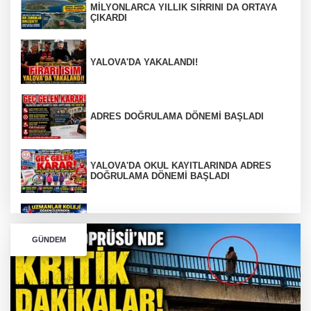
MİLYONLARCA YILLIK SIRRINI DA ORTAYA
ÇIKARDI
YALOVA'DA YAKALANDI!
ADRES DOĞRULAMA DÖNEMİ BAŞLADI
YALOVA'DA OKUL KAYITLARINDA ADRES
DOĞRULAMA DÖNEMİ BAŞLADI
Türkiye ve Yalova'yı Gururlandıran Büyük
Başarı
GÜNDEM
Tırın kupası dorseden ayrıldı