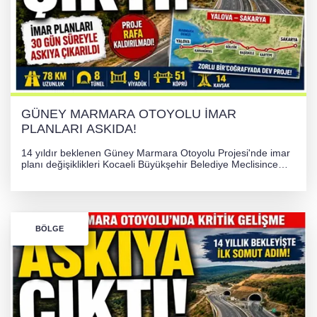
GÜNEY MARMARA OTOYOLU İMAR
PLANLARI ASKIDA!
14 yıldır beklenen Güney Marmara Otoyolu Projesi'nde imar
planı değişiklikleri Kocaeli Büyükşehir Belediye Meclisince
onaylanarak askıya çıkarıldı. Yalova ve Kocaeli'yi bağlayacak
dev proje için ilk somut resmi adım atılmış oldu.
BÖLGE