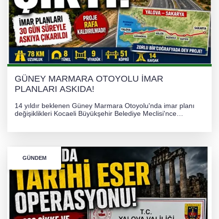
GÜNEY MARMARA OTOYOLU İMAR
PLANLARI ASKIDA!
14 yıldır beklenen Güney Marmara Otoyolu'nda imar planı
değişiklikleri Kocaeli Büyükşehir Belediye Meclisi'nce
onaylanarak 30 gün süreyle askıya çıkarıldı. Projenin Yalova-
Kocaeli arasını rahatlatması ve resmi sürecin devam ettiği
bildirildi.
GÜNDEM