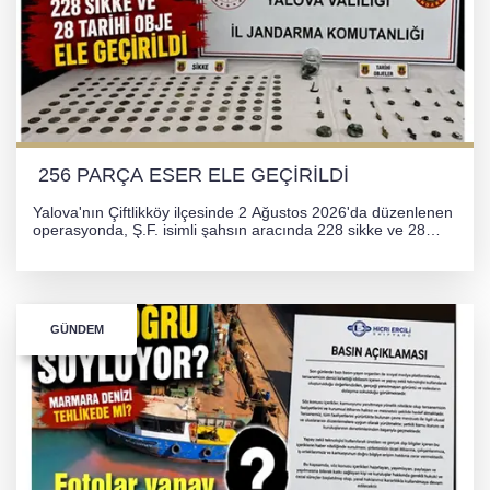
256 PARÇA ESER ELE GEÇİRİLDİ
Yalova'nın Çiftlikköy ilçesinde 2 Ağustos 2026'da düzenlenen
operasyonda, Ş.F. isimli şahsın aracında 228 sikke ve 28
obje olmak üzere toplam 256 tarihi eser ele geçirildi. Şüpheli
hakkında adli işlem başlatıldı.
GÜNDEM