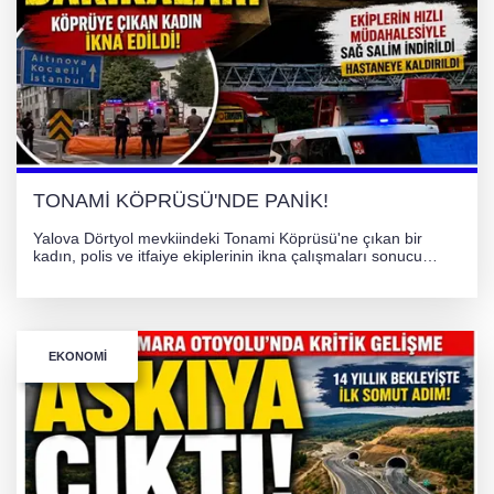
Bursa’da Orhangazi Tüneli’nde feci kaza:
İHRACAT REKORU VAR, PEKİ EMEĞİN
KARŞILIĞI NEREDE?
TONAMİ KÖPRÜSÜ'NDE PANİK!
Yalova Dörtyol mevkiindeki Tonami Köprüsü'ne çıkan bir
kadın, polis ve itfaiye ekiplerinin ikna çalışmaları sonucu
güvenle indirildi. Hava yastığı önlemiyle gerçekleştirilen
operasyon sonrası kadın hastaneye kaldırıldı.
EKONOMI