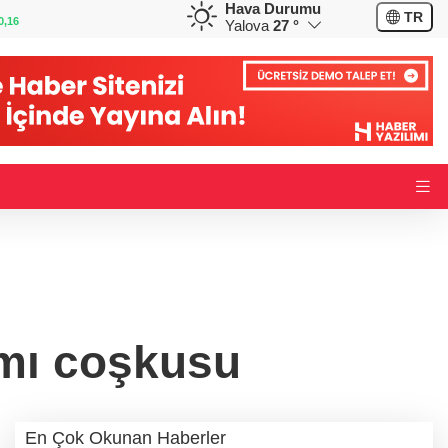
Hava Durumu
GBP
CHF
TR
-0,02
64,1895
%0,07
58,6654
%0,19
Yalova
27 °
mı coşkusu
En Çok Okunan Haberler