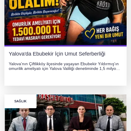
Yalova'da Ebubekir İçin Umut Seferberliği
Yalova'nın Çiftlikköy ilçesinde yaşayan Ebubekir Yıldırmış'ın
omurilik ameliyatı için Yalova Valiliği denetiminde 1,5 milyon
TL'lik yardım kampanyası başlatıldı. Hayırseverlerin
desteğiyle tedavi masraflarının karşılanması hedefleniyor.
SAĞLIK