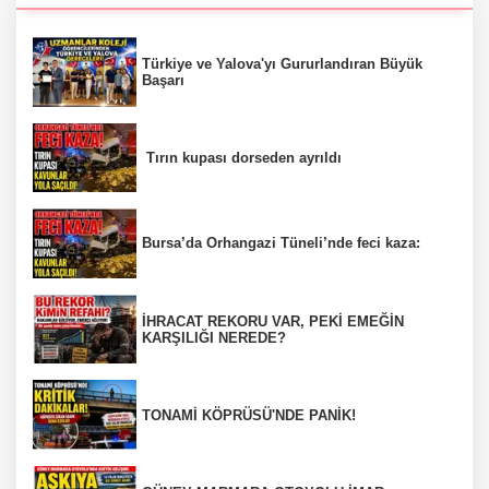
Türkiye ve Yalova'yı Gururlandıran Büyük
Başarı
Tırın kupası dorseden ayrıldı
Bursa’da Orhangazi Tüneli’nde feci kaza:
İHRACAT REKORU VAR, PEKİ EMEĞİN
KARŞILIĞI NEREDE?
TONAMİ KÖPRÜSÜ'NDE PANİK!