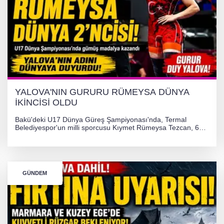
YALOVA'NIN GURURU RÜMEYSA DÜNYA
İKİNCİSİ OLDU
Bakü'deki U17 Dünya Güreş Şampiyonası'nda, Termal
Belediyespor'un milli sporcusu Kıymet Rümeysa Tezcan, 69
kilogram kategorisinde dünya ikincisi olarak gümüş madalya
kazandı ve Yalova ile Türkiye'yi gururlandırdı.
GÜNDEM