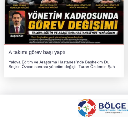
A takımı görev başı yaptı
Yalova Eğitim ve Araştırma Hastanesi'nde Başhekim Dr.
Seçkin Özcan sonrası yönetim değişti. Turan Özdemir, Şahin
Bozkurt, Özlem Kotbaş ve Mustafa Aka yeni idari görevlerine
atanarak sağlık hizmetlerini etkinleştirme sürecini başlattı.