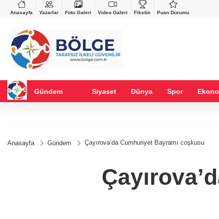
VND
GAU/TRY
%-0,22
0,0018
%0,15
6.534,40
%0,64
Anasayfa
Yazarlar
Foto Galeri
Video Galeri
Fikstür
Puan Durumu
Gündem
Siyaset
Dünya
Spor
Ekono
Çayırova’da Cumhuriyet Bayramı coşkusu
Anasayfa
Gündem
Çayırova’