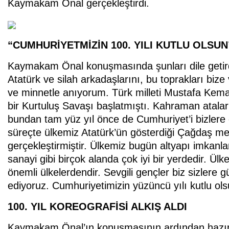
Kaymakam Önal gerçekleştirdi.
“CUMHURİYETMİZİN 100. YILI KUTLU OLSUN
Kaymakam Önal konuşmasında şunları dile getir
Atatürk ve silah arkadaşlarını, bu toprakları bize
ve minnetle anıyorum. Türk milleti Mustafa Kemal
bir Kurtuluş Savaşı başlatmıştı. Kahraman atalar
bundan tam yüz yıl önce de Cumhuriyet’i bizlere 
süreçte ülkemiz Atatürk’ün gösterdiği Çağdaş me
gerçekleştirmiştir. Ülkemiz bugün altyapı imkanla
sanayi gibi birçok alanda çok iyi bir yerdedir. Ü
önemli ülkelerdendir. Sevgili gençler biz sizlere
ediyoruz. Cumhuriyetimizin yüzüncü yılı kutlu ols
100. YIL KOREOGRAFİSİ ALKIŞ ALDI
Kaymakam Önal’ın konuşmasının ardından hazırlan