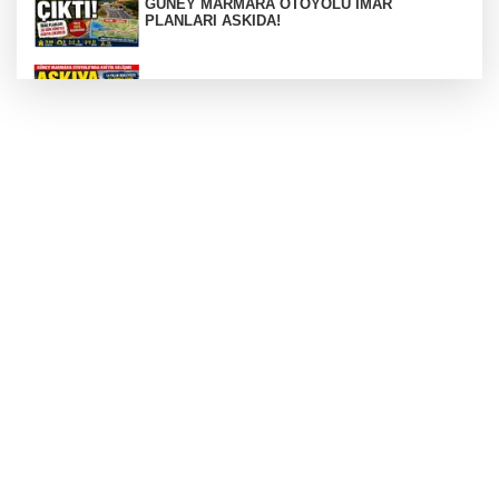
GÜNEY MARMARA OTOYOLU İMAR
PLANLARI ASKIDA!
GÜNEY MARMARA OTOYOLU İMAR
PLANLARI ASKIDA!
256 PARÇA ESER ELE GEÇİRİLDİ
Görüntüler yapay zekamı ?
Otomobil Hurdaya Döndü