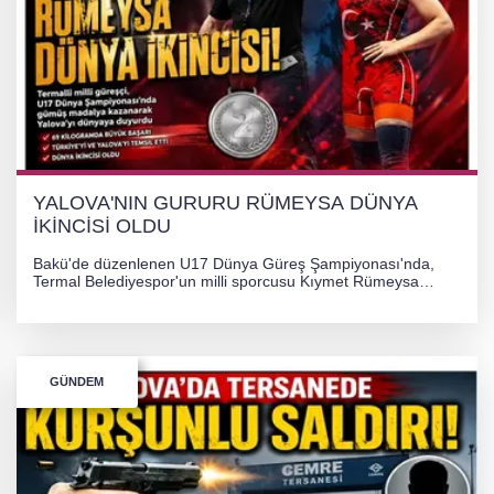
YALOVA'NIN GURURU RÜMEYSA DÜNYA
İKİNCİSİ OLDU
Bakü'de düzenlenen U17 Dünya Güreş Şampiyonası'nda,
Termal Belediyespor'un milli sporcusu Kıymet Rümeysa
Tezcan, 69 kilogram kategorisinde dünya ikincisi olarak
gümüş madalya kazandı.
GÜNDEM