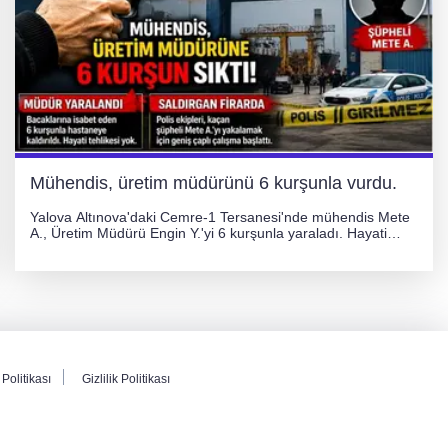
Mühendis, üretim müdürünü 6 kurşunla vurdu.
Yalova Altınova'daki Cemre-1 Tersanesi'nde mühendis Mete
A., Üretim Müdürü Engin Y.'yi 6 kurşunla yaraladı. Hayati
tehlikesi bulunmayan Engin Y. hastaneye kaldırılırken, kaçan
şüphelinin yakalanması için geniş çaplı soruşturma başlatıldı.
Politikası
Gizlilik Politikası