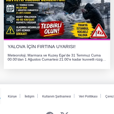
YALOVA İÇİN FIRTINA UYARISI!
Meteoroloji; Marmara ve Kuzey Ege'de 31 Temmuz Cuma
00.00'dan 1 Ağustos Cumartesi 21.00'e kadar kuvvetli rüzgar
ve fırtına bekliyor. İstanbul, Yalova, Kocaeli ve Trakya'da
ulaşımda aksamalar ve olumsuzluklara karşı vatandaşlar
uyarıldı.
Künye
İletişim
Kullanım Şartnamesi
Veri Politikası
Çerez 