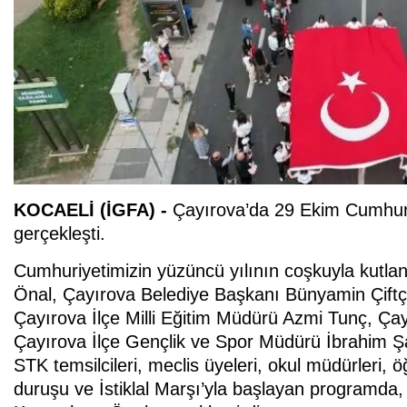
KOCAELİ (İGFA) -
Çayırova’da 29 Ekim Cumhuri
gerçekleşti.
Cumhuriyetimizin yüzüncü yılının coşkuyla kut
Önal, Çayırova Belediye Başkanı Bünyamin Çiftç
Çayırova İlçe Milli Eğitim Müdürü Azmi Tunç, Çay
Çayırova İlçe Gençlik ve Spor Müdürü İbrahim Şahi
STK temsilcileri, meclis üyeleri, okul müdürleri, ö
duruşu ve İstiklal Marşı’yla başlayan programd