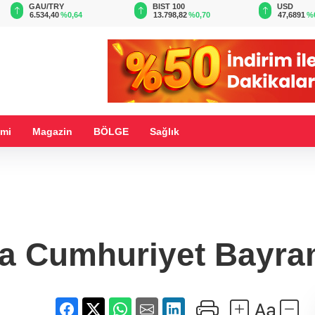
BIST 100
USD
EUR
13.798,82
%0,70
47,6891
%0,16
54,9686
%
mi
Magazin
BÖLGE
Sağlık
da Cumhuriyet Bayra