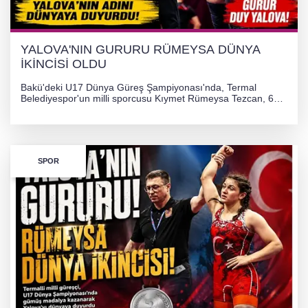
YALOVA'NIN GURURU RÜMEYSA DÜNYA
İKİNCİSİ OLDU
Bakü'deki U17 Dünya Güreş Şampiyonası'nda, Termal
Belediyespor'un milli sporcusu Kıymet Rümeysa Tezcan, 69
kilogram kategorisinde dünya ikincisi olarak gümüş madalya
kazandı ve Yalova ile Türkiye'yi gururlandırdı.
SPOR