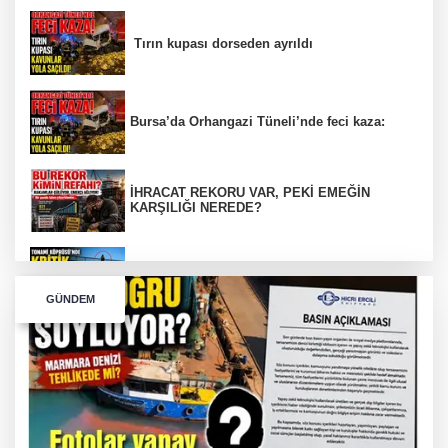
Tırın kupası dorseden ayrıldı
Bursa’da Orhangazi Tüneli’nde feci kaza:
İHRACAT REKORU VAR, PEKİ EMEĞİN
KARŞILIĞI NEREDE?
TONAMİ KÖPRÜSÜ'NDE PANİK!
GÜNDEM
GÜNEY MARMARA OTOYOLU İMAR
PLANLARI ASKIDA!
GÜNEY MARMARA OTOYOLU İMAR
PLANLARI ASKIDA!