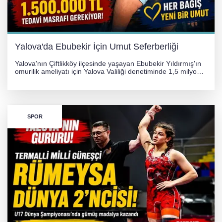
Yalova'da Ebubekir İçin Umut Seferberliği
Yalova'nın Çiftlikköy ilçesinde yaşayan Ebubekir Yıldırmış'ın
omurilik ameliyatı için Yalova Valiliği denetiminde 1,5 milyon
TL'lik yardım kampanyası başlatıldı. Hayırseverlerin
desteğiyle tedavi masraflarının karşılanması hedefleniyor.
SPOR