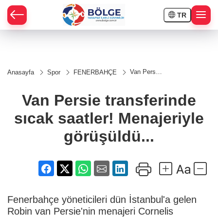
TR
HÇE
Van Persie
Anasayfa
Spor
FENERBAHÇE
transferinde
RAY
sıcak
saatler!
Van Persie transferinde
Menajeriyle
SPOR
görüşüldü...
sıcak saatler! Menajeriyle
OR
görüşüldü...
Fenerbahçe yöneticileri dün İstanbul'a gelen
Robin van Persie'nin menajeri Cornelis