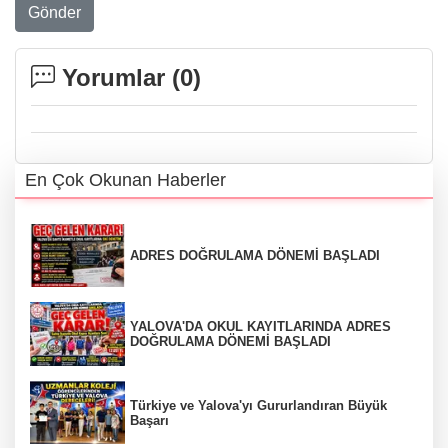
Gönder
Yorumlar (
0
)
En Çok Okunan Haberler
ADRES DOĞRULAMA DÖNEMİ BAŞLADI
YALOVA'DA OKUL KAYITLARINDA ADRES
DOĞRULAMA DÖNEMİ BAŞLADI
Türkiye ve Yalova'yı Gururlandıran Büyük
Başarı