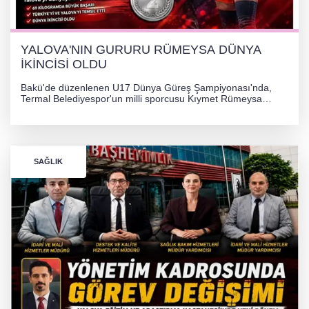
YALOVA'NIN GURURU RÜMEYSA DÜNYA
İKİNCİSİ OLDU
Bakü'de düzenlenen U17 Dünya Güreş Şampiyonası'nda,
Termal Belediyespor'un milli sporcusu Kıymet Rümeysa
Tezcan, 69 kilogram kategorisinde dünya ikincisi olarak
gümüş madalya kazandı.
SAĞLIK