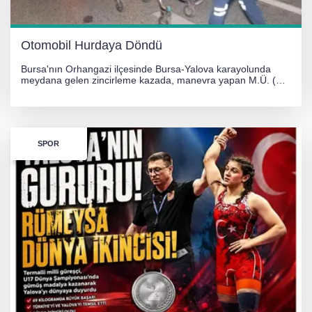
Otomobil Hurdaya Döndü
Bursa'nın Orhangazi ilçesinde Bursa-Yalova karayolunda
meydana gelen zincirleme kazada, manevra yapan M.Ü. (35)
yönetimindeki 06 GS 328 plakalı otomobil ağaca çarparak
hurdaya döndü. Hafif yaralanan sürücü, Orhangazi Devlet
Hastanesi'ne kaldırıldı.
SPOR