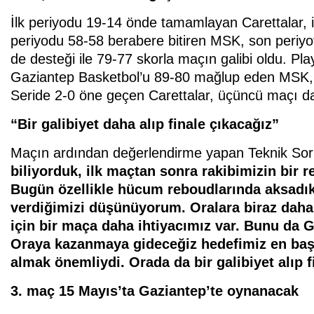
İlk periyodu 19-14 önde tamamlayan Carettalar, 
periyodu 58-58 berabere bitiren MSK, son periyo
de desteği ile 79-77 skorla maçın galibi oldu. Play-
Gaziantep Basketbol’u 89-80 mağlup eden MSK, i
Seride 2-0 öne geçen Carettalar, üçüncü maçı da 
“Bir galibiyet daha alıp finale çıkacağız”
Maçın ardından değerlendirme yapan Teknik So
biliyorduk, ilk maçtan sonra rakibimizin bir 
Bugün özellikle hücum reboudlarında aksadık.
verdiğimizi düşünüyorum. Oralara biraz daha
için bir maça daha ihtiyacımız var. Bunu da G
Oraya kazanmaya gideceğiz hedefimiz en başı
almak önemliydi. Orada da bir galibiyet alıp f
3. maç 15 Mayıs’ta Gaziantep’te oynanacak