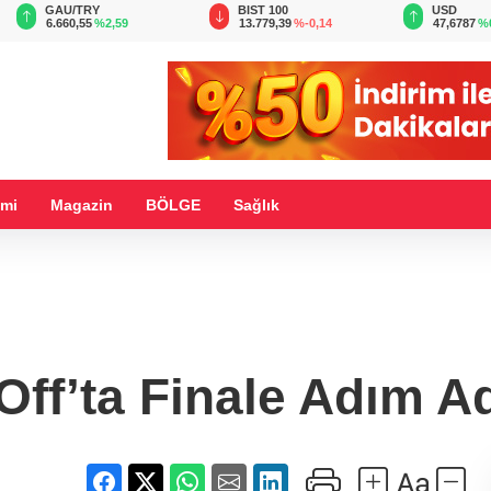
BIST 100
USD
EUR
13.779,39
%-0,14
47,6787
%0,18
55,1254
%
mi
Magazin
BÖLGE
Sağlık
ff’ta Finale Adım Ad