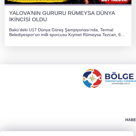
YALOVA'NIN GURURU RÜMEYSA DÜNYA
İKİNCİSİ OLDU
Bakü'deki U17 Dünya Güreş Şampiyonası'nda, Termal
Belediyespor'un milli sporcusu Kıymet Rümeysa Tezcan, 69
kilogram kategorisinde dünya ikincisi olarak gümüş madalya
kazandı ve Yalova ile Türkiye'yi gururlandırdı.
HABER