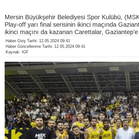
Mersin Büyükşehir Belediyesi Spor Kulübü, (MSK)
Play-off yarı final serisinin ikinci maçında Gazian
ikinci maçını da kazanan Carettalar, Gaziantep’e 
Haber Giriş Tarihi: 12.05.2024 09:41
Haber Güncellenme Tarihi: 12.05.2024 09:41
Kaynak: IGF