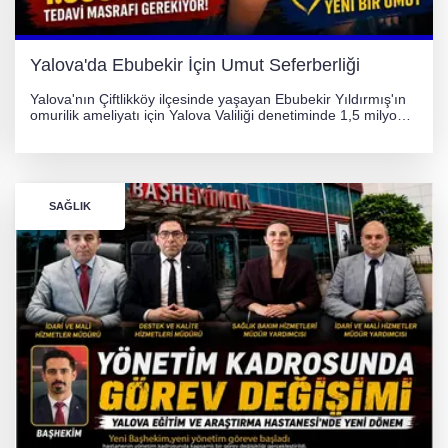
Yalova'da Ebubekir İçin Umut Seferberliği
Yalova'nın Çiftlikköy ilçesinde yaşayan Ebubekir Yıldırmış'ın
omurilik ameliyatı için Yalova Valiliği denetiminde 1,5 milyon
TL'lik yardım kampanyası başlatıldı. Hayırseverlerin
desteğiyle tedavi masraflarının karşılanması hedefleniyor.
SAĞLIK