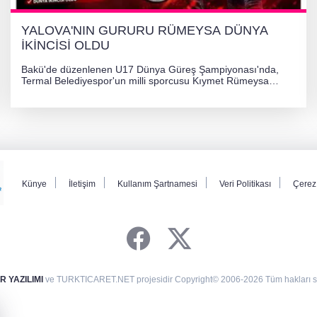
YALOVA'NIN GURURU RÜMEYSA DÜNYA
İKİNCİSİ OLDU
Bakü'de düzenlenen U17 Dünya Güreş Şampiyonası'nda,
Termal Belediyespor'un milli sporcusu Kıymet Rümeysa
Tezcan, 69 kilogram kategorisinde dünya ikincisi olarak
gümüş madalya kazandı.
Künye
İletişim
Kullanım Şartnamesi
Veri Politikası
Çerez 
 YAZILIMI
ve TURKTICARET.NET projesidir Copyright© 2006-2026 Tüm hakları sak