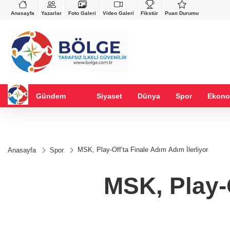
VND
GAU/TRY
%-0,22
0,0018
%0,32
6.660,55
%2,59
Anasayfa
Yazarlar
Foto Galeri
Video Galeri
Fikstür
Puan Durumu
Gündem
Siyaset
Dünya
Spor
Ekono
MSK, Play-Off’ta Finale Adım Adım İlerliyor
Anasayfa
Spor
MSK, Play-O