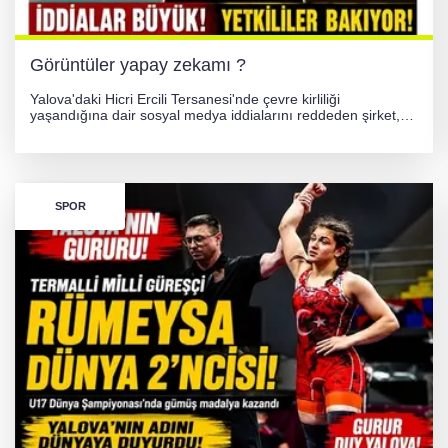
Görüntüler yapay zekamı ?
Yalova'daki Hicri Ercili Tersanesi'nde çevre kirliliği
yaşandığına dair sosyal medya iddialarını reddeden şirket,
görüntülerin yapay zekayla oluşturulduğunu savundu. Olayla
ilgili hukuki süreç başlatılırken gözler resmi incelemelere
çevrildi.
SPOR