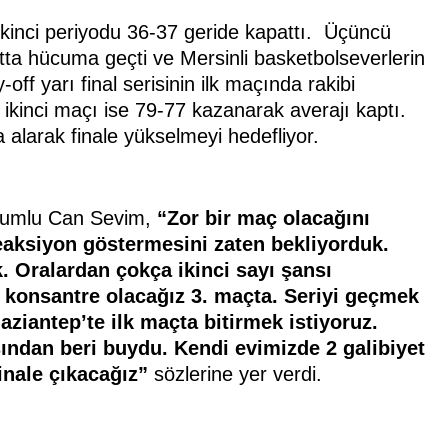
ikinci periyodu 36-37 geride kapattı. Üçüncü
tta hücuma geçti ve Mersinli basketbolseverlerin
off yarı final serisinin ilk maçında rakibi
kinci maçı ise 79-77 kazanarak averajı kaptı.
alarak finale yükselmeyi hedefliyor.
rumlu Can Sevim,
“Zor bir maç olacağını
reaksiyon göstermesini zaten bekliyorduk.
 Oralardan çokça ikinci sayı şansı
 konsantre olacağız 3. maçta. Seriyi geçmek
aziantep’te ilk maçta bitirmek istiyoruz.
ndan beri buydu. Kendi evimizde 2 galibiyet
inale çıkacağız”
sözlerine yer verdi.