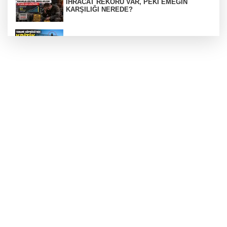
İHRACAT REKORU VAR, PEKİ EMEĞİN
KARŞILIĞI NEREDE?
TONAMİ KÖPRÜSÜ'NDE PANİK!
GÜNEY MARMARA OTOYOLU İMAR
PLANLARI ASKIDA!
GÜNEY MARMARA OTOYOLU İMAR
PLANLARI ASKIDA!
256 PARÇA ESER ELE GEÇİRİLDİ