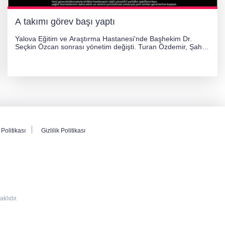
A takımı görev başı yaptı
Yalova Eğitim ve Araştırma Hastanesi'nde Başhekim Dr.
Seçkin Özcan sonrası yönetim değişti. Turan Özdemir, Şahin
Bozkurt, Özlem Kotbaş ve Mustafa Aka yeni idari görevlerine
atanarak sağlık hizmetlerini etkinleştirme sürecini başlattı.
Politikası
Gizlilik Politikası
lıdır.