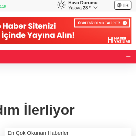
Hava Durumu
GBP
CHF
TR
0,32
64,3468
%0,38
59,0083
%0,82
Yalova
28 °
ım İlerliyor
En Çok Okunan Haberler