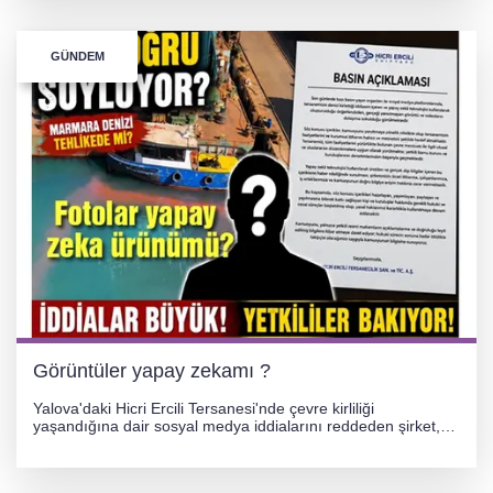
GÜNDEM
Görüntüler yapay zekamı ?
Yalova'daki Hicri Ercili Tersanesi'nde çevre kirliliği
yaşandığına dair sosyal medya iddialarını reddeden şirket,
görüntülerin yapay zekayla oluşturulduğunu savundu. Olayla
ilgili hukuki süreç başlatılırken gözler resmi incelemelere
çevrildi.