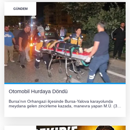
GÜNDEM
Otomobil Hurdaya Döndü
Bursa'nın Orhangazi ilçesinde Bursa-Yalova karayolunda
meydana gelen zincirleme kazada, manevra yapan M.Ü. (35)
yönetimindeki 06 GS 328 plakalı otomobil ağaca çarparak
hurdaya döndü. Hafif yaralanan sürücü, Orhangazi Devlet
Hastanesi'ne kaldırıldı.