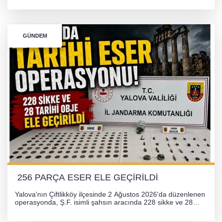
Kocaeli arasını rahatlatması ve resmi sürecin devam ettiği
bildirildi.
GÜNDEM
256 PARÇA ESER ELE GEÇİRİLDİ
Yalova'nın Çiftlikköy ilçesinde 2 Ağustos 2026'da düzenlenen
operasyonda, Ş.F. isimli şahsın aracında 228 sikke ve 28
obje olmak üzere toplam 256 tarihi eser ele geçirildi. Şüpheli
hakkında adli işlem başlatıldı.