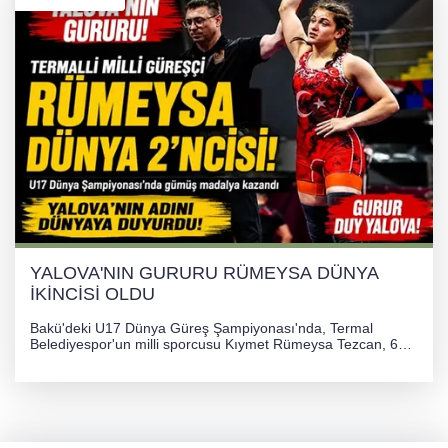
YALOVA'NIN GURURU RÜMEYSA DÜNYA
İKİNCİSİ OLDU
Bakü'deki U17 Dünya Güreş Şampiyonası'nda, Termal
Belediyespor'un milli sporcusu Kıymet Rümeysa Tezcan, 69
kilogram kategorisinde dünya ikincisi olarak gümüş madalya
kazandı ve Yalova ile Türkiye'yi gururlandırdı.