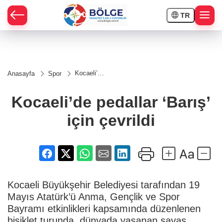
TR
HÇE
Kocaeli’de
Anasayfa
Spor
pedallar
RAY
‘Barış’
için
Kocaeli’de pedallar ‘Barış’
çevrildi
SPOR
için çevrildi
OR
Kocaeli Büyükşehir Belediyesi tarafından 19
Mayıs Atatürk’ü Anma, Gençlik ve Spor
Bayramı etkinlikleri kapsamında düzenlenen
bisiklet turunda, dünyada yaşanan savaş