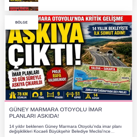
Bursa’da Orhangazi Tüneli’nde feci kaza:
BÖLGE
İHRACAT REKORU VAR, PEKİ EMEĞİN
KARŞILIĞI NEREDE?
TONAMİ KÖPRÜSÜ'NDE PANİK!
GÜNEY MARMARA OTOYOLU İMAR
PLANLARI ASKIDA!
GÜNEY MARMARA OTOYOLU İMAR
PLANLARI ASKIDA!
14 yıldır beklenen Güney Marmara Otoyolu'nda imar planı
değişiklikleri Kocaeli Büyükşehir Belediye Meclisi'nce
onaylanarak 30 gün süreyle askıya çıkarıldı. Projenin Yalova-