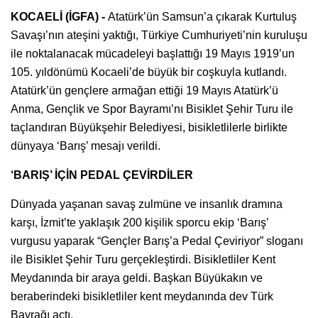
KOCAELİ (İGFA) -
Atatürk’ün Samsun’a çıkarak Kurtuluş
Savaşı’nın ateşini yaktığı, Türkiye Cumhuriyeti’nin kuruluşu
ile noktalanacak mücadeleyi başlattığı 19 Mayıs 1919’un
105. yıldönümü Kocaeli’de büyük bir coşkuyla kutlandı.
Atatürk’ün gençlere armağan ettiği 19 Mayıs Atatürk’ü
Anma, Gençlik ve Spor Bayramı’nı Bisiklet Şehir Turu ile
taçlandıran Büyükşehir Belediyesi, bisikletlilerle birlikte
dünyaya ‘Barış’ mesajı verildi.
‘BARIŞ’ İÇİN PEDAL ÇEVİRDİLER
Dünyada yaşanan savaş zulmüne ve insanlık dramına
karşı, İzmit’te yaklaşık 200 kişilik sporcu ekip ‘Barış’
vurgusu yaparak “Gençler Barış’a Pedal Çeviriyor” sloganı
ile Bisiklet Şehir Turu gerçekleştirdi. Bisikletliler Kent
Meydanında bir araya geldi. Başkan Büyükakın ve
beraberindeki bisikletliler kent meydanında dev Türk
Bayrağı açtı.