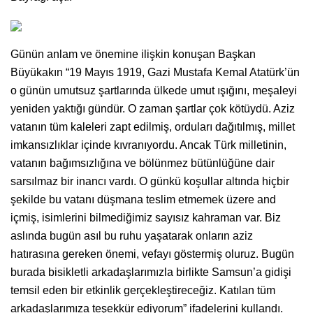
Günün anlam ve önemine ilişkin konuşan Başkan
Büyükakın “19 Mayıs 1919, Gazi Mustafa Kemal Atatürk’ün
o günün umutsuz şartlarında ülkede umut ışığını, meşaleyi
yeniden yaktığı gündür. O zaman şartlar çok kötüydü. Aziz
vatanın tüm kaleleri zapt edilmiş, orduları dağıtılmış, millet
imkansızlıklar içinde kıvranıyordu. Ancak Türk milletinin,
vatanın bağımsızlığına ve bölünmez bütünlüğüne dair
sarsılmaz bir inancı vardı. O günkü koşullar altında hiçbir
şekilde bu vatanı düşmana teslim etmemek üzere and
içmiş, isimlerini bilmediğimiz sayısız kahraman var. Biz
aslında bugün asıl bu ruhu yaşatarak onların aziz
hatırasına gereken önemi, vefayı göstermiş oluruz. Bugün
burada bisikletli arkadaşlarımızla birlikte Samsun’a gidişi
temsil eden bir etkinlik gerçekleştireceğiz. Katılan tüm
arkadaşlarımıza teşekkür ediyorum” ifadelerini kullandı.