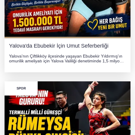
Yalova'da Ebubekir İçin Umut Seferberliği
Yalova'nın Çiftlikköy ilçesinde yaşayan Ebubekir Yıldırmış'ın
omurilik ameliyatı için Yalova Valiliği denetiminde 1,5 milyon
TL'lik yardım kampanyası başlatıldı. Hayırseverlerin
desteğiyle tedavi masraflarının karşılanması hedefleniyor.
SPOR