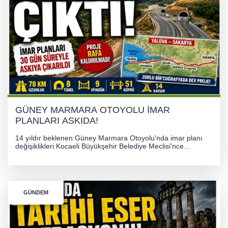
TONAMİ KÖPRÜSÜ'NDE PANİK!
GÜNEY MARMARA OTOYOLU İMAR
PLANLARI ASKIDA!
GÜNEY MARMARA OTOYOLU İMAR
PLANLARI ASKIDA!
14 yıldır beklenen Güney Marmara Otoyolu'nda imar planı
değişiklikleri Kocaeli Büyükşehir Belediye Meclisi'nce
onaylanarak 30 gün süreyle askıya çıkarıldı. Projenin Yalova-
Kocaeli arasını rahatlatması ve resmi sürecin devam ettiği
bildirildi.
GÜNDEM