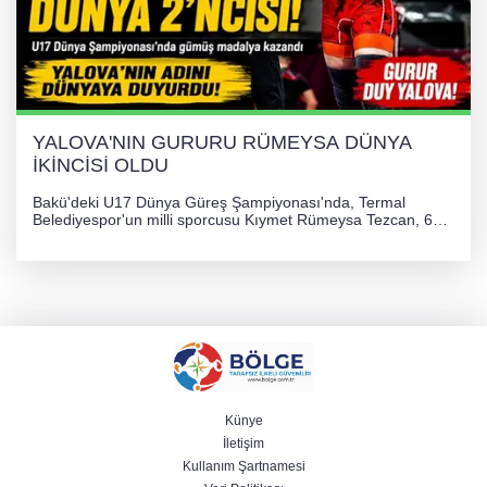
YALOVA'NIN GURURU RÜMEYSA DÜNYA
İKİNCİSİ OLDU
Bakü'deki U17 Dünya Güreş Şampiyonası'nda, Termal
Belediyespor'un milli sporcusu Kıymet Rümeysa Tezcan, 69
kilogram kategorisinde dünya ikincisi olarak gümüş madalya
kazandı ve Yalova ile Türkiye'yi gururlandırdı.
Künye
İletişim
Kullanım Şartnamesi