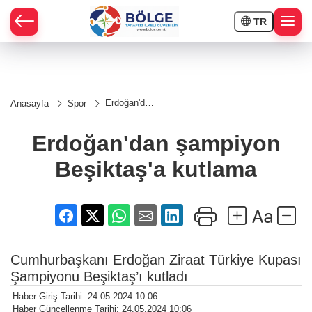
TR
HÇE
Erdoğan'dan
Anasayfa
Spor
şampiyon
RAY
Beşiktaş'a
kutlama
Erdoğan'dan şampiyon
SPOR
Beşiktaş'a kutlama
OR
Cumhurbaşkanı Erdoğan Ziraat Türkiye Kupası
Şampiyonu Beşiktaş’ı kutladı
Haber Giriş Tarihi: 24.05.2024 10:06
Haber Güncellenme Tarihi: 24.05.2024 10:06