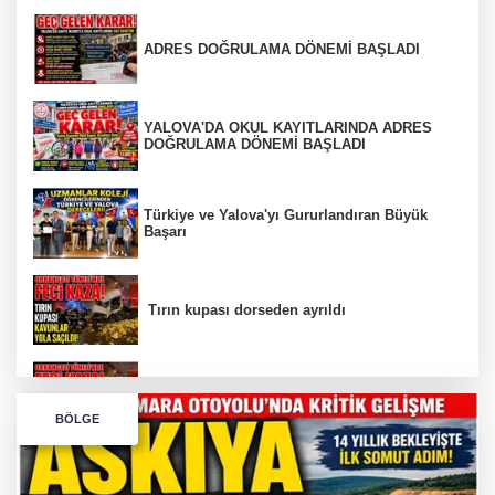
ADRES DOĞRULAMA DÖNEMİ BAŞLADI
YALOVA'DA OKUL KAYITLARINDA ADRES
DOĞRULAMA DÖNEMİ BAŞLADI
Türkiye ve Yalova'yı Gururlandıran Büyük
Başarı
Tırın kupası dorseden ayrıldı
Bursa’da Orhangazi Tüneli’nde feci kaza:
BÖLGE
İHRACAT REKORU VAR, PEKİ EMEĞİN
KARŞILIĞI NEREDE?