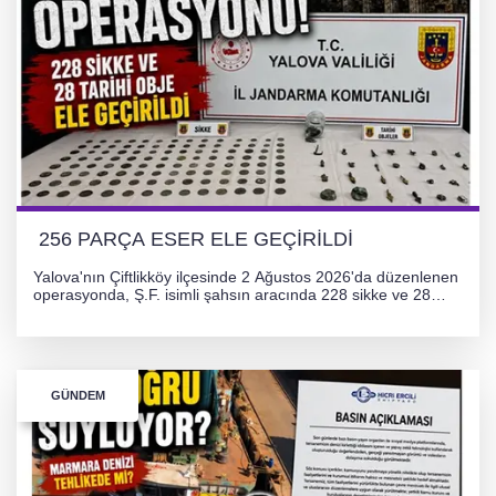
256 PARÇA ESER ELE GEÇİRİLDİ
Yalova'nın Çiftlikköy ilçesinde 2 Ağustos 2026'da düzenlenen
operasyonda, Ş.F. isimli şahsın aracında 228 sikke ve 28
obje olmak üzere toplam 256 tarihi eser ele geçirildi. Şüpheli
hakkında adli işlem başlatıldı.
GÜNDEM