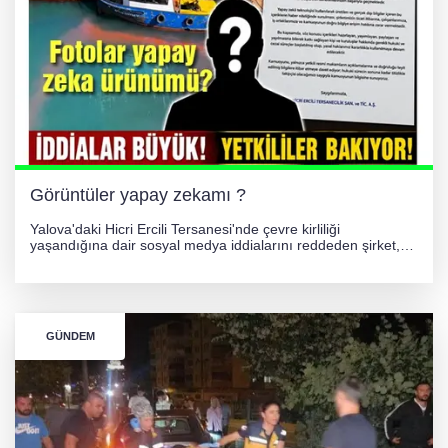
Görüntüler yapay zekamı ?
Yalova'daki Hicri Ercili Tersanesi'nde çevre kirliliği
yaşandığına dair sosyal medya iddialarını reddeden şirket,
görüntülerin yapay zekayla oluşturulduğunu savundu. Olayla
ilgili hukuki süreç başlatılırken gözler resmi incelemelere
çevrildi.
GÜNDEM