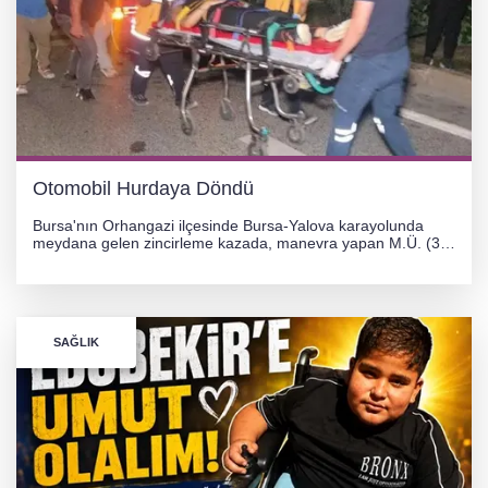
Otomobil Hurdaya Döndü
Bursa'nın Orhangazi ilçesinde Bursa-Yalova karayolunda
meydana gelen zincirleme kazada, manevra yapan M.Ü. (35)
yönetimindeki 06 GS 328 plakalı otomobil ağaca çarparak
hurdaya döndü. Hafif yaralanan sürücü, Orhangazi Devlet
Hastanesi'ne kaldırıldı.
SAĞLIK