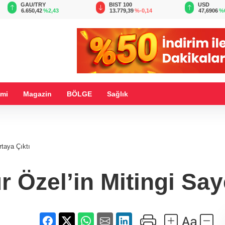
BIST 100
USD
EUR
13.779,39
%-0,14
47,6906
%0,15
55,1957
%
mi
Magazin
BÖLGE
Sağlık
rtaya Çıktı
ür Özel’in Mitingi Sa