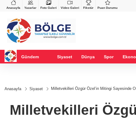
VND
GAU/TRY
%-0,22
0,0018
%0,24
6.650,42
%2,43
Anasayfa
Yazarlar
Foto Galeri
Video Galeri
Fikstür
Puan Durumu
Gündem
Siyaset
Dünya
Spor
Ekono
Milletvekilleri Özgür Özel’in Mitingi Sayesinde O
Anasayfa
Siyaset
Milletvekilleri Özg