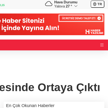
Hava Durumu
GBP
CHF
TR
0,36
64,4061
%0,41
59,0596
%0,84
Yalova
27 °
yesinde Ortaya Çıktı
En Çok Okunan Haberler