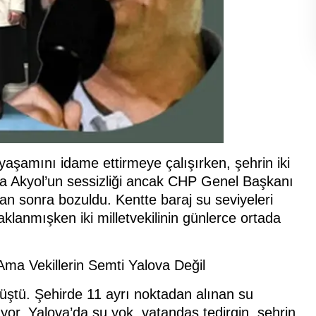
 yaşamını idame ettirmeye çalışırken, şehrin iki
ha Akyol’un sessizliği ancak CHP Genel Başkanı
an sonra bozuldu. Kentte baraj su seviyeleri
aklanmışken iki milletvekilinin günlerce ortada
Ama Vekillerin Semti Yalova Değil
 düştü. Şehirde 11 ayrı noktadan alınan su
ıyor. Yalova’da su yok, vatandaş tedirgin, şehrin