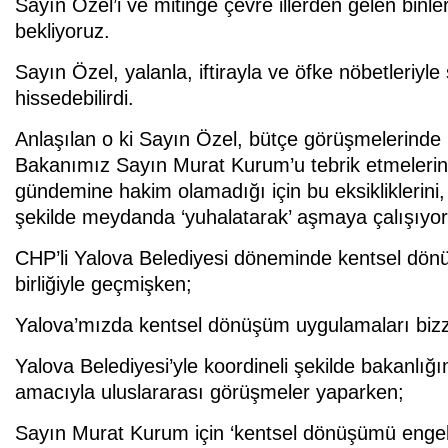
Sayın Özel’i ve mitinge çevre illerden gelen bin
bekliyoruz.
Sayın Özel, yalanla, iftirayla ve öfke nöbetleriyle
hissedebilirdi.
Anlaşılan o ki Sayın Özel, bütçe görüşmelerinde C
Bakanımız Sayın Murat Kurum’u tebrik etmelerine ha
gündemine hakim olamadığı için bu eksikliklerini
şekilde meydanda ‘yuhalatarak’ aşmaya çalışıyor
CHP’li Yalova Belediyesi döneminde kentsel dön
birliğiyle geçmişken;
Yalova’mızda kentsel dönüşüm uygulamaları bizz
Yalova Belediyesi’yle koordineli şekilde bakanlı
amacıyla uluslararası görüşmeler yaparken;
Sayın Murat Kurum için ‘kentsel dönüşümü engell