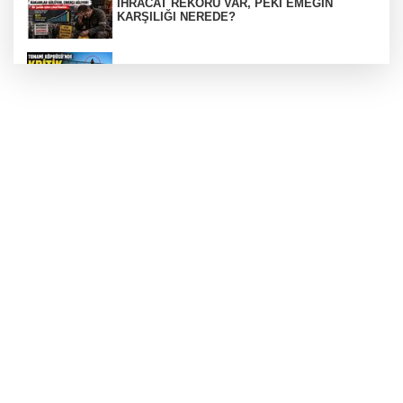
İHRACAT REKORU VAR, PEKİ EMEĞİN
KARŞILIĞI NEREDE?
TONAMİ KÖPRÜSÜ'NDE PANİK!
GÜNEY MARMARA OTOYOLU İMAR
PLANLARI ASKIDA!
GÜNEY MARMARA OTOYOLU İMAR
PLANLARI ASKIDA!
256 PARÇA ESER ELE GEÇİRİLDİ