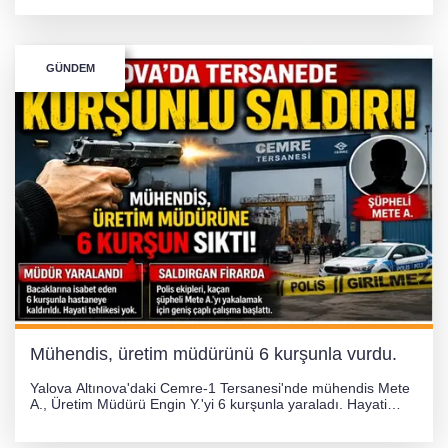
ulaşımda aksamalar ve olumsuzluklara karşı vatandaşlar
uyarıldı.
GÜNDEM
Mühendis, üretim müdürünü 6 kurşunla vurdu.
Yalova Altınova'daki Cemre-1 Tersanesi'nde mühendis Mete
A., Üretim Müdürü Engin Y.'yi 6 kurşunla yaraladı. Hayati
tehlikesi bulunmayan Engin Y. hastaneye kaldırılırken, kaçan
şüphelinin yakalanması için geniş çaplı soruşturma başlatıldı.