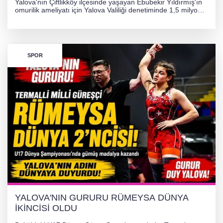
Yalova'nın Çiftlikköy ilçesinde yaşayan Ebubekir Yıldırmış'ın
omurilik ameliyatı için Yalova Valiliği denetiminde 1,5 milyon
TL'lik yardım kampanyası başlatıldı. Hayırseverlerin
desteğiyle tedavi masraflarının karşılanması hedefleniyor.
SPOR
YALOVA'NIN GURURU RÜMEYSA DÜNYA
İKİNCİSİ OLDU