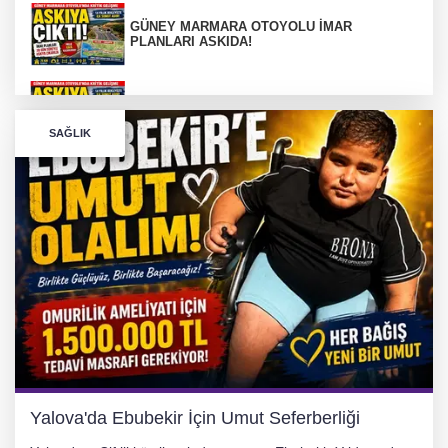
GÜNEY MARMARA OTOYOLU İMAR
PLANLARI ASKIDA!
GÜNEY MARMARA OTOYOLU İMAR
PLANLARI ASKIDA!
SAĞLIK
256 PARÇA ESER ELE GEÇİRİLDİ
Görüntüler yapay zekamı ?
Otomobil Hurdaya Döndü
Yalova'da Ebubekir İçin Umut Seferberliği