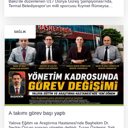
Bakü'de düzenlenen U17 Dünya Güreş Şampiyonası'nda,
Termal Belediyespor'un milli sporcusu Kıymet Rümeysa
Tezcan, 69 kilogram kategorisinde dünya ikincisi olarak
gümüş madalya kazandı.
SAĞLIK
A takımı görev başı yaptı
Yalova Eğitim ve Araştırma Hastanesi'nde Başhekim Dr.
Seçkin Özcan sonrası yönetim değişti. Turan Özdemir, Şahin