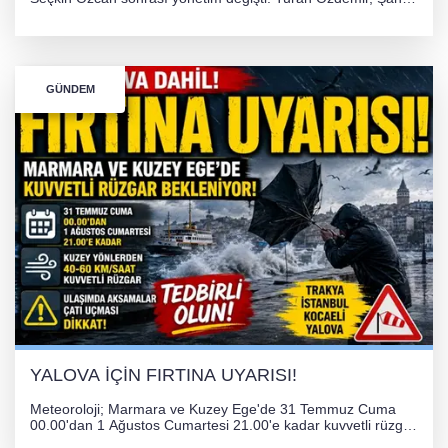
Bozkurt, Özlem Kotbaş ve Mustafa Aka yeni idari görevlerine
atanarak sağlık hizmetlerini etkinleştirme sürecini başlattı.
GÜNDEM
YALOVA İÇİN FIRTINA UYARISI!
Meteoroloji; Marmara ve Kuzey Ege'de 31 Temmuz Cuma
00.00'dan 1 Ağustos Cumartesi 21.00'e kadar kuvvetli rüzgar
ve fırtına bekliyor. İstanbul, Yalova, Kocaeli ve Trakya'da