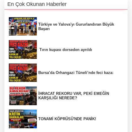
En Çok Okunan Haberler
Türkiye ve Yalova'yı Gururlandıran Büyük
Başarı
Tırın kupası dorseden ayrıldı
Bursa’da Orhangazi Tüneli’nde feci kaza:
İHRACAT REKORU VAR, PEKİ EMEĞİN
KARŞILIĞI NEREDE?
TONAMİ KÖPRÜSÜ'NDE PANİK!