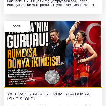
Bakü'deki U17 Dünya Güreş Şampiyonası'nda, Termal
Belediyespor'un milli sporcusu Kıymet Rümeysa Tezcan, 69
kilogram kategorisinde dünya ikincisi olarak gümüş madalya
kazandı ve Yalova ile Türkiye'yi gururlandırdı.
SPOR
YALOVA'NIN GURURU RÜMEYSA DÜNYA
İKİNCİSİ OLDU