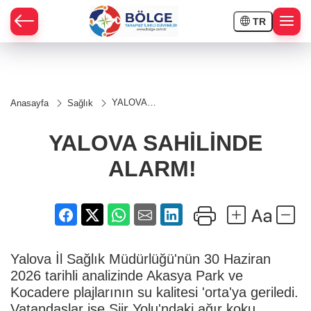
TR
HÇE
YALOVA
Anasayfa
Sağlık
SAHİLİNDE
RAY
ALARM!
YALOVA SAHİLİNDE
SPOR
ALARM!
OR
Yalova İl Sağlık Müdürlüğü'nün 30 Haziran
2026 tarihli analizinde Akasya Park ve
Kocadere plajlarının su kalitesi 'orta'ya geriledi.
Vatandaşlar ise Şiir Yolu'ndaki ağır koku