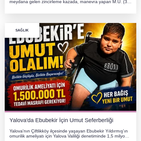
meydana gelen zincirleme kazada, manevra yapan M.Ü. (35)
yönetimindeki 06 GS 328 plakalı otomobil ağaca çarparak
hurdaya döndü. Hafif yaralanan sürücü, Orhangazi Devlet
Hastanesi'ne kaldırıldı.
SAĞLIK
Yalova'da Ebubekir İçin Umut Seferberliği
Yalova'nın Çiftlikköy ilçesinde yaşayan Ebubekir Yıldırmış'ın
omurilik ameliyatı için Yalova Valiliği denetiminde 1,5 milyon
TL'lik yardım kampanyası başlatıldı. Hayırseverlerin