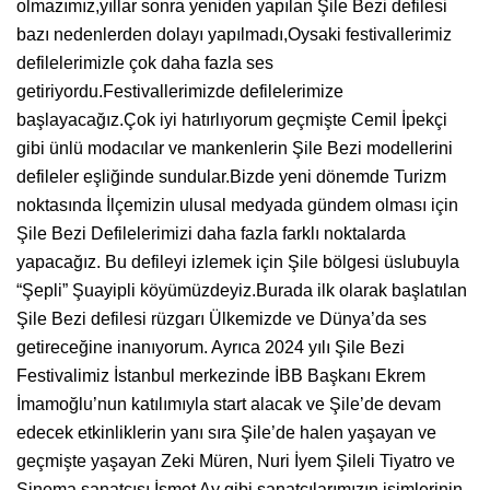
olmazımız,yıllar sonra yeniden yapılan Şile Bezi defilesi
bazı nedenlerden dolayı yapılmadı,Oysaki festivallerimiz
defilelerimizle çok daha fazla ses
getiriyordu.Festivallerimizde defilelerimize
başlayacağız.Çok iyi hatırlıyorum geçmişte Cemil İpekçi
gibi ünlü modacılar ve mankenlerin Şile Bezi modellerini
defileler eşliğinde sundular.Bizde yeni dönemde Turizm
noktasında İlçemizin ulusal medyada gündem olması için
Şile Bezi Defilelerimizi daha fazla farklı noktalarda
yapacağız. Bu defileyi izlemek için Şile bölgesi üslubuyla
“Şepli” Şuayipli köyümüzdeyiz.Burada ilk olarak başlatılan
Şile Bezi defilesi rüzgarı Ülkemizde ve Dünya’da ses
getireceğine inanıyorum. Ayrıca 2024 yılı Şile Bezi
Festivalimiz İstanbul merkezinde İBB Başkanı Ekrem
İmamoğlu’nun katılımıyla start alacak ve Şile’de devam
edecek etkinliklerin yanı sıra Şile’de halen yaşayan ve
geçmişte yaşayan Zeki Müren, Nuri İyem Şileli Tiyatro ve
Sinema sanatçısı İsmet Ay gibi sanatçılarımızın isimlerinin