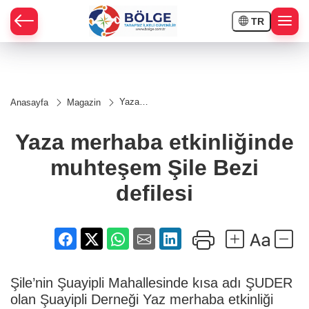
TR
HÇE
Yaza
Anasayfa
Magazin
merhaba
RAY
etkinliğinde
muhteşem
Yaza merhaba etkinliğinde
Şile Bezi
SPOR
defilesi
muhteşem Şile Bezi
OR
defilesi
Şile’nin Şuayipli Mahallesinde kısa adı ŞUDER
olan Şuayipli Derneği Yaz merhaba etkinliği