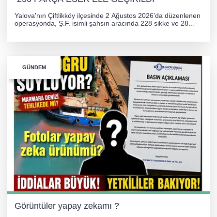
Yalova'nın Çiftlikköy ilçesinde 2 Ağustos 2026'da düzenlenen
operasyonda, Ş.F. isimli şahsın aracında 228 sikke ve 28
obje olmak üzere toplam 256 tarihi eser ele geçirildi. Şüpheli
hakkında adli işlem başlatıldı.
GÜNDEM
Görüntüler yapay zekamı ?