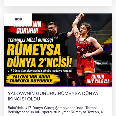
desteğiyle tedavi masraflarının karşılanması hedefleniyor.
SPOR
YALOVA'NIN GURURU RÜMEYSA DÜNYA
İKİNCİSİ OLDU
Bakü'deki U17 Dünya Güreş Şampiyonası'nda, Termal
Belediyespor'un milli sporcusu Kıymet Rümeysa Tezcan, 69
kilogram kategorisinde dünya ikincisi olarak gümüş madalya