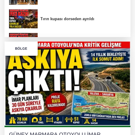
Tırın kupası dorseden ayrıldı
Bursa’da Orhangazi Tüneli’nde feci kaza:
BÖLGE
İHRACAT REKORU VAR, PEKİ EMEĞİN
KARŞILIĞI NEREDE?
TONAMİ KÖPRÜSÜ'NDE PANİK!
GÜNEY MARMARA OTOYOLU İMAR
PLANLARI ASKIDA!
GÜNEY MARMARA OTOYOLU İMAR