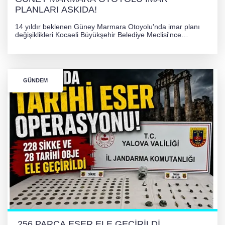
PLANLARI ASKIDA!
14 yıldır beklenen Güney Marmara Otoyolu'nda imar planı
değişiklikleri Kocaeli Büyükşehir Belediye Meclisi'nce
onaylanarak 30 gün süreyle askıya çıkarıldı. Projenin Yalova-
Kocaeli arasını rahatlatması ve resmi sürecin devam ettiği
bildirildi.
GÜNDEM
256 PARÇA ESER ELE GEÇİRİLDİ