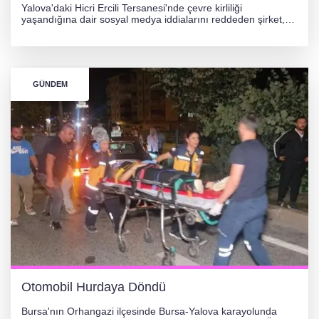
Yalova'daki Hicri Ercili Tersanesi'nde çevre kirliliği
yaşandığına dair sosyal medya iddialarını reddeden şirket,
görüntülerin yapay zekayla oluşturulduğunu savundu. Olayla
ilgili hukuki süreç başlatılırken gözler resmi incelemelere
çevrildi.
GÜNDEM
Otomobil Hurdaya Döndü
Bursa'nın Orhangazi ilçesinde Bursa-Yalova karayolunda