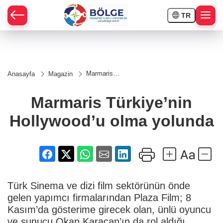
TR
HÇE
Marmaris
Anasayfa
Magazin
Türkiye’nin
RAY
Hollywood’u
olma
Marmaris Türkiye’nin
yolunda
SPOR
Hollywood’u olma yolunda
OR
Türk Sinema ve dizi film sektörünün önde
gelen yapımcı firmalarından Plaza Film; 8
Kasım’da gösterime girecek olan, ünlü oyuncu
ve sunucu Okan Karacan’ın da rol aldığı