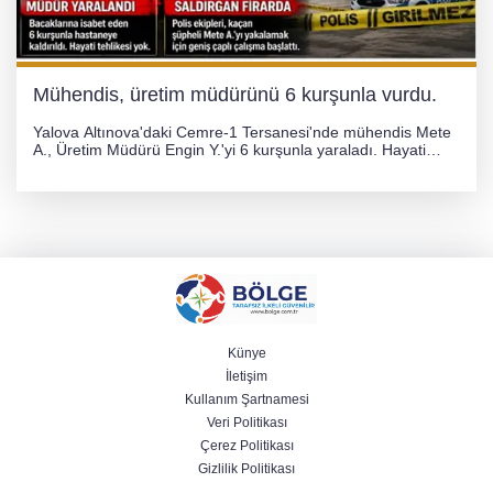
Mühendis, üretim müdürünü 6 kurşunla vurdu.
Yalova Altınova'daki Cemre-1 Tersanesi'nde mühendis Mete
A., Üretim Müdürü Engin Y.'yi 6 kurşunla yaraladı. Hayati
tehlikesi bulunmayan Engin Y. hastaneye kaldırılırken, kaçan
şüphelinin yakalanması için geniş çaplı soruşturma başlatıldı.
Künye
İletişim
Kullanım Şartnamesi
Veri Politikası
Çerez Politikası
Gizlilik Politikası