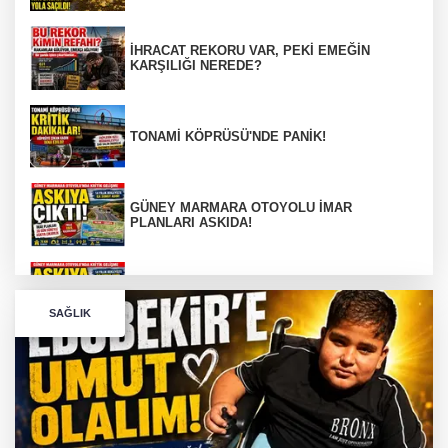
İHRACAT REKORU VAR, PEKİ EMEĞİN
KARŞILIĞI NEREDE?
TONAMİ KÖPRÜSÜ'NDE PANİK!
GÜNEY MARMARA OTOYOLU İMAR
PLANLARI ASKIDA!
GÜNEY MARMARA OTOYOLU İMAR
PLANLARI ASKIDA!
SAĞLIK
256 PARÇA ESER ELE GEÇİRİLDİ