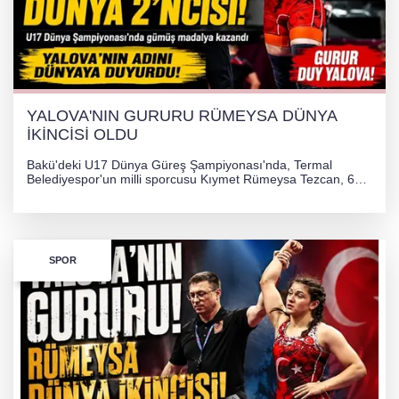
YALOVA'NIN GURURU RÜMEYSA DÜNYA
İKİNCİSİ OLDU
Bakü'deki U17 Dünya Güreş Şampiyonası'nda, Termal
Belediyespor'un milli sporcusu Kıymet Rümeysa Tezcan, 69
kilogram kategorisinde dünya ikincisi olarak gümüş madalya
kazandı ve Yalova ile Türkiye'yi gururlandırdı.
SPOR