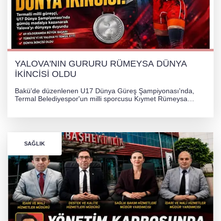
YALOVA'NIN GURURU RÜMEYSA DÜNYA
İKİNCİSİ OLDU
Bakü'de düzenlenen U17 Dünya Güreş Şampiyonası'nda,
Termal Belediyespor'un milli sporcusu Kıymet Rümeysa
Tezcan, 69 kilogram kategorisinde dünya ikincisi olarak
gümüş madalya kazandı.
SAĞLIK