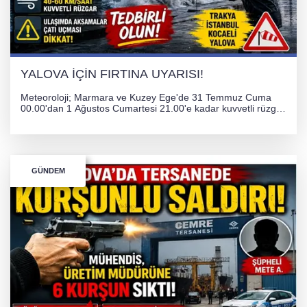
YALOVA İÇİN FIRTINA UYARISI!
Meteoroloji; Marmara ve Kuzey Ege'de 31 Temmuz Cuma
00.00'dan 1 Ağustos Cumartesi 21.00'e kadar kuvvetli rüzgar
ve fırtına bekliyor. İstanbul, Yalova, Kocaeli ve Trakya'da
ulaşımda aksamalar ve olumsuzluklara karşı vatandaşlar
uyarıldı.
GÜNDEM