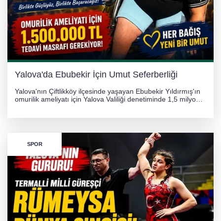
Görüntüler yapay zekamı ?
Otomobil Hurdaya Döndü
Yalova'da Ebubekir İçin Umut Seferberliği
Yalova'nın Çiftlikköy ilçesinde yaşayan Ebubekir Yıldırmış'ın
omurilik ameliyatı için Yalova Valiliği denetiminde 1,5 milyon
TL'lik yardım kampanyası başlatıldı. Hayırseverlerin
desteğiyle tedavi masraflarının karşılanması hedefleniyor.
SPOR