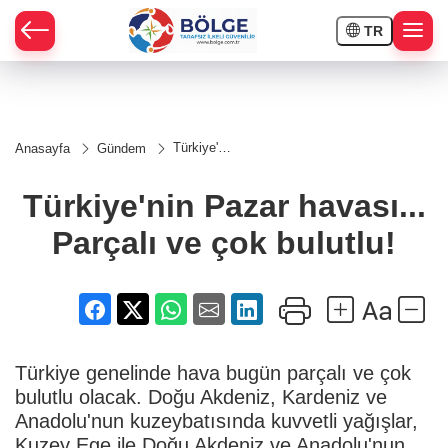
TR
HÇE
Türkiye'nin
Anasayfa
Gündem
Pazar
RAY
havası...
Parçalı ve
Türkiye'nin Pazar havası...
çok
SPOR
bulutlu!
Parçalı ve çok bulutlu!
OR
Türkiye genelinde hava bugün parçalı ve çok
bulutlu olacak. Doğu Akdeniz, Kardeniz ve
Anadolu'nun kuzeybatısında kuvvetli yağışlar,
Kuzey Ege ile Doğu Akdeniz ve Anadolu'nun