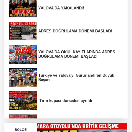
YALOVA'DA YAKALANDI!
ADRES DOĞRULAMA DÖNEMİ BAŞLADI
YALOVA'DA OKUL KAYITLARINDA ADRES
DOĞRULAMA DÖNEMİ BAŞLADI
Türkiye ve Yalova'yı Gururlandıran Büyük
Başarı
Tırın kupası dorseden ayrıldı
Bursa’da Orhangazi Tüneli’nde feci kaza:
BÖLGE