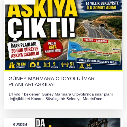
İHRACAT REKORU VAR, PEKİ EMEĞİN
KARŞILIĞI NEREDE?
TONAMİ KÖPRÜSÜ'NDE PANİK!
GÜNEY MARMARA OTOYOLU İMAR
PLANLARI ASKIDA!
GÜNEY MARMARA OTOYOLU İMAR
PLANLARI ASKIDA!
14 yıldır beklenen Güney Marmara Otoyolu'nda imar planı
değişiklikleri Kocaeli Büyükşehir Belediye Meclisi'nce
onaylanarak 30 gün süreyle askıya çıkarıldı. Projenin Yalova-
Kocaeli arasını rahatlatması ve resmi sürecin devam ettiği
bildirildi.
GÜNDEM