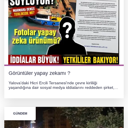
Görüntüler yapay zekamı ?
Yalova'daki Hicri Ercili Tersanesi'nde çevre kirliliği
yaşandığına dair sosyal medya iddialarını reddeden şirket,
görüntülerin yapay zekayla oluşturulduğunu savundu. Olayla
ilgili hukuki süreç başlatılırken gözler resmi incelemelere
çevrildi.
GÜNDEM