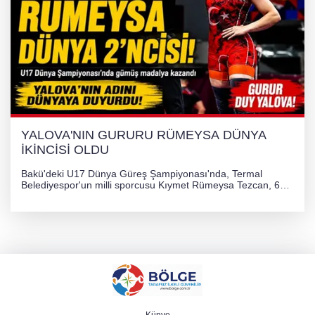
YALOVA'NIN GURURU RÜMEYSA DÜNYA
İKİNCİSİ OLDU
Bakü'deki U17 Dünya Güreş Şampiyonası'nda, Termal
Belediyespor'un milli sporcusu Kıymet Rümeysa Tezcan, 69
kilogram kategorisinde dünya ikincisi olarak gümüş madalya
kazandı ve Yalova ile Türkiye'yi gururlandırdı.
Künye