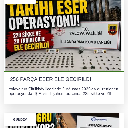
256 PARÇA ESER ELE GEÇİRİLDİ
Yalova'nın Çiftlikköy ilçesinde 2 Ağustos 2026'da düzenlenen
operasyonda, Ş.F. isimli şahsın aracında 228 sikke ve 28
obje olmak üzere toplam 256 tarihi eser ele geçirildi. Şüpheli
hakkında adli işlem başlatıldı.
GÜNDEM