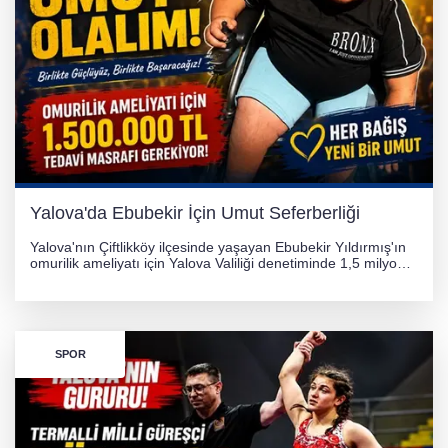
Yalova'da Ebubekir İçin Umut Seferberliği
Yalova'nın Çiftlikköy ilçesinde yaşayan Ebubekir Yıldırmış'ın
omurilik ameliyatı için Yalova Valiliği denetiminde 1,5 milyon
TL'lik yardım kampanyası başlatıldı. Hayırseverlerin
desteğiyle tedavi masraflarının karşılanması hedefleniyor.
SPOR