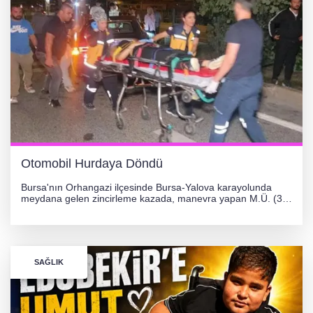
Otomobil Hurdaya Döndü
Bursa'nın Orhangazi ilçesinde Bursa-Yalova karayolunda
meydana gelen zincirleme kazada, manevra yapan M.Ü. (35)
yönetimindeki 06 GS 328 plakalı otomobil ağaca çarparak
hurdaya döndü. Hafif yaralanan sürücü, Orhangazi Devlet
Hastanesi'ne kaldırıldı.
SAĞLIK