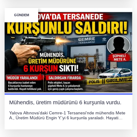
uyarıldı.
GÜNDEM
Mühendis, üretim müdürünü 6 kurşunla vurdu.
Yalova Altınova'daki Cemre-1 Tersanesi'nde mühendis Mete
A., Üretim Müdürü Engin Y.'yi 6 kurşunla yaraladı. Hayati
tehlikesi bulunmayan Engin Y. hastaneye kaldırılırken, kaçan
şüphelinin yakalanması için geniş çaplı soruşturma başlatıldı.