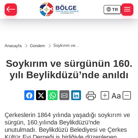
TR
HÇE
Soykırım ve
Anasayfa
Gündem
sürgünün 160.
RAY
yılı
Beylikdüzü’nde
Soykırım ve sürgünün 160.
anıldı
SPOR
yılı Beylikdüzü’nde anıldı
OR
Çerkeslerin 1864 yılında yaşadığı soykırım ve
sürgün, 160.yılında Beylikdüzü’nde
unutulmadı. Beylikdüzü Belediyesi ve Çerkes
Kültür Evi Derneği iş birliğiyle düzenlenen