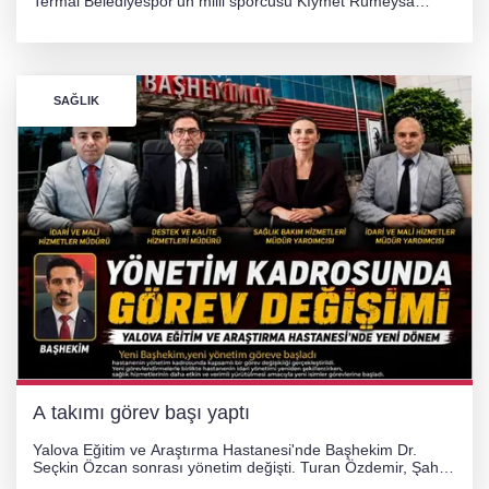
Termal Belediyespor'un milli sporcusu Kıymet Rümeysa
Tezcan, 69 kilogram kategorisinde dünya ikincisi olarak
gümüş madalya kazandı.
SAĞLIK
A takımı görev başı yaptı
Yalova Eğitim ve Araştırma Hastanesi'nde Başhekim Dr.
Seçkin Özcan sonrası yönetim değişti. Turan Özdemir, Şahin
Bozkurt, Özlem Kotbaş ve Mustafa Aka yeni idari görevlerine