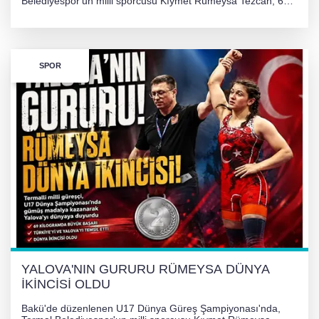
Belediyespor'un milli sporcusu Kıymet Rümeysa Tezcan, 69
kilogram kategorisinde dünya ikincisi olarak gümüş madalya
kazandı ve Yalova ile Türkiye'yi gururlandırdı.
SPOR
YALOVA'NIN GURURU RÜMEYSA DÜNYA
İKİNCİSİ OLDU
Bakü'de düzenlenen U17 Dünya Güreş Şampiyonası'nda,