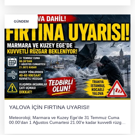
atanarak sağlık hizmetlerini etkinleştirme sürecini başlattı.
GÜNDEM
YALOVA İÇİN FIRTINA UYARISI!
Meteoroloji; Marmara ve Kuzey Ege'de 31 Temmuz Cuma
00.00'dan 1 Ağustos Cumartesi 21.00'e kadar kuvvetli rüzgar
ve fırtına bekliyor. İstanbul, Yalova, Kocaeli ve Trakya'da
ulaşımda aksamalar ve olumsuzluklara karşı vatandaşlar