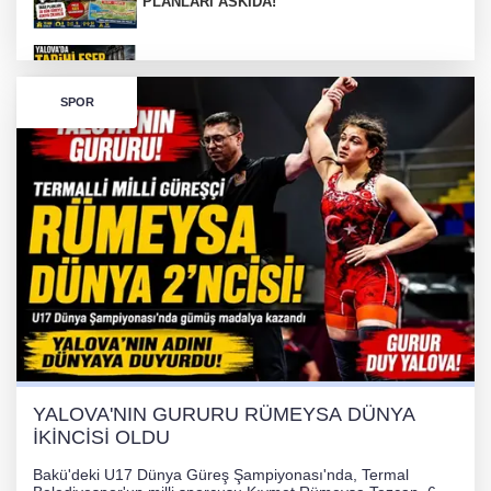
PLANLARI ASKIDA!
256 PARÇA ESER ELE GEÇİRİLDİ
SPOR
Görüntüler yapay zekamı ?
Otomobil Hurdaya Döndü
Yalova'da Ebubekir İçin Umut Seferberliği
YALOVA'NIN GURURU RÜMEYSA DÜNYA
İKİNCİSİ OLDU
Bakü'deki U17 Dünya Güreş Şampiyonası'nda, Termal