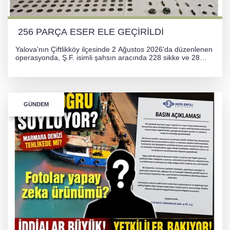
256 PARÇA ESER ELE GEÇİRİLDİ
Yalova'nın Çiftlikköy ilçesinde 2 Ağustos 2026'da düzenlenen
operasyonda, Ş.F. isimli şahsın aracında 228 sikke ve 28
obje olmak üzere toplam 256 tarihi eser ele geçirildi. Şüpheli
hakkında adli işlem başlatıldı.
GÜNDEM