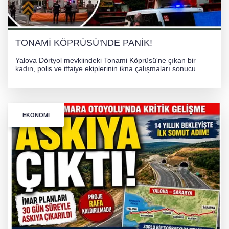
İHRACAT REKORU VAR, PEKİ EMEĞİN
KARŞILIĞI NEREDE?
TONAMİ KÖPRÜSÜ'NDE PANİK!
Yalova Dörtyol mevkiindeki Tonami Köprüsü'ne çıkan bir
kadın, polis ve itfaiye ekiplerinin ikna çalışmaları sonucu
güvenle indirildi. Hava yastığı önlemiyle gerçekleştirilen
operasyon sonrası kadın hastaneye kaldırıldı.
EKONOMI