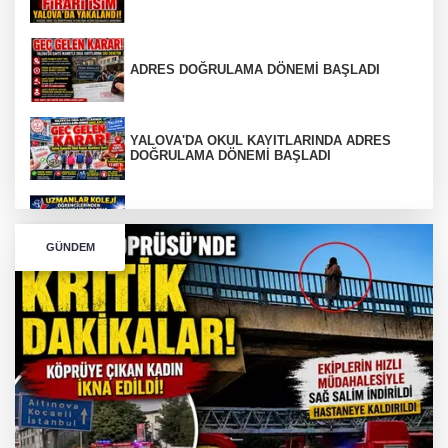
ADRES DOĞRULAMA DÖNEMİ BAŞLADI
YALOVA'DA OKUL KAYITLARINDA ADRES
DOĞRULAMA DÖNEMİ BAŞLADI
Türkiye ve Yalova'yı Gururlandıran Büyük
Başarı
GÜNDEM
Tırın kupası dorseden ayrıldı
Bursa’da Orhangazi Tüneli’nde feci kaza: