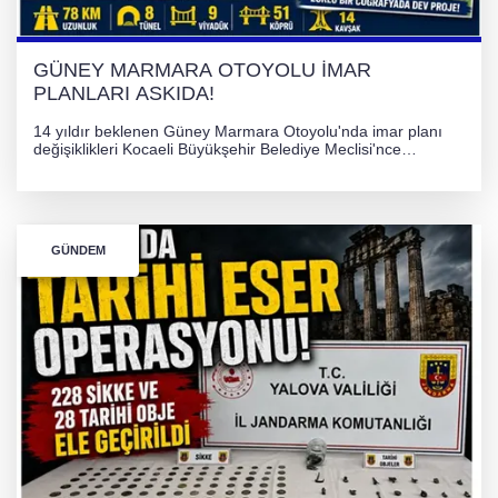
GÜNEY MARMARA OTOYOLU İMAR
PLANLARI ASKIDA!
14 yıldır beklenen Güney Marmara Otoyolu'nda imar planı
değişiklikleri Kocaeli Büyükşehir Belediye Meclisi'nce
onaylanarak 30 gün süreyle askıya çıkarıldı. Projenin Yalova-
Kocaeli arasını rahatlatması ve resmi sürecin devam ettiği
bildirildi.
GÜNDEM