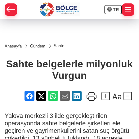
TR
HÇE
Sahte
Anasayfa
Gündem
belgelerle
RAY
milyonluk
Vurgun
Sahte belgelerle milyonluk
SPOR
Vurgun
OR
Yalova merkezli 3 ilde gerçekleştirilen
operasyonda sahte belgelerle şirketleri ele
geçiren ve gayrimenkullerini satan suç örgütü
çökertildi. 13 şüpheli tutuklandı. 18 adreste