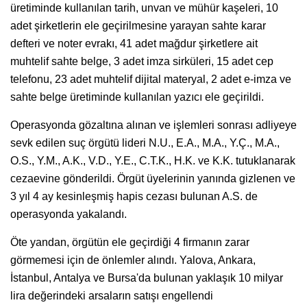
üretiminde kullanılan tarih, unvan ve mühür kaşeleri, 10
adet şirketlerin ele geçirilmesine yarayan sahte karar
defteri ve noter evrakı, 41 adet mağdur şirketlere ait
muhtelif sahte belge, 3 adet imza sirküleri, 15 adet cep
telefonu, 23 adet muhtelif dijital materyal, 2 adet e-imza ve
sahte belge üretiminde kullanılan yazıcı ele geçirildi.
Operasyonda gözaltına alınan ve işlemleri sonrası adliyeye
sevk edilen suç örgütü lideri N.U., E.A., M.A., Y.Ç., M.A.,
O.S., Y.M., A.K., V.D., Y.E., C.T.K., H.K. ve K.K. tutuklanarak
cezaevine gönderildi. Örgüt üyelerinin yanında gizlenen ve
3 yıl 4 ay kesinleşmiş hapis cezası bulunan A.S. de
operasyonda yakalandı.
Öte yandan, örgütün ele geçirdiği 4 firmanın zarar
görmemesi için de önlemler alındı. Yalova, Ankara,
İstanbul, Antalya ve Bursa'da bulunan yaklaşık 10 milyar
lira değerindeki arsaların satışı engellendi