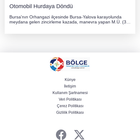
Otomobil Hurdaya Döndü
Bursa'nın Orhangazi ilçesinde Bursa-Yalova karayolunda
meydana gelen zincirleme kazada, manevra yapan M.Ü. (35)
yönetimindeki 06 GS 328 plakalı otomobil ağaca çarparak
hurdaya döndü. Hafif yaralanan sürücü, Orhangazi Devlet
Hastanesi'ne kaldırıldı.
Künye
İletişim
Kullanım Şartnamesi
Veri Politikası
Çerez Politikası
Gizlilik Politikası