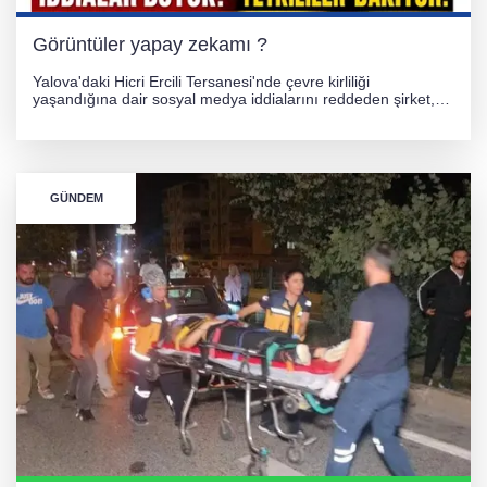
Görüntüler yapay zekamı ?
Yalova'daki Hicri Ercili Tersanesi'nde çevre kirliliği
yaşandığına dair sosyal medya iddialarını reddeden şirket,
görüntülerin yapay zekayla oluşturulduğunu savundu. Olayla
ilgili hukuki süreç başlatılırken gözler resmi incelemelere
çevrildi.
GÜNDEM