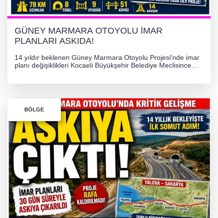
GÜNEY MARMARA OTOYOLU İMAR
PLANLARI ASKIDA!
14 yıldır beklenen Güney Marmara Otoyolu Projesi'nde imar
planı değişiklikleri Kocaeli Büyükşehir Belediye Meclisince
onaylanarak askıya çıkarıldı. Yalova ve Kocaeli'yi bağlayacak
dev proje için ilk somut resmi adım atılmış oldu.
BÖLGE