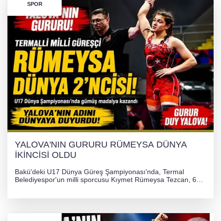
SPOR
YALOVA'NIN GURURU RÜMEYSA DÜNYA
İKİNCİSİ OLDU
Bakü'deki U17 Dünya Güreş Şampiyonası'nda, Termal
Belediyespor'un milli sporcusu Kıymet Rümeysa Tezcan, 69
kilogram kategorisinde dünya ikincisi olarak gümüş madalya
kazandı ve Yalova ile Türkiye'yi gururlandırdı.