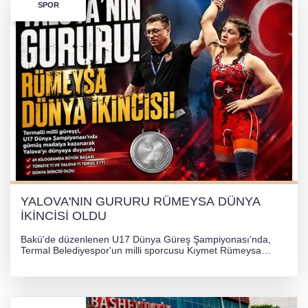
SPOR
YALOVA'NIN GURURU RÜMEYSA DÜNYA
İKİNCİSİ OLDU
Bakü'de düzenlenen U17 Dünya Güreş Şampiyonası'nda,
Termal Belediyespor'un milli sporcusu Kıymet Rümeysa
Tezcan, 69 kilogram kategorisinde dünya ikincisi olarak
gümüş madalya kazandı.