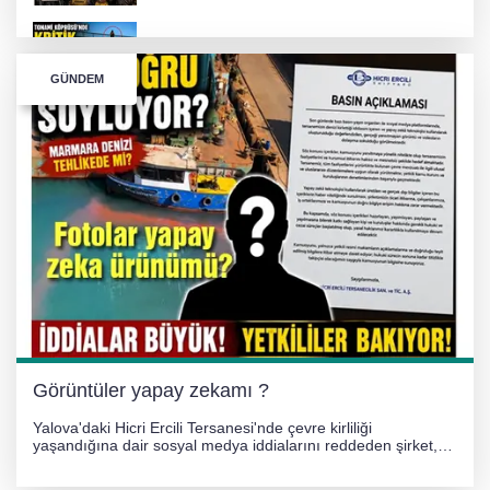
TONAMİ KÖPRÜSÜ'NDE PANİK!
GÜNDEM
GÜNEY MARMARA OTOYOLU İMAR
PLANLARI ASKIDA!
GÜNEY MARMARA OTOYOLU İMAR
PLANLARI ASKIDA!
256 PARÇA ESER ELE GEÇİRİLDİ
Görüntüler yapay zekamı ?
Yalova'daki Hicri Ercili Tersanesi'nde çevre kirliliği
yaşandığına dair sosyal medya iddialarını reddeden şirket,
görüntülerin yapay zekayla oluşturulduğunu savundu. Olayla
ilgili hukuki süreç başlatılırken gözler resmi incelemelere