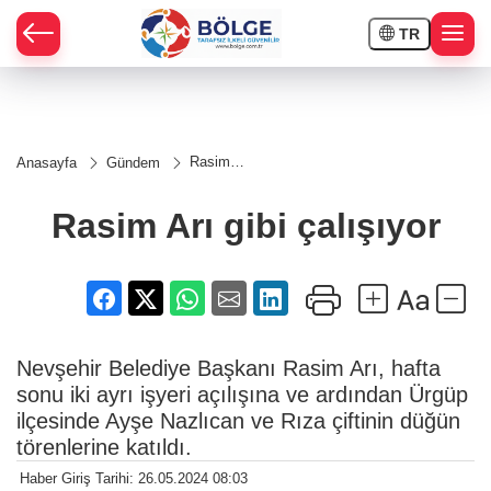
TR
HÇE
Rasim
Anasayfa
Gündem
Arı gibi
RAY
çalışıyor
Rasim Arı gibi çalışıyor
SPOR
OR
Nevşehir Belediye Başkanı Rasim Arı, hafta
sonu iki ayrı işyeri açılışına ve ardından Ürgüp
ilçesinde Ayşe Nazlıcan ve Rıza çiftinin düğün
törenlerine katıldı.
Haber Giriş Tarihi: 26.05.2024 08:03