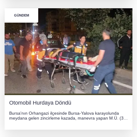
çevrildi.
GÜNDEM
Otomobil Hurdaya Döndü
Bursa'nın Orhangazi ilçesinde Bursa-Yalova karayolunda
meydana gelen zincirleme kazada, manevra yapan M.Ü. (35)
yönetimindeki 06 GS 328 plakalı otomobil ağaca çarparak
hurdaya döndü. Hafif yaralanan sürücü, Orhangazi Devlet
Hastanesi'ne kaldırıldı.