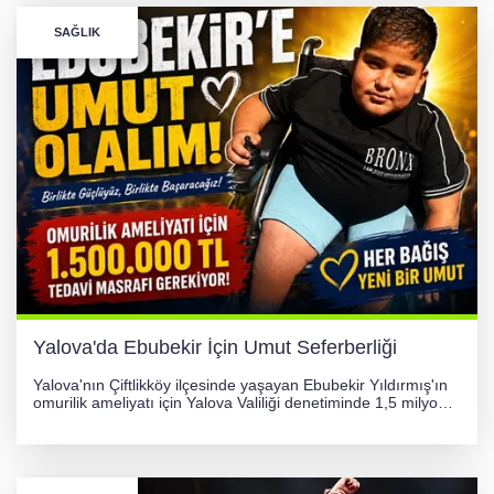
SAĞLIK
Yalova'da Ebubekir İçin Umut Seferberliği
Yalova'nın Çiftlikköy ilçesinde yaşayan Ebubekir Yıldırmış'ın
omurilik ameliyatı için Yalova Valiliği denetiminde 1,5 milyon
TL'lik yardım kampanyası başlatıldı. Hayırseverlerin
desteğiyle tedavi masraflarının karşılanması hedefleniyor.