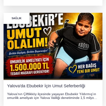
yönetimindeki 06 GS 328 plakalı otomobil ağaca çarparak
hurdaya döndü. Hafif yaralanan sürücü, Orhangazi Devlet
Hastanesi'ne kaldırıldı.
SAĞLIK
Yalova'da Ebubekir İçin Umut Seferberliği
Yalova'nın Çiftlikköy ilçesinde yaşayan Ebubekir Yıldırmış'ın
omurilik ameliyatı için Yalova Valiliği denetiminde 1,5 milyon
TL'lik yardım kampanyası başlatıldı. Hayırseverlerin
desteğiyle tedavi masraflarının karşılanması hedefleniyor.