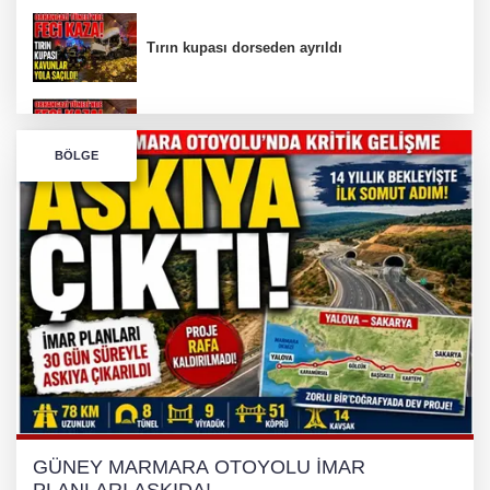
Tırın kupası dorseden ayrıldı
Bursa’da Orhangazi Tüneli’nde feci kaza:
BÖLGE
İHRACAT REKORU VAR, PEKİ EMEĞİN
KARŞILIĞI NEREDE?
TONAMİ KÖPRÜSÜ'NDE PANİK!
GÜNEY MARMARA OTOYOLU İMAR
PLANLARI ASKIDA!
GÜNEY MARMARA OTOYOLU İMAR