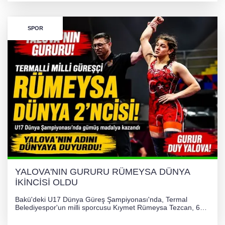
SPOR
YALOVA'NIN GURURU RÜMEYSA DÜNYA
İKİNCİSİ OLDU
Bakü'deki U17 Dünya Güreş Şampiyonası'nda, Termal
Belediyespor'un milli sporcusu Kıymet Rümeysa Tezcan, 69
kilogram kategorisinde dünya ikincisi olarak gümüş madalya
kazandı ve Yalova ile Türkiye'yi gururlandırdı.