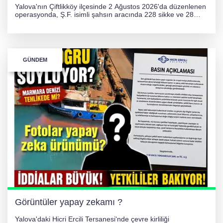
Yalova'nın Çiftlikköy ilçesinde 2 Ağustos 2026'da düzenlenen
operasyonda, Ş.F. isimli şahsın aracında 228 sikke ve 28
obje olmak üzere toplam 256 tarihi eser ele geçirildi. Şüpheli
hakkında adli işlem başlatıldı.
GÜNDEM
Görüntüler yapay zekamı ?
Yalova'daki Hicri Ercili Tersanesi'nde çevre kirliliği