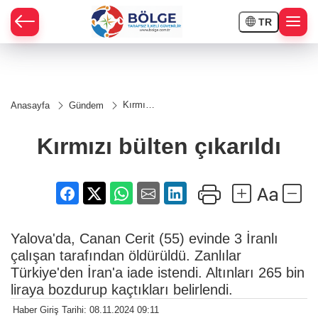
TR
HÇE
Kırmızı
Anasayfa
Gündem
bülten
RAY
çıkarıldı
Kırmızı bülten çıkarıldı
SPOR
OR
Yalova'da, Canan Cerit (55) evinde 3 İranlı
çalışan tarafından öldürüldü. Zanlılar
Türkiye'den İran'a iade istendi. Altınları 265 bin
liraya bozdurup kaçtıkları belirlendi.
Haber Giriş Tarihi: 08.11.2024 09:11