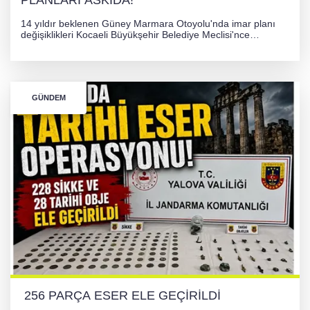
PLANLARI ASKIDA!
14 yıldır beklenen Güney Marmara Otoyolu'nda imar planı
değişiklikleri Kocaeli Büyükşehir Belediye Meclisi'nce
onaylanarak 30 gün süreyle askıya çıkarıldı. Projenin Yalova-
Kocaeli arasını rahatlatması ve resmi sürecin devam ettiği
bildirildi.
GÜNDEM
256 PARÇA ESER ELE GEÇİRİLDİ