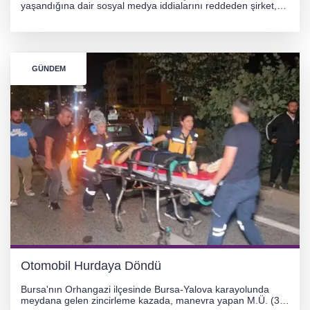
yaşandığına dair sosyal medya iddialarını reddeden şirket,
görüntülerin yapay zekayla oluşturulduğunu savundu. Olayla
ilgili hukuki süreç başlatılırken gözler resmi incelemelere
çevrildi.
GÜNDEM
Otomobil Hurdaya Döndü
Bursa'nın Orhangazi ilçesinde Bursa-Yalova karayolunda
meydana gelen zincirleme kazada, manevra yapan M.Ü. (35)