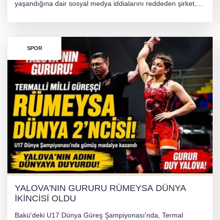
yaşandığına dair sosyal medya iddialarını reddeden şirket,
görüntülerin yapay zekayla oluşturulduğunu savundu. Olayla
ilgili hukuki süreç başlatılırken gözler resmi incelemelere
çevrildi.
SPOR
YALOVA'NIN GURURU RÜMEYSA DÜNYA
İKİNCİSİ OLDU
Bakü'deki U17 Dünya Güreş Şampiyonası'nda, Termal