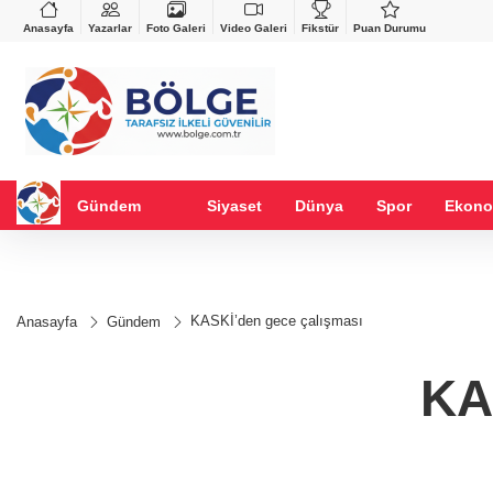
VND
GAU/TRY
%-0,22
0,0018
%0,31
6.591,11
%1,52
Anasayfa
Yazarlar
Foto Galeri
Video Galeri
Fikstür
Puan Durumu
Gündem
Siyaset
Dünya
Spor
Ekono
KASKİ’den gece çalışması
Anasayfa
Gündem
KA