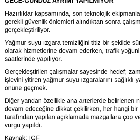
GECE-GÜNDÜZ AYRIMI YAPILMIYOR
Hazırlıklar kapsamında, son teknolojik ekipmanlar
gerekli güvenlik önlemleri alındıktan sonra çalışma
gerçekleştiriliyor.
Yağmur suyu ızgara temizliğini titiz bir şekilde s
olarak hizmetlerine devam ederken, trafik yoğun
saatlerinde yapılıyor.
Gerçekleştirilen çalışmalar sayesinde hedef; zama
işlevini yitiren yağmur suyu ızgaralarını sağlıklı
önüne geçmek.
Diğer yandan özellikle ana arterlerde belirlenen n
devam edeceğine dikkat çekilirken, her hangi bir
tarafından yapılan açıklamada mazgallara çöp ve
vurgu yapıldı.
Kaynak: IGF