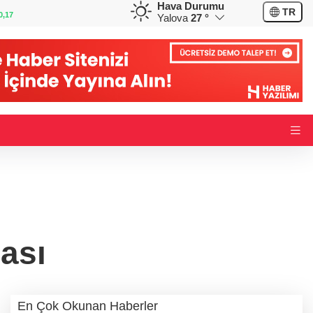
Hava Durumu
GBP
CHF
TR
-0,01
64,2207
%0,09
58,7361
%0,29
Yalova
27 °
ası
En Çok Okunan Haberler