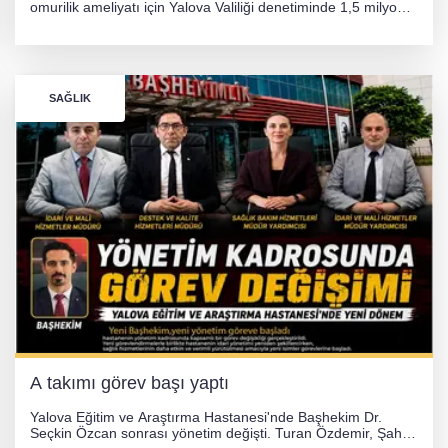
omurilik ameliyatı için Yalova Valiliği denetiminde 1,5 milyon
TL'lik yardım kampanyası başlatıldı. Hayırseverlerin
desteğiyle tedavi masraflarının karşılanması hedefleniyor.
SAĞLIK
A takımı görev başı yaptı
Yalova Eğitim ve Araştırma Hastanesi'nde Başhekim Dr.
Seçkin Özcan sonrası yönetim değişti. Turan Özdemir, Şahin