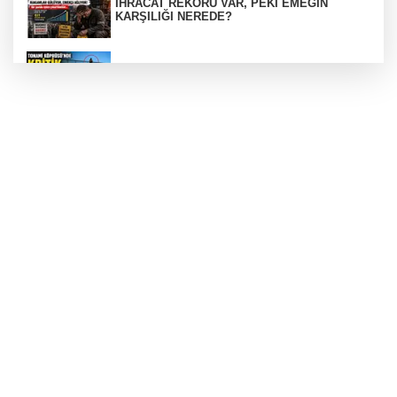
İHRACAT REKORU VAR, PEKİ EMEĞİN
KARŞILIĞI NEREDE?
TONAMİ KÖPRÜSÜ'NDE PANİK!
GÜNEY MARMARA OTOYOLU İMAR
PLANLARI ASKIDA!
GÜNEY MARMARA OTOYOLU İMAR
PLANLARI ASKIDA!
256 PARÇA ESER ELE GEÇİRİLDİ