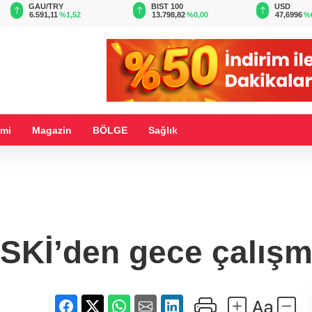
BIST 100
USD
EUR
13.798,82
%0,00
47,6996
%0,17
55,0028
%
mi
Magazin
BÖLGE
Sağlık
SKİ’den gece çalışm