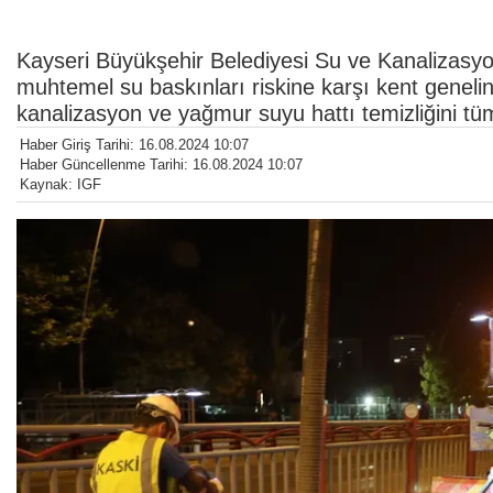
Kayseri Büyükşehir Belediyesi Su ve Kanalizasy
muhtemel su baskınları riskine karşı kent genelin
kanalizasyon ve yağmur suyu hattı temizliğini tü
Haber Giriş Tarihi: 16.08.2024 10:07
Haber Güncellenme Tarihi: 16.08.2024 10:07
Kaynak: IGF