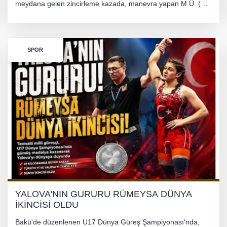
meydana gelen zincirleme kazada, manevra yapan M.Ü. (35)
yönetimindeki 06 GS 328 plakalı otomobil ağaca çarparak
hurdaya döndü. Hafif yaralanan sürücü, Orhangazi Devlet
Hastanesi'ne kaldırıldı.
SPOR
YALOVA'NIN GURURU RÜMEYSA DÜNYA
İKİNCİSİ OLDU
Bakü'de düzenlenen U17 Dünya Güreş Şampiyonası'nda,