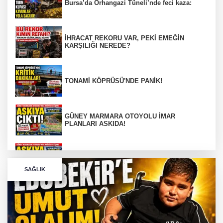
Bursa’da Orhangazi Tüneli’nde feci kaza:
İHRACAT REKORU VAR, PEKİ EMEĞİN
KARŞILIĞI NEREDE?
TONAMİ KÖPRÜSÜ'NDE PANİK!
GÜNEY MARMARA OTOYOLU İMAR
PLANLARI ASKIDA!
GÜNEY MARMARA OTOYOLU İMAR
PLANLARI ASKIDA!
SAĞLIK
256 PARÇA ESER ELE GEÇİRİLDİ