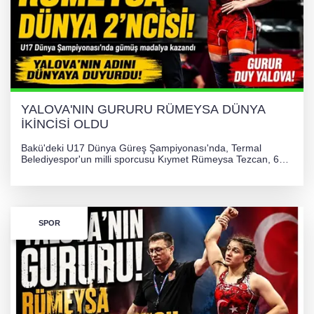
YALOVA'NIN GURURU RÜMEYSA DÜNYA
İKİNCİSİ OLDU
Bakü'deki U17 Dünya Güreş Şampiyonası'nda, Termal
Belediyespor'un milli sporcusu Kıymet Rümeysa Tezcan, 69
kilogram kategorisinde dünya ikincisi olarak gümüş madalya
kazandı ve Yalova ile Türkiye'yi gururlandırdı.
SPOR