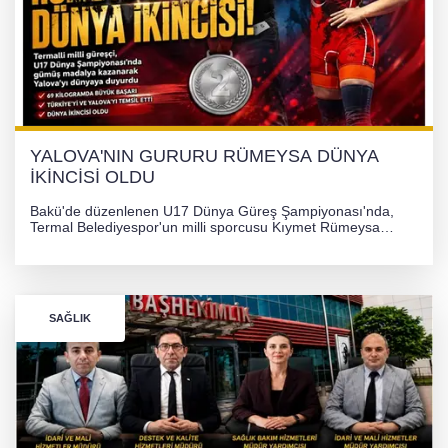
YALOVA'NIN GURURU RÜMEYSA DÜNYA
İKİNCİSİ OLDU
Bakü'de düzenlenen U17 Dünya Güreş Şampiyonası'nda,
Termal Belediyespor'un milli sporcusu Kıymet Rümeysa
Tezcan, 69 kilogram kategorisinde dünya ikincisi olarak
gümüş madalya kazandı.
SAĞLIK