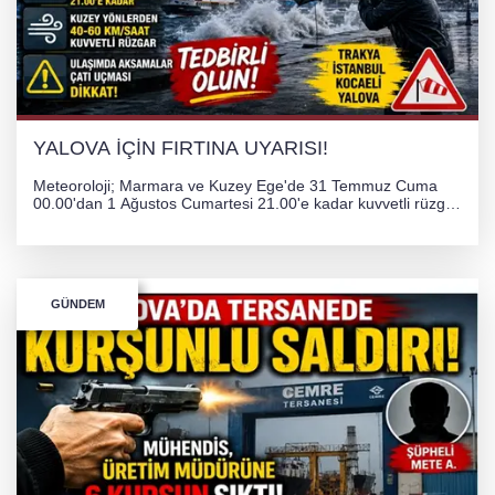
YALOVA İÇİN FIRTINA UYARISI!
Meteoroloji; Marmara ve Kuzey Ege'de 31 Temmuz Cuma
00.00'dan 1 Ağustos Cumartesi 21.00'e kadar kuvvetli rüzgar
ve fırtına bekliyor. İstanbul, Yalova, Kocaeli ve Trakya'da
ulaşımda aksamalar ve olumsuzluklara karşı vatandaşlar
uyarıldı.
GÜNDEM