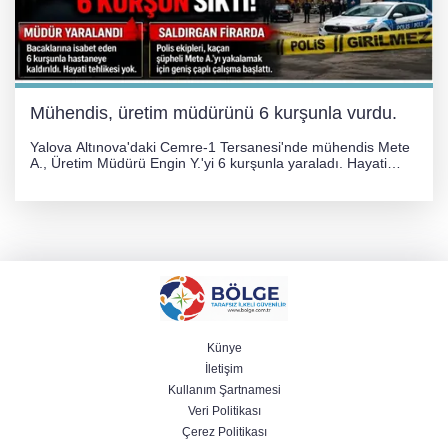
Mühendis, üretim müdürünü 6 kurşunla vurdu.
Yalova Altınova'daki Cemre-1 Tersanesi'nde mühendis Mete
A., Üretim Müdürü Engin Y.'yi 6 kurşunla yaraladı. Hayati
tehlikesi bulunmayan Engin Y. hastaneye kaldırılırken, kaçan
şüphelinin yakalanması için geniş çaplı soruşturma başlatıldı.
Künye
İletişim
Kullanım Şartnamesi
Veri Politikası
Çerez Politikası