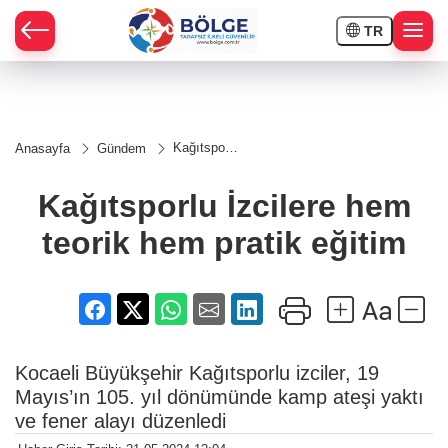
TR
HÇE
Kağıtsporlu
Anasayfa
Gündem
İzcilere
RAY
hem teorik
hem pratik
Kağıtsporlu İzcilere hem
eğitim
SPOR
teorik hem pratik eğitim
OR
Kocaeli Büyükşehir Kağıtsporlu izciler, 19
Mayıs’ın 105. yıl dönümünde kamp ateşi yaktı
ve fener alayı düzenledi