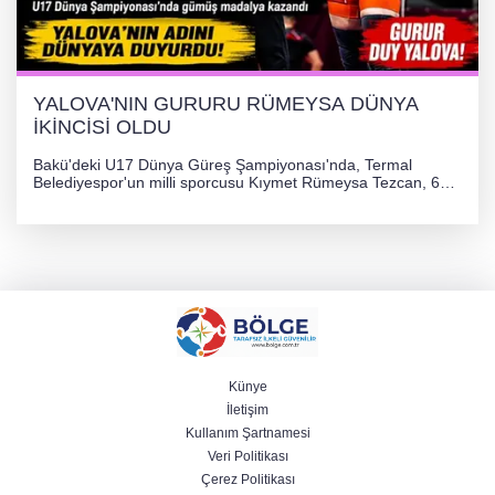
YALOVA'NIN GURURU RÜMEYSA DÜNYA
İKİNCİSİ OLDU
Bakü'deki U17 Dünya Güreş Şampiyonası'nda, Termal
Belediyespor'un milli sporcusu Kıymet Rümeysa Tezcan, 69
kilogram kategorisinde dünya ikincisi olarak gümüş madalya
kazandı ve Yalova ile Türkiye'yi gururlandırdı.
Künye
İletişim
Kullanım Şartnamesi
Veri Politikası
Çerez Politikası