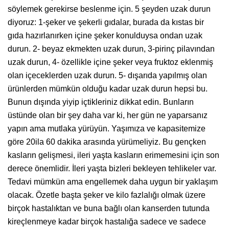
söylemek gerekirse beslenme için. 5 şeyden uzak durun
diyoruz: 1-şeker ve şekerli gıdalar, burada da kıstas bir
gıda hazırlanırken içine şeker konulduysa ondan uzak
durun. 2- beyaz ekmekten uzak durun, 3-pirinç pilavından
uzak durun, 4- özellikle içine şeker veya fruktoz eklenmiş
olan içeceklerden uzak durun. 5- dışarıda yapılmış olan
ürünlerden mümkün olduğu kadar uzak durun hepsi bu.
Bunun dışında yiyip içtikleriniz dikkat edin. Bunların
üstünde olan bir şey daha var ki, her gün ne yaparsanız
yapın ama mutlaka yürüyün. Yaşımıza ve kapasitemize
göre 20ila 60 dakika arasında yürümeliyiz. Bu gençken
kasların gelişmesi, ileri yaşta kasların erimemesini için son
derece önemlidir. İleri yaşta bizleri bekleyen tehlikeler var.
Tedavi mümkün ama engellemek daha uygun bir yaklaşım
olacak. Özetle başta şeker ve kilo fazlalığı olmak üzere
birçok hastalıktan ve buna bağlı olan kanserden tutunda
kireçlenmeye kadar birçok hastalığa sadece ve sadece