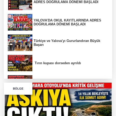
ADRES DOĞRULAMA DÖNEMİ BAŞLADI
YALOVA'DA OKUL KAYITLARINDA ADRES
DOĞRULAMA DÖNEMİ BAŞLADI
Türkiye ve Yalova'yı Gururlandıran Büyük
Başarı
Tırın kupası dorseden ayrıldı
Bursa’da Orhangazi Tüneli’nde feci kaza:
BÖLGE
İHRACAT REKORU VAR, PEKİ EMEĞİN
KARŞILIĞI NEREDE?