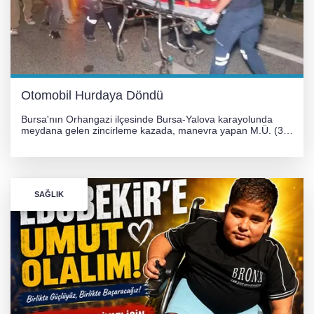
Otomobil Hurdaya Döndü
Bursa'nın Orhangazi ilçesinde Bursa-Yalova karayolunda
meydana gelen zincirleme kazada, manevra yapan M.Ü. (35)
yönetimindeki 06 GS 328 plakalı otomobil ağaca çarparak
hurdaya döndü. Hafif yaralanan sürücü, Orhangazi Devlet
Hastanesi'ne kaldırıldı.
SAĞLIK