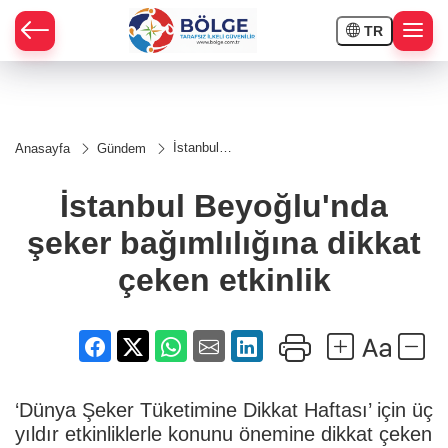
TR
HÇE
İstanbul
Anasayfa
Gündem
Beyoğlu'nda
RAY
şeker
bağımlılığına
İstanbul Beyoğlu'nda
dikkat çeken
SPOR
etkinlik
şeker bağımlılığına dikkat
OR
çeken etkinlik
‘Dünya Şeker Tüketimine Dikkat Haftası’ için üç
yıldır etkinliklerle konunu önemine dikkat çeken