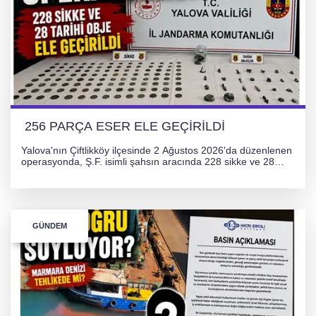
256 PARÇA ESER ELE GEÇİRİLDİ
Yalova'nın Çiftlikköy ilçesinde 2 Ağustos 2026'da düzenlenen
operasyonda, Ş.F. isimli şahsın aracında 228 sikke ve 28
obje olmak üzere toplam 256 tarihi eser ele geçirildi. Şüpheli
hakkında adli işlem başlatıldı.
GÜNDEM