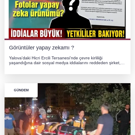
Görüntüler yapay zekamı ?
Yalova'daki Hicri Ercili Tersanesi'nde çevre kirliliği
yaşandığına dair sosyal medya iddialarını reddeden şirket,
görüntülerin yapay zekayla oluşturulduğunu savundu. Olayla
ilgili hukuki süreç başlatılırken gözler resmi incelemelere
çevrildi.
GÜNDEM