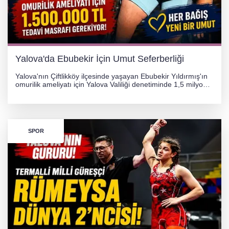
Yalova'da Ebubekir İçin Umut Seferberliği
Yalova'nın Çiftlikköy ilçesinde yaşayan Ebubekir Yıldırmış'ın
omurilik ameliyatı için Yalova Valiliği denetiminde 1,5 milyon
TL'lik yardım kampanyası başlatıldı. Hayırseverlerin
desteğiyle tedavi masraflarının karşılanması hedefleniyor.
SPOR