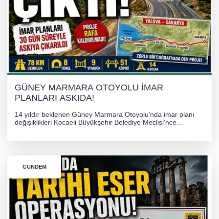
TONAMİ KÖPRÜSÜ'NDE PANİK!
GÜNEY MARMARA OTOYOLU İMAR
PLANLARI ASKIDA!
GÜNEY MARMARA OTOYOLU İMAR
PLANLARI ASKIDA!
14 yıldır beklenen Güney Marmara Otoyolu'nda imar planı
değişiklikleri Kocaeli Büyükşehir Belediye Meclisi'nce
onaylanarak 30 gün süreyle askıya çıkarıldı. Projenin Yalova-
Kocaeli arasını rahatlatması ve resmi sürecin devam ettiği
bildirildi.
GÜNDEM