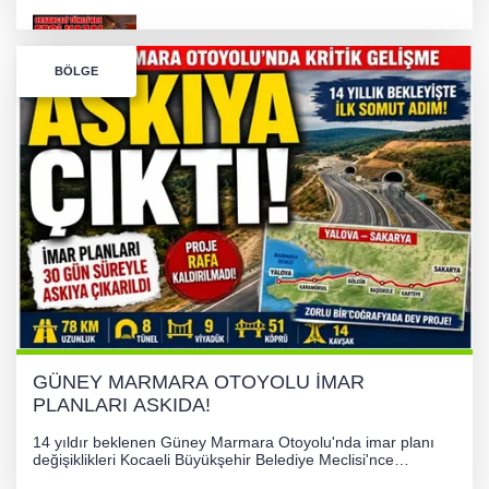
Bursa’da Orhangazi Tüneli’nde feci kaza:
BÖLGE
İHRACAT REKORU VAR, PEKİ EMEĞİN
KARŞILIĞI NEREDE?
TONAMİ KÖPRÜSÜ'NDE PANİK!
GÜNEY MARMARA OTOYOLU İMAR
PLANLARI ASKIDA!
GÜNEY MARMARA OTOYOLU İMAR
PLANLARI ASKIDA!
14 yıldır beklenen Güney Marmara Otoyolu'nda imar planı
değişiklikleri Kocaeli Büyükşehir Belediye Meclisi'nce
onaylanarak 30 gün süreyle askıya çıkarıldı. Projenin Yalova-