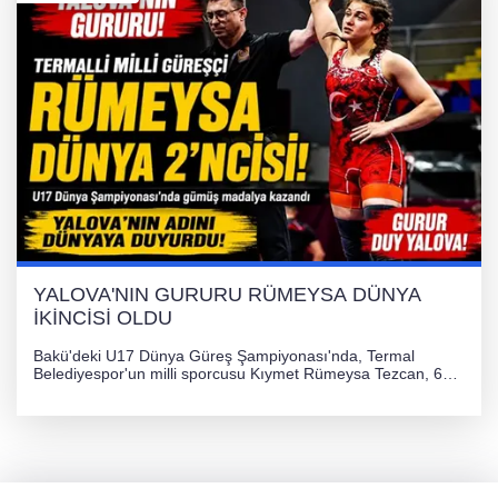
YALOVA'NIN GURURU RÜMEYSA DÜNYA
İKİNCİSİ OLDU
Bakü'deki U17 Dünya Güreş Şampiyonası'nda, Termal
Belediyespor'un milli sporcusu Kıymet Rümeysa Tezcan, 69
kilogram kategorisinde dünya ikincisi olarak gümüş madalya
kazandı ve Yalova ile Türkiye'yi gururlandırdı.