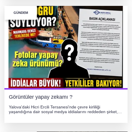
GÜNDEM
Görüntüler yapay zekamı ?
Yalova'daki Hicri Ercili Tersanesi'nde çevre kirliliği
yaşandığına dair sosyal medya iddialarını reddeden şirket,
görüntülerin yapay zekayla oluşturulduğunu savundu. Olayla
ilgili hukuki süreç başlatılırken gözler resmi incelemelere
çevrildi.