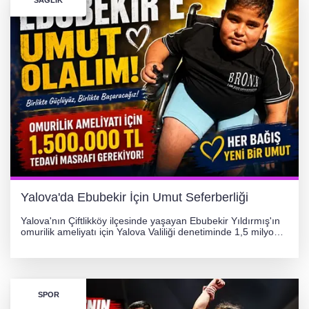
SAĞLIK
Yalova'da Ebubekir İçin Umut Seferberliği
Yalova'nın Çiftlikköy ilçesinde yaşayan Ebubekir Yıldırmış'ın
omurilik ameliyatı için Yalova Valiliği denetiminde 1,5 milyon
TL'lik yardım kampanyası başlatıldı. Hayırseverlerin
desteğiyle tedavi masraflarının karşılanması hedefleniyor.
SPOR