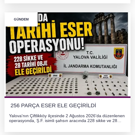
Kocaeli arasını rahatlatması ve resmi sürecin devam ettiği
bildirildi.
GÜNDEM
256 PARÇA ESER ELE GEÇİRİLDİ
Yalova'nın Çiftlikköy ilçesinde 2 Ağustos 2026'da düzenlenen
operasyonda, Ş.F. isimli şahsın aracında 228 sikke ve 28
obje olmak üzere toplam 256 tarihi eser ele geçirildi. Şüpheli
hakkında adli işlem başlatıldı.