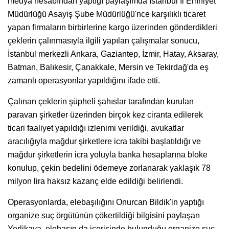
medya hesabından yaptığı paylaşımda İstanbul İl Emniyet
Müdürlüğü Asayiş Şube Müdürlüğü'nce karşılıklı ticaret
yapan firmaların birbirlerine kargo üzerinden gönderdikleri
çeklerin çalınmasıyla ilgili yapılan çalışmalar sonucu,
İstanbul merkezli Ankara, Gaziantep, İzmir, Hatay, Aksaray,
Batman, Balıkesir, Çanakkale, Mersin ve Tekirdağ'da eş
zamanlı operasyonlar yapıldığını ifade etti.
Çalınan çeklerin şüpheli şahıslar tarafından kurulan
paravan şirketler üzerinden birçok kez ciranta edilerek
ticari faaliyet yapıldığı izlenimi verildiği, avukatlar
aracılığıyla mağdur şirketlere icra takibi başlatıldığı ve
mağdur şirketlerin icra yoluyla banka hesaplarına bloke
konulup, çekin bedelini ödemeye zorlanarak yaklaşık 78
milyon lira haksız kazanç elde edildiği belirlendi.
Operasyonlarda, elebaşılığını Onurcan Bildik'in yaptığı
organize suç örgütünün çökertildiği bilgisini paylaşan
Yerlikaya, elebaşın da içerisinde bulunduğu organize suç