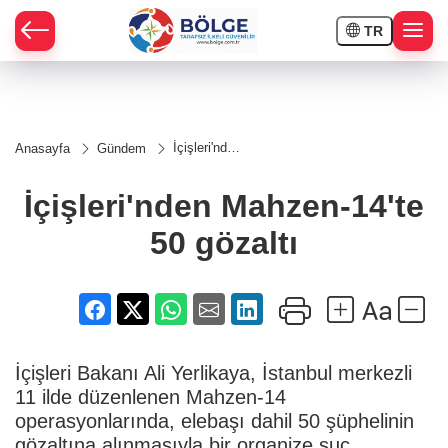
TR
HÇE
İçişleri'nden
Anasayfa
Gündem
Mahzen-
RAY
14'te 50
gözaltı
İçişleri'nden Mahzen-14'te
SPOR
50 gözaltı
OR
İçişleri Bakanı Ali Yerlikaya, İstanbul merkezli
11 ilde düzenlenen Mahzen-14
operasyonlarında, elebaşı dahil 50 şüphelinin
gözaltına alınmasıyla bir organize suç