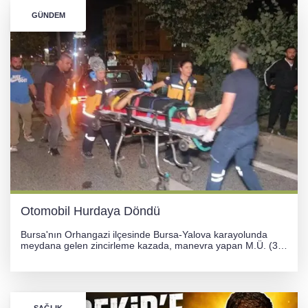
GÜNDEM
Otomobil Hurdaya Döndü
Bursa'nın Orhangazi ilçesinde Bursa-Yalova karayolunda
meydana gelen zincirleme kazada, manevra yapan M.Ü. (35)
yönetimindeki 06 GS 328 plakalı otomobil ağaca çarparak
hurdaya döndü. Hafif yaralanan sürücü, Orhangazi Devlet
Hastanesi'ne kaldırıldı.