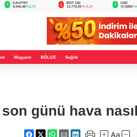
BIST 100
USD
EUR
13.779,39
%-0,14
47,6892
%0,15
55,1784
%
mi
Magazin
BÖLGE
Sağlık
 son günü hava nası