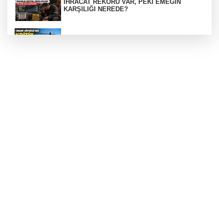
İHRACAT REKORU VAR, PEKİ EMEĞİN
KARŞILIĞI NEREDE?
TONAMİ KÖPRÜSÜ'NDE PANİK!
GÜNEY MARMARA OTOYOLU İMAR
PLANLARI ASKIDA!
GÜNEY MARMARA OTOYOLU İMAR
PLANLARI ASKIDA!
256 PARÇA ESER ELE GEÇİRİLDİ