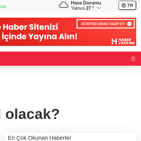
Hava Durumu
GBP
CHF
TR
0,32
64,3906
%0,38
59,0286
%0,80
Yalova
27 °
l olacak?
En Çok Okunan Haberler