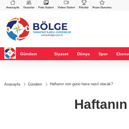
VND
GAU/TRY
%-0,22
0,0018
%0,16
6.646,48
%2,37
Anasayfa
Yazarlar
Foto Galeri
Video Galeri
Fikstür
Puan Durumu
Gündem
Siyaset
Dünya
Spor
Ekono
Haftanın son günü hava nasıl olacak?
Anasayfa
Gündem
Haftanın