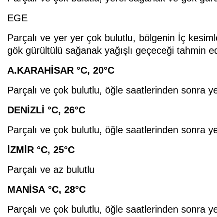
EGE
Parçalı ve yer yer çok bulutlu, bölgenin İç kesiml
gök gürültülü sağanak yağışlı geçeceği tahmin edi
A.KARAHİSAR
°C
,
20°C
Parçalı ve çok bulutlu, öğle saatlerinden sonra y
DENİZLİ
°C
,
26°C
Parçalı ve çok bulutlu, öğle saatlerinden sonra y
İZMİR
°C
,
25°C
Parçalı ve az bulutlu
MANİSA
°C
,
28°C
Parçalı ve çok bulutlu, öğle saatlerinden sonra y