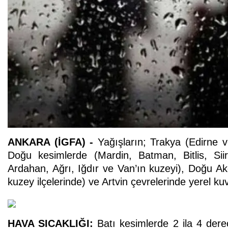
ANKARA (İGFA) -
Yağışların; Trakya (Edirne ve 
Doğu kesimlerde (Mardin, Batman, Bitlis, Siir
Ardahan, Ağrı, Iğdır ve Van’ın kuzeyi), Doğu A
kuzey ilçelerinde) ve Artvin çevrelerinde yerel ku
HAVA SICAKLIĞI:
Batı kesimlerde 2 ila 4 derec