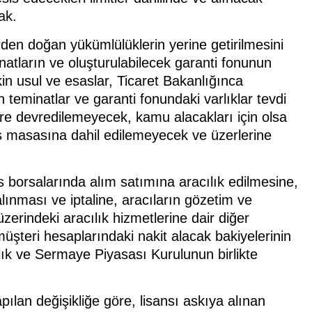
ak.
rden doğan yükümlülüklerin yerine getirilmesini
natların ve oluşturulabilecek garanti fonunun
şkin usul ve esaslar, Ticaret Bakanlığınca
 teminatlar ve garanti fonundaki varlıklar tevdi
re devredilemeyecek, kamu alacakları için olsa
s masasına dahil edilemeyecek ve üzerlerine
as borsalarında alım satımına aracılık edilmesine,
 alınması ve iptaline, aracıların gözetim ve
zerindeki aracılık hizmetlerine dair diğer
müşteri hesaplarındaki nakit alacak bakiyelerinin
lık ve Sermaye Piyasası Kurulunun birlikte
ılan değişikliğe göre, lisansı askıya alınan