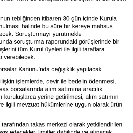
nun tebliğinden itibaren 30 gün içinde Kurula
sunulması halinde bu süre bir kereye mahsus
ilecek. Soruşturmayı yürütmekle
cunda soruşturma raporundaki görüşlerinde bir
erini tüm Kurul üyeleri ile ilgili taraflara
p verebilecek.
Borsalar Kanunu'nda değişiklik yapılacak.
lişkin işlemlerde, devir ile bedelin ödenmesi,
tisas borsalarında alım satımına aracılık
 kuruluşlarca yerine getirilmesi, alım satımın
 ve ilgili mevzuat hükümlerine uygun olarak ürün
 tarafından takas merkezi olarak yetkilendirilen
is edecekleri limitler dahilinde ve alınacak