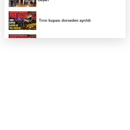
Tırın kupası dorseden ayrıldı
Bursa’da Orhangazi Tüneli’nde feci kaza:
İHRACAT REKORU VAR, PEKİ EMEĞİN
KARŞILIĞI NEREDE?
TONAMİ KÖPRÜSÜ'NDE PANİK!
GÜNEY MARMARA OTOYOLU İMAR
PLANLARI ASKIDA!