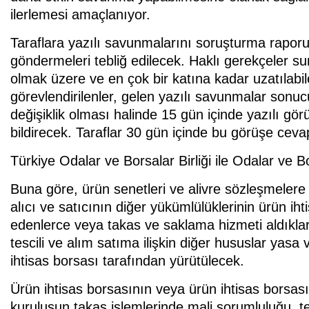
ilerlemesi amaçlanıyor.
Taraflara yazılı savunmalarını soruşturma raporu
göndermeleri tebliğ edilecek. Haklı gerekçeler 
olmak üzere ve en çok bir katına kadar uzatılab
görevlendirilenler, gelen yazılı savunmalar sonu
değişiklik olması halinde 15 gün içinde yazılı görüşl
bildirecek. Taraflar 30 gün içinde bu görüşe ceva
Türkiye Odalar ve Borsalar Birliği ile Odalar ve 
Buna göre, ürün senetleri ve alivre sözleşmelere i
alıcı ve satıcının diğer yükümlülüklerinin ürün ih
edenlerce veya takas ve saklama hizmeti aldıkları
tescili ve alım satıma ilişkin diğer hususlar yasa
ihtisas borsası tarafından yürütülecek.
Ürün ihtisas borsasının veya ürün ihtisas borsası
kuruluşun takas işlemlerinde mali sorumluluğu, tes