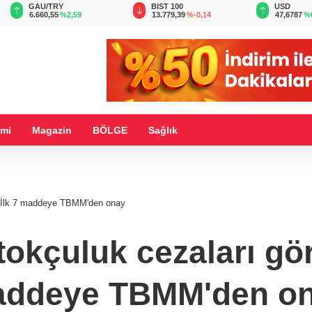
BIST 100
USD
EUR
13.779,39
%-0,14
47,6787
%0,18
55,1254
%
mi
Magazin
BÖLGE
Sağlık
... İlk 7 maddeye TBMM'den onay
tokçuluk cezaları gör
ddeye TBMM'den o