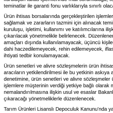
teminatlar ile garanti fonu varlıklarıyla sınırlı olac
Ürün ihtisas borsalarında gerçekleştirilen işlemle
sağlamak ve zararların tazmini için alınacak temi
kuruluşu, işletimi, kullanımı ve katılımcılarına ili
çıkarılacak yönetmelikle belirlenecek. Düzenlenen
amaçları dışında kullanılamayacak, üçüncü kişile
dahi haczedilemeyecek, rehin edilemeyecek, ifla
ihtiyati tedbir konulamayacak.
Ürün senetleri ve alivre sözleşmelerin ürün ihtis
aracıların yetkilendirilmesi ile bu yetkinin askıya
denetimine, ürün senetleri ve alivre sözleşmeler ü
işlemlere müşterinin verdiği yetkiye bağlı olarak 
nemalandırılmasına ilişkin usul ve esaslar Bakan
çıkaracağı yönetmeliklerle düzenlenecek.
Tarım Ürünleri Lisanslı Depoculuk Kanunu'nda yap