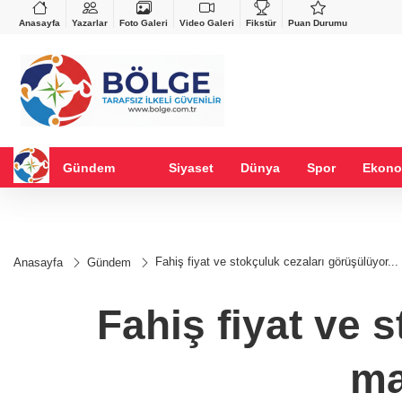
VND
GAU/TRY
%-0,22
0,0018
%0,32
6.660,55
%2,59
Anasayfa
Yazarlar
Foto Galeri
Video Galeri
Fikstür
Puan Durumu
Gündem
Siyaset
Dünya
Spor
Ekono
Fahiş fiyat ve stokçuluk cezaları görüşülüyor
Anasayfa
Gündem
Fahiş fiyat ve s
ma