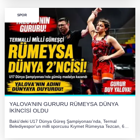
çevrildi.
SPOR
YALOVA'NIN GURURU RÜMEYSA DÜNYA
İKİNCİSİ OLDU
Bakü'deki U17 Dünya Güreş Şampiyonası'nda, Termal
Belediyespor'un milli sporcusu Kıymet Rümeysa Tezcan, 69
kilogram kategorisinde dünya ikincisi olarak gümüş madalya
kazandı ve Yalova ile Türkiye'yi gururlandırdı.