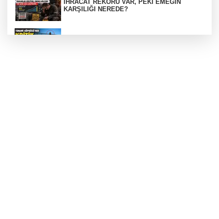
İHRACAT REKORU VAR, PEKİ EMEĞİN
KARŞILIĞI NEREDE?
TONAMİ KÖPRÜSÜ'NDE PANİK!
GÜNEY MARMARA OTOYOLU İMAR
PLANLARI ASKIDA!
GÜNEY MARMARA OTOYOLU İMAR
PLANLARI ASKIDA!
256 PARÇA ESER ELE GEÇİRİLDİ