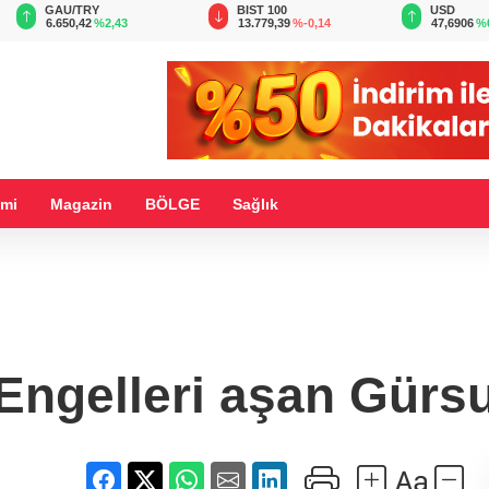
BIST 100
USD
EUR
13.779,39
%-0,14
47,6906
%0,15
55,1957
%
mi
Magazin
BÖLGE
Sağlık
Engelleri aşan Gürs