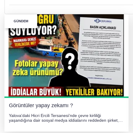
GÜNDEM
Görüntüler yapay zekamı ?
Yalova'daki Hicri Ercili Tersanesi'nde çevre kirliliği
yaşandığına dair sosyal medya iddialarını reddeden şirket,
görüntülerin yapay zekayla oluşturulduğunu savundu. Olayla
ilgili hukuki süreç başlatılırken gözler resmi incelemelere