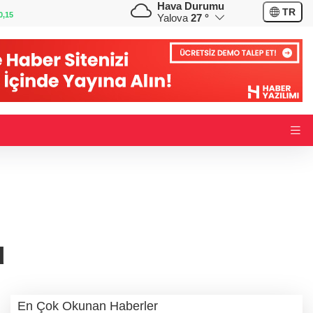
Hava Durumu
GBP
CHF
TR
0,36
64,4061
%0,41
59,0596
%0,84
Yalova
27 °
u
En Çok Okunan Haberler