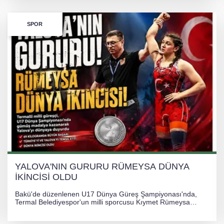
Hastanesi'ne kaldırıldı.
SPOR
YALOVA'NIN GURURU RÜMEYSA DÜNYA
İKİNCİSİ OLDU
Bakü'de düzenlenen U17 Dünya Güreş Şampiyonası'nda,
Termal Belediyespor'un milli sporcusu Kıymet Rümeysa
Tezcan, 69 kilogram kategorisinde dünya ikincisi olarak
gümüş madalya kazandı.