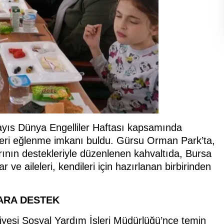
ayıs Dünya Engelliler Haftası kapsamında
ileleri eğlenme imkanı buldu. Gürsu Orman Park’ta,
rının destekleriyle düzenlenen kahvaltıda, Bursa
ve aileleri, kendileri için hazırlanan birbirinden
ARA DESTEK
iyesi Sosyal Yardım İşleri Müdürlüğü’nce temin