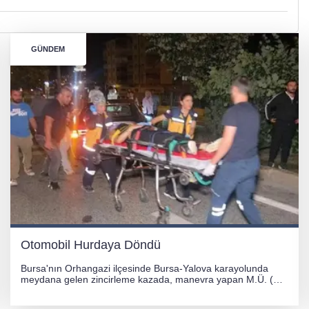
GÜNDEM
Otomobil Hurdaya Döndü
Bursa'nın Orhangazi ilçesinde Bursa-Yalova karayolunda
meydana gelen zincirleme kazada, manevra yapan M.Ü. (35)
yönetimindeki 06 GS 328 plakalı otomobil ağaca çarparak
hurdaya döndü. Hafif yaralanan sürücü, Orhangazi Devlet