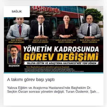
SAĞLIK
A takımı görev başı yaptı
Yalova Eğitim ve Araştırma Hastanesi'nde Başhekim Dr.
Seçkin Özcan sonrası yönetim değişti. Turan Özdemir, Şahin
Bozkurt, Özlem Kotbaş ve Mustafa Aka yeni idari görevlerine
atanarak sağlık hizmetlerini etkinleştirme sürecini başlattı.