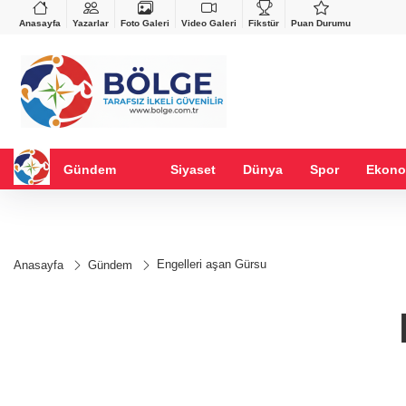
VND
GAU/TRY
%-0,22
0,0018
%0,24
6.650,42
%2,43
Anasayfa
Yazarlar
Foto Galeri
Video Galeri
Fikstür
Puan Durumu
Gündem
Siyaset
Dünya
Spor
Ekono
Engelleri aşan Gürsu
Anasayfa
Gündem