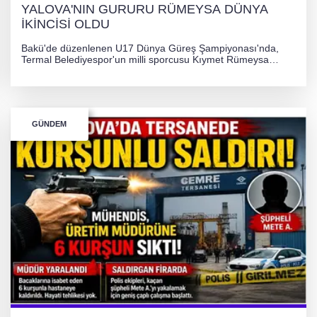
YALOVA'NIN GURURU RÜMEYSA DÜNYA
İKİNCİSİ OLDU
Bakü'de düzenlenen U17 Dünya Güreş Şampiyonası'nda,
Termal Belediyespor'un milli sporcusu Kıymet Rümeysa
Tezcan, 69 kilogram kategorisinde dünya ikincisi olarak
gümüş madalya kazandı.
GÜNDEM