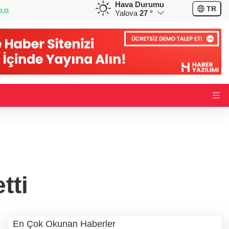
Hava Durumu
GBP
CHF
TR
-0,05
64,0990
%0,04
58,6585
%0,18
Yalova
27 °
tti
En Çok Okunan Haberler