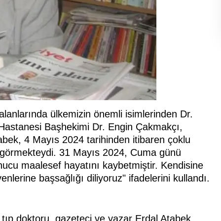
 alanlarında ülkemizin önemli isimlerinden Dr.
hir Hastanesi Başhekimi Dr. Engin Çakmakçı,
bek, 4 Mayıs 2024 tarihinden itibaren çoklu
i görmekteydi. 31 Mayıs 2024, Cuma günü
nucu maalesef hayatını kaybetmiştir. Kendisine
nlerine başsağlığı diliyoruz" ifadelerini kullandı.
tıp doktoru, gazeteci ve yazar Erdal Atabek,