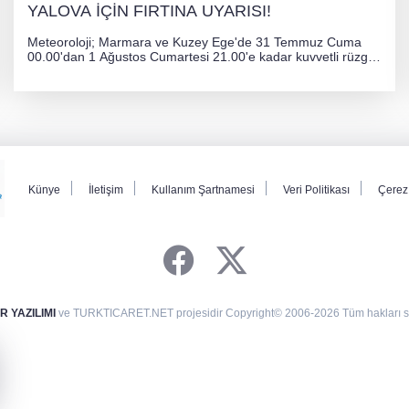
YALOVA İÇİN FIRTINA UYARISI!
Meteoroloji; Marmara ve Kuzey Ege'de 31 Temmuz Cuma
00.00'dan 1 Ağustos Cumartesi 21.00'e kadar kuvvetli rüzgar
ve fırtına bekliyor. İstanbul, Yalova, Kocaeli ve Trakya'da
ulaşımda aksamalar ve olumsuzluklara karşı vatandaşlar
uyarıldı.
Künye
İletişim
Kullanım Şartnamesi
Veri Politikası
Çerez 
 YAZILIMI
ve TURKTICARET.NET projesidir Copyright© 2006-2026 Tüm hakları sak