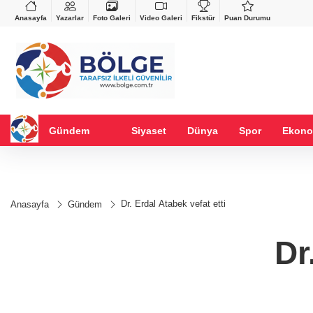
VND
GAU/TRY
%0,37
0,0018
%0,06
6.513,09
%0,32
Anasayfa
Yazarlar
Foto Galeri
Video Galeri
Fikstür
Puan Durumu
Gündem
Siyaset
Dünya
Spor
Ekono
Dr. Erdal Atabek vefat etti
Anasayfa
Gündem
Dr