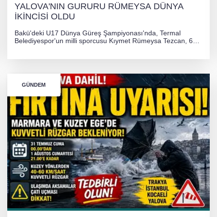
YALOVA'NIN GURURU RÜMEYSA DÜNYA
İKİNCİSİ OLDU
Bakü'deki U17 Dünya Güreş Şampiyonası'nda, Termal
Belediyespor'un milli sporcusu Kıymet Rümeysa Tezcan, 69
kilogram kategorisinde dünya ikincisi olarak gümüş madalya
kazandı ve Yalova ile Türkiye'yi gururlandırdı.
GÜNDEM