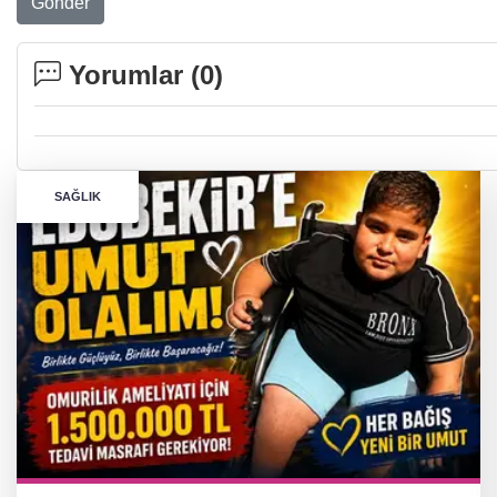
Gönder
Yorumlar (
0
)
SAĞLIK