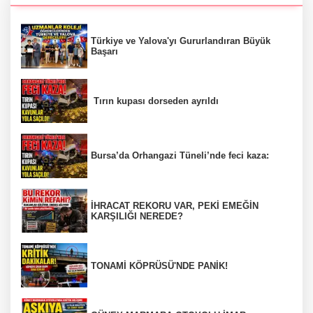
Türkiye ve Yalova'yı Gururlandıran Büyük
Başarı
Tırın kupası dorseden ayrıldı
Bursa’da Orhangazi Tüneli’nde feci kaza:
İHRACAT REKORU VAR, PEKİ EMEĞİN
KARŞILIĞI NEREDE?
TONAMİ KÖPRÜSÜ'NDE PANİK!