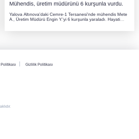
Mühendis, üretim müdürünü 6 kurşunla vurdu.
Yalova Altınova'daki Cemre-1 Tersanesi'nde mühendis Mete
A., Üretim Müdürü Engin Y.'yi 6 kurşunla yaraladı. Hayati
tehlikesi bulunmayan Engin Y. hastaneye kaldırılırken, kaçan
şüphelinin yakalanması için geniş çaplı soruşturma başlatıldı.
Politikası
Gizlilik Politikası
lıdır.