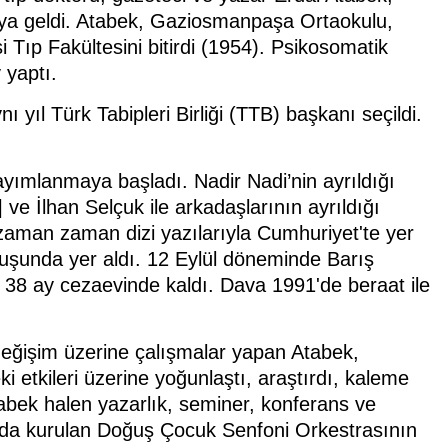
a geldi. Atabek, Gaziosmanpaşa Ortaokulu,
 Tıp Fakültesini bitirdi (1954). Psikosomatik
 yaptı.
ı yıl Türk Tabipleri Birliği (TTB) başkanı seçildi.
yımlanmaya başladı. Nadir Nadi’nin ayrıldığı
 İlhan Selçuk ile arkadaşlarının ayrıldığı
zaman zaman dizi yazılarıyla Cumhuriyet'te yer
uluşunda yer aldı. 12 Eylül döneminde Barış
 38 ay cezaevinde kaldı. Dava 1991'de beraat ile
 değişim üzerine çalışmalar yapan Atabek,
i etkileri üzerine yoğunlaştı, araştırdı, kaleme
tabek halen yazarlık, seminer, konferans ve
ında kurulan Doğuş Çocuk Senfoni Orkestrasının