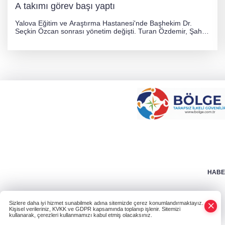
A takımı görev başı yaptı
Yalova Eğitim ve Araştırma Hastanesi'nde Başhekim Dr.
Seçkin Özcan sonrası yönetim değişti. Turan Özdemir, Şahin
Bozkurt, Özlem Kotbaş ve Mustafa Aka yeni idari görevlerine
atanarak sağlık hizmetlerini etkinleştirme sürecini başlattı.
HABER
Sizlere daha iyi hizmet sunabilmek adına sitemizde çerez konumlandırmaktayız.
Kişisel verileriniz, KVKK ve GDPR kapsamında toplanıp işlenir. Sitemizi
kullanarak, çerezleri kullanmamızı kabul etmiş olacaksınız.