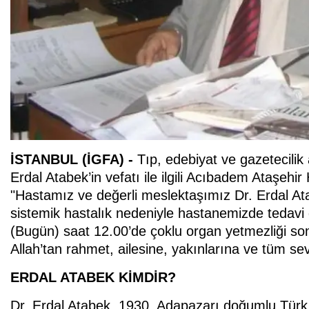
İSTANBUL (İGFA) -
Tıp, edebiyat ve gazetecilik
Erdal Atabek’in vefatı ile ilgili Acıbadem Ataşe
"Hastamız ve değerli meslektaşımız Dr. Erdal Ata
sistemik hastalık nedeniyle hastanemizde tedav
(Bugün) saat 12.00’de çoklu organ yetmezliği so
Allah’tan rahmet, ailesine, yakınlarına ve tüm seve
ERDAL ATABEK KİMDİR?
Dr. Erdal Atabek, 1930, Adapazarı doğumlu Türk 