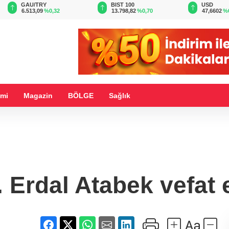
BIST 100
USD
EUR
13.798,82
%0,70
47,6602
%0,11
54,9188
%
mi
Magazin
BÖLGE
Sağlık
. Erdal Atabek vefat e