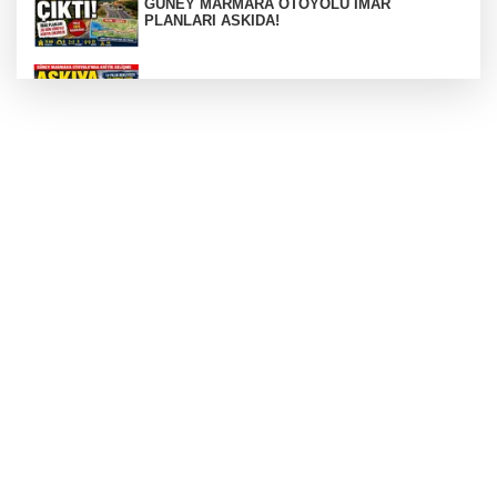
GÜNEY MARMARA OTOYOLU İMAR
PLANLARI ASKIDA!
GÜNEY MARMARA OTOYOLU İMAR
PLANLARI ASKIDA!
256 PARÇA ESER ELE GEÇİRİLDİ
Görüntüler yapay zekamı ?
Otomobil Hurdaya Döndü