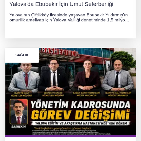
Yalova'da Ebubekir İçin Umut Seferberliği
Yalova'nın Çiftlikköy ilçesinde yaşayan Ebubekir Yıldırmış'ın
omurilik ameliyatı için Yalova Valiliği denetiminde 1,5 milyon
TL'lik yardım kampanyası başlatıldı. Hayırseverlerin
desteğiyle tedavi masraflarının karşılanması hedefleniyor.
SAĞLIK