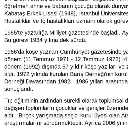
öğretmen anne ve babanın çocuğu olarak dünyay
Kabataş Erkek Lisesi (1948), İstanbul Üniversitesi
Hastalıklar ve İç hastalıkları uzmanı olarak görev
1965'te yazarlığa Milliyet gazetesinde başladı. Ayn
Bu görevi 1984 yılına dek sürdü.
1966'da köşe yazıları Cumhuriyet gazetesinde ya
dönem (11 Temmuz 1971 - 12 Temmuz 1972) [4] ve
dönem (1992) dışında 57 yıldır köşe yazıları ve 
aldı. 1972 yılında kurulan Barış Derneği'nin kur
Derneği Davasından 1982 - 1986 yılları arasında
sonuçlandı.
Tıp eğitiminin ardından sürekli olarak toplumsal
değişen toplumların çocuklar ve gençler üzerindek
aldı. Birçok yarışmada seçici kurul üyesi olan A
araştırmalarını sürdürmektedir. Ayrıca 2006 yıl