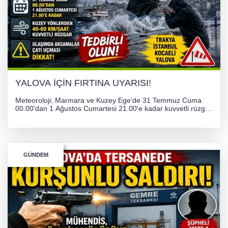
YALOVA İÇİN FIRTINA UYARISI!
Meteoroloji; Marmara ve Kuzey Ege'de 31 Temmuz Cuma
00.00'dan 1 Ağustos Cumartesi 21.00'e kadar kuvvetli rüzgar
ve fırtına bekliyor. İstanbul, Yalova, Kocaeli ve Trakya'da
ulaşımda aksamalar ve olumsuzluklara karşı vatandaşlar
uyarıldı.
GÜNDEM