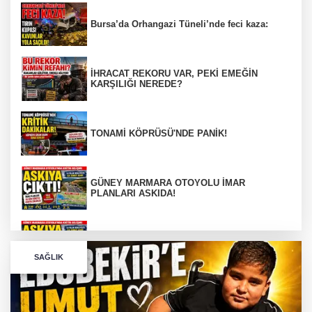
Bursa’da Orhangazi Tüneli’nde feci kaza:
İHRACAT REKORU VAR, PEKİ EMEĞİN
KARŞILIĞI NEREDE?
TONAMİ KÖPRÜSÜ'NDE PANİK!
GÜNEY MARMARA OTOYOLU İMAR
PLANLARI ASKIDA!
GÜNEY MARMARA OTOYOLU İMAR
PLANLARI ASKIDA!
SAĞLIK
256 PARÇA ESER ELE GEÇİRİLDİ