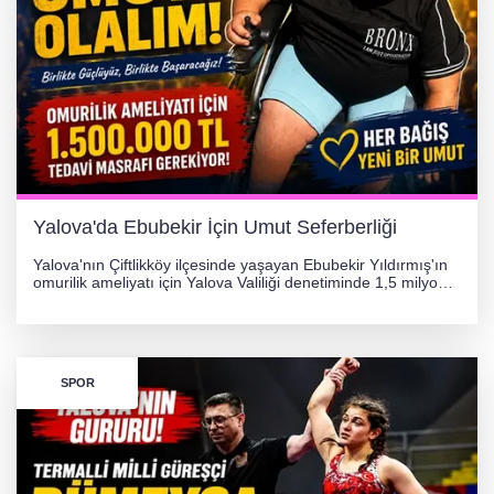
Görüntüler yapay zekamı ?
Otomobil Hurdaya Döndü
Yalova'da Ebubekir İçin Umut Seferberliği
Yalova'nın Çiftlikköy ilçesinde yaşayan Ebubekir Yıldırmış'ın
omurilik ameliyatı için Yalova Valiliği denetiminde 1,5 milyon
TL'lik yardım kampanyası başlatıldı. Hayırseverlerin
desteğiyle tedavi masraflarının karşılanması hedefleniyor.
SPOR