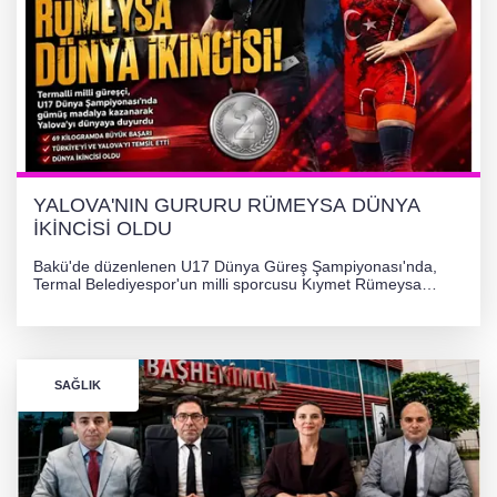
YALOVA'NIN GURURU RÜMEYSA DÜNYA
İKİNCİSİ OLDU
Bakü'de düzenlenen U17 Dünya Güreş Şampiyonası'nda,
Termal Belediyespor'un milli sporcusu Kıymet Rümeysa
Tezcan, 69 kilogram kategorisinde dünya ikincisi olarak
gümüş madalya kazandı.
SAĞLIK