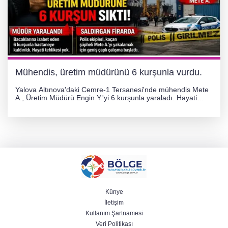
Mühendis, üretim müdürünü 6 kurşunla vurdu.
Yalova Altınova'daki Cemre-1 Tersanesi'nde mühendis Mete
A., Üretim Müdürü Engin Y.'yi 6 kurşunla yaraladı. Hayati
tehlikesi bulunmayan Engin Y. hastaneye kaldırılırken, kaçan
şüphelinin yakalanması için geniş çaplı soruşturma başlatıldı.
Künye
İletişim
Kullanım Şartnamesi
Veri Politikası