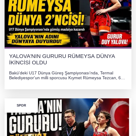
YALOVA'NIN GURURU RÜMEYSA DÜNYA
İKİNCİSİ OLDU
Bakü'deki U17 Dünya Güreş Şampiyonası'nda, Termal
Belediyespor'un milli sporcusu Kıymet Rümeysa Tezcan, 69
kilogram kategorisinde dünya ikincisi olarak gümüş madalya
kazandı ve Yalova ile Türkiye'yi gururlandırdı.
SPOR