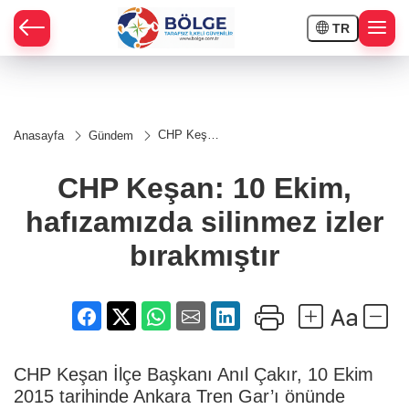
TR
HÇE
CHP Keşan:
Anasayfa
Gündem
10 Ekim,
RAY
hafızamızda
silinmez
CHP Keşan: 10 Ekim,
izler
SPOR
bırakmıştır
hafızamızda silinmez izler
OR
bırakmıştır
CHP Keşan İlçe Başkanı Anıl Çakır, 10 Ekim
2015 tarihinde Ankara Tren Gar’ı önünde