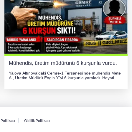
Mühendis, üretim müdürünü 6 kurşunla vurdu.
Yalova Altınova'daki Cemre-1 Tersanesi'nde mühendis Mete
A., Üretim Müdürü Engin Y.'yi 6 kurşunla yaraladı. Hayati
tehlikesi bulunmayan Engin Y. hastaneye kaldırılırken, kaçan
şüphelinin yakalanması için geniş çaplı soruşturma başlatıldı.
Politikası
Gizlilik Politikası