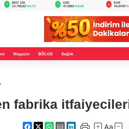
BIST 100
USD
EUR
13.798,82
%0,70
47,5883
%0,06
54,9439
%
mi
Magazin
BÖLGE
Sağlık
m
 fabrika itfaiyeciler