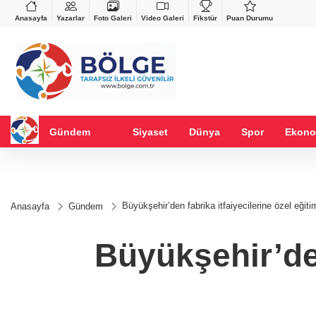
VND
GAU/TRY
%0,37
0,0018
%0,11
6.490,29
%-0,09
Anasayfa
Yazarlar
Foto Galeri
Video Galeri
Fikstür
Puan Durumu
Gündem
Siyaset
Dünya
Spor
Ekono
Büyükşehir’den fabrika itfaiyecilerine özel eğiti
Anasayfa
Gündem
Büyükşehir’den