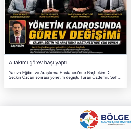
A takımı görev başı yaptı
Yalova Eğitim ve Araştırma Hastanesi'nde Başhekim Dr.
Seçkin Özcan sonrası yönetim değişti. Turan Özdemir, Şahin
Bozkurt, Özlem Kotbaş ve Mustafa Aka yeni idari görevlerine
atanarak sağlık hizmetlerini etkinleştirme sürecini başlattı.