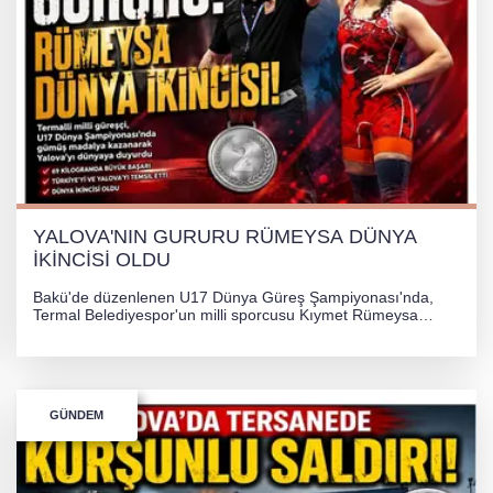
YALOVA'NIN GURURU RÜMEYSA DÜNYA
İKİNCİSİ OLDU
Bakü'de düzenlenen U17 Dünya Güreş Şampiyonası'nda,
Termal Belediyespor'un milli sporcusu Kıymet Rümeysa
Tezcan, 69 kilogram kategorisinde dünya ikincisi olarak
gümüş madalya kazandı.
GÜNDEM