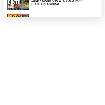
GÜNEY MARMARA OTOYOLU İMAR
PLANLARI ASKIDA!
GÜNEY MARMARA OTOYOLU İMAR
PLANLARI ASKIDA!
256 PARÇA ESER ELE GEÇİRİLDİ
Görüntüler yapay zekamı ?
Otomobil Hurdaya Döndü