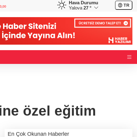
Hava Durumu
GBP
CHF
TR
0,00
64,1319
%0,12
58,5630
%-0,61
Yalova
27 °
ine özel eğitim
En Çok Okunan Haberler