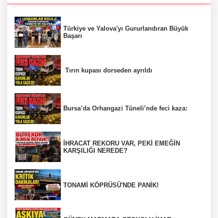
Türkiye ve Yalova'yı Gururlandıran Büyük
Başarı
Tırın kupası dorseden ayrıldı
Bursa’da Orhangazi Tüneli’nde feci kaza:
İHRACAT REKORU VAR, PEKİ EMEĞİN
KARŞILIĞI NEREDE?
TONAMİ KÖPRÜSÜ'NDE PANİK!