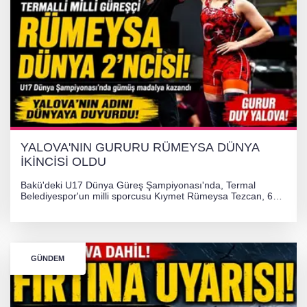
YALOVA'NIN GURURU RÜMEYSA DÜNYA
İKİNCİSİ OLDU
Bakü'deki U17 Dünya Güreş Şampiyonası'nda, Termal
Belediyespor'un milli sporcusu Kıymet Rümeysa Tezcan, 69
kilogram kategorisinde dünya ikincisi olarak gümüş madalya
kazandı ve Yalova ile Türkiye'yi gururlandırdı.
GÜNDEM