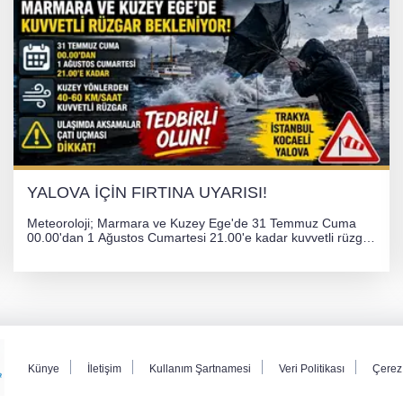
YALOVA İÇİN FIRTINA UYARISI!
Meteoroloji; Marmara ve Kuzey Ege'de 31 Temmuz Cuma
00.00'dan 1 Ağustos Cumartesi 21.00'e kadar kuvvetli rüzgar
ve fırtına bekliyor. İstanbul, Yalova, Kocaeli ve Trakya'da
ulaşımda aksamalar ve olumsuzluklara karşı vatandaşlar
uyarıldı.
Künye
İletişim
Kullanım Şartnamesi
Veri Politikası
Çerez 