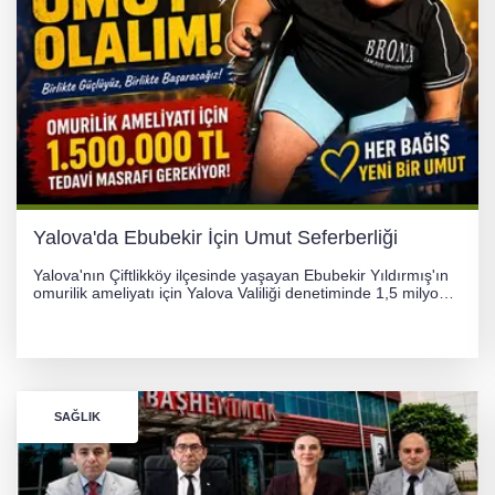
Yalova'da Ebubekir İçin Umut Seferberliği
Yalova'nın Çiftlikköy ilçesinde yaşayan Ebubekir Yıldırmış'ın
omurilik ameliyatı için Yalova Valiliği denetiminde 1,5 milyon
TL'lik yardım kampanyası başlatıldı. Hayırseverlerin
desteğiyle tedavi masraflarının karşılanması hedefleniyor.
SAĞLIK