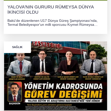
YALOVA'NIN GURURU RÜMEYSA DÜNYA
İKİNCİSİ OLDU
Bakü'de düzenlenen U17 Dünya Güreş Şampiyonası'nda,
Termal Belediyespor'un milli sporcusu Kıymet Rümeysa
Tezcan, 69 kilogram kategorisinde dünya ikincisi olarak
gümüş madalya kazandı.
SAĞLIK