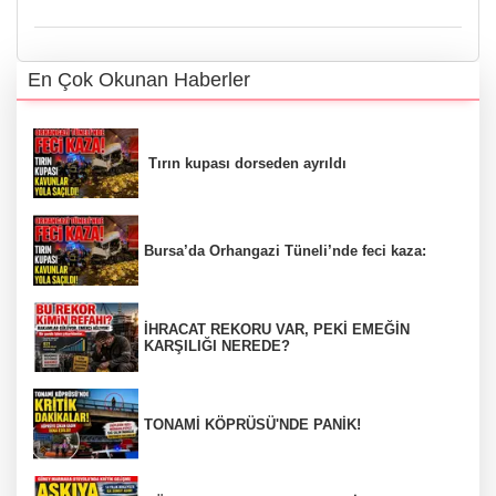
En Çok Okunan Haberler
Tırın kupası dorseden ayrıldı
Bursa’da Orhangazi Tüneli’nde feci kaza:
İHRACAT REKORU VAR, PEKİ EMEĞİN
KARŞILIĞI NEREDE?
TONAMİ KÖPRÜSÜ'NDE PANİK!