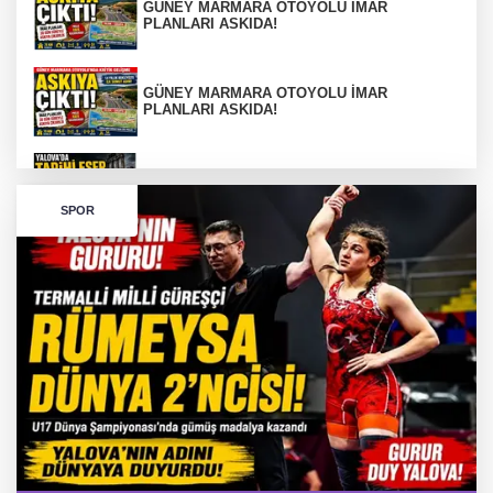
GÜNEY MARMARA OTOYOLU İMAR
PLANLARI ASKIDA!
GÜNEY MARMARA OTOYOLU İMAR
PLANLARI ASKIDA!
256 PARÇA ESER ELE GEÇİRİLDİ
SPOR
Görüntüler yapay zekamı ?
Otomobil Hurdaya Döndü
Yalova'da Ebubekir İçin Umut Seferberliği