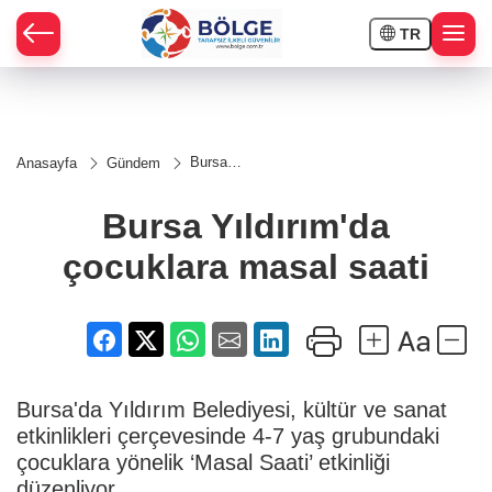
TR
HÇE
Bursa
Anasayfa
Gündem
Yıldırım'da
RAY
çocuklara
masal
Bursa Yıldırım'da
saati
SPOR
çocuklara masal saati
OR
Bursa'da Yıldırım Belediyesi, kültür ve sanat
etkinlikleri çerçevesinde 4-7 yaş grubundaki
çocuklara yönelik ‘Masal Saati’ etkinliği
düzenliyor.