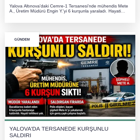
Yalova Altınova'daki Cemre-1 Tersanesi'nde mühendis Mete
A., Üretim Müdürü Engin Y.'yi 6 kurşunla yaraladı. Hayati
tehlikesi bulunmayan Engin Y. hastaneye kaldırılırken, kaçan
şüphelinin yakalanması için geniş çaplı soruşturma başlatıldı.
GÜNDEM
YALOVA'DA TERSANEDE KURŞUNLU
SALDIRI