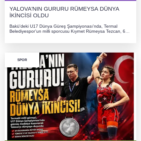
YALOVA'NIN GURURU RÜMEYSA DÜNYA
İKİNCİSİ OLDU
Bakü'deki U17 Dünya Güreş Şampiyonası'nda, Termal
Belediyespor'un milli sporcusu Kıymet Rümeysa Tezcan, 69
kilogram kategorisinde dünya ikincisi olarak gümüş madalya
kazandı ve Yalova ile Türkiye'yi gururlandırdı.
SPOR