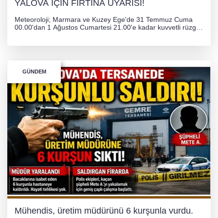
YALOVA İÇİN FIRTINA UYARISI!
Meteoroloji; Marmara ve Kuzey Ege'de 31 Temmuz Cuma
00.00'dan 1 Ağustos Cumartesi 21.00'e kadar kuvvetli rüzgar
ve fırtına bekliyor. İstanbul, Yalova, Kocaeli ve Trakya'da
ulaşımda aksamalar ve olumsuzluklara karşı vatandaşlar
uyarıldı.
GÜNDEM
Mühendis, üretim müdürünü 6 kurşunla vurdu.