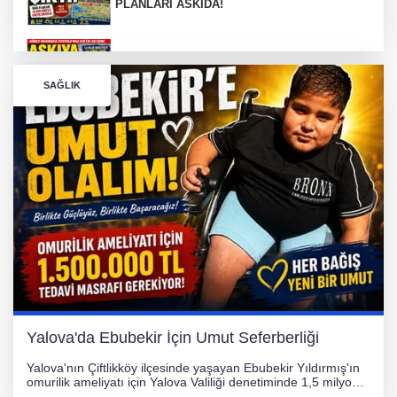
PLANLARI ASKIDA!
GÜNEY MARMARA OTOYOLU İMAR
PLANLARI ASKIDA!
SAĞLIK
256 PARÇA ESER ELE GEÇİRİLDİ
Görüntüler yapay zekamı ?
Otomobil Hurdaya Döndü
Yalova'da Ebubekir İçin Umut Seferberliği
Yalova'nın Çiftlikköy ilçesinde yaşayan Ebubekir Yıldırmış'ın
omurilik ameliyatı için Yalova Valiliği denetiminde 1,5 milyon
TL'lik yardım kampanyası başlatıldı. Hayırseverlerin