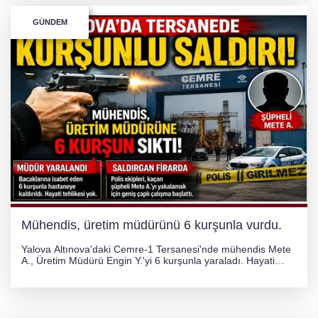
GÜNDEM
Mühendis, üretim müdürünü 6 kurşunla vurdu.
Yalova Altınova'daki Cemre-1 Tersanesi'nde mühendis Mete
A., Üretim Müdürü Engin Y.'yi 6 kurşunla yaraladı. Hayati
tehlikesi bulunmayan Engin Y. hastaneye kaldırılırken, kaçan
şüphelinin yakalanması için geniş çaplı soruşturma başlatıldı.