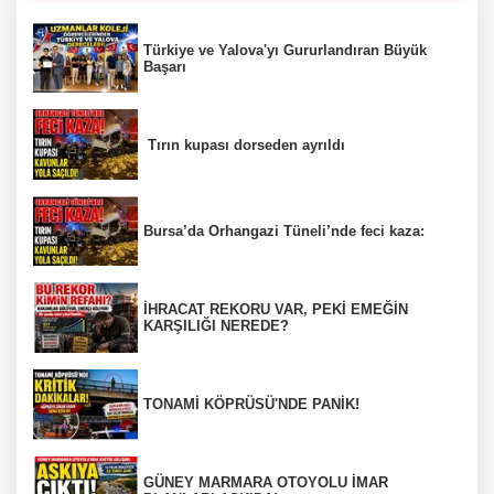
Türkiye ve Yalova'yı Gururlandıran Büyük
Başarı
Tırın kupası dorseden ayrıldı
Bursa’da Orhangazi Tüneli’nde feci kaza:
İHRACAT REKORU VAR, PEKİ EMEĞİN
KARŞILIĞI NEREDE?
TONAMİ KÖPRÜSÜ'NDE PANİK!
GÜNEY MARMARA OTOYOLU İMAR