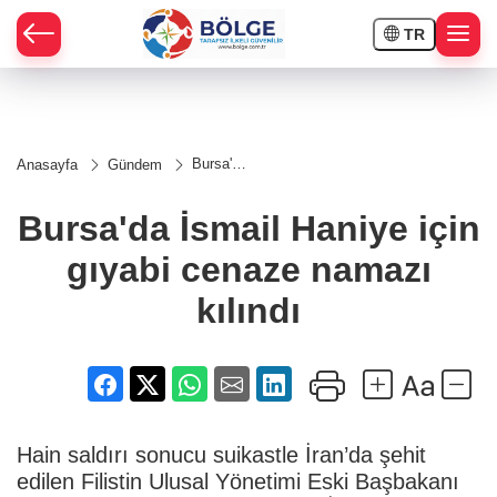
TR
HÇE
Bursa'da
Anasayfa
Gündem
İsmail
RAY
Haniye
için
Bursa'da İsmail Haniye için
gıyabi
SPOR
cenaze
gıyabi cenaze namazı
namazı
kılındı
OR
kılındı
Hain saldırı sonucu suikastle İran’da şehit
edilen Filistin Ulusal Yönetimi Eski Başbakanı