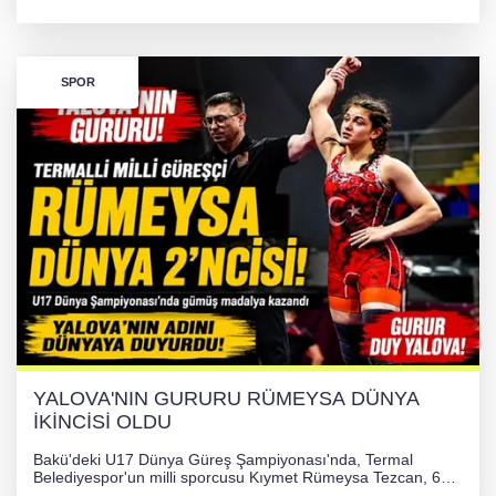
desteğiyle tedavi masraflarının karşılanması hedefleniyor.
SPOR
YALOVA'NIN GURURU RÜMEYSA DÜNYA
İKİNCİSİ OLDU
Bakü'deki U17 Dünya Güreş Şampiyonası'nda, Termal
Belediyespor'un milli sporcusu Kıymet Rümeysa Tezcan, 69
kilogram kategorisinde dünya ikincisi olarak gümüş madalya