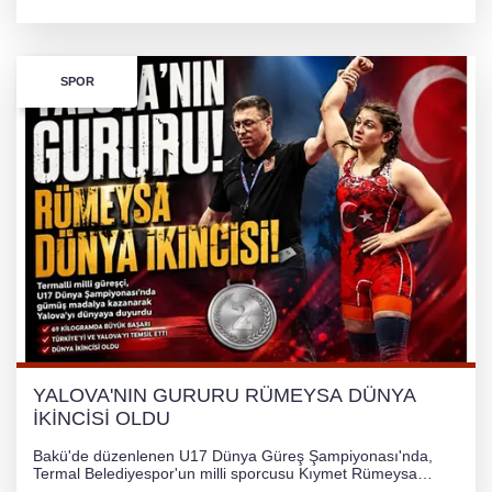
kazandı ve Yalova ile Türkiye'yi gururlandırdı.
SPOR
YALOVA'NIN GURURU RÜMEYSA DÜNYA
İKİNCİSİ OLDU
Bakü'de düzenlenen U17 Dünya Güreş Şampiyonası'nda,
Termal Belediyespor'un milli sporcusu Kıymet Rümeysa
Tezcan, 69 kilogram kategorisinde dünya ikincisi olarak