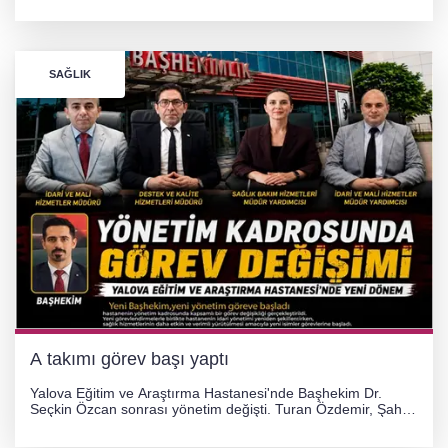
gümüş madalya kazandı.
SAĞLIK
A takımı görev başı yaptı
Yalova Eğitim ve Araştırma Hastanesi'nde Başhekim Dr.
Seçkin Özcan sonrası yönetim değişti. Turan Özdemir, Şahin
Bozkurt, Özlem Kotbaş ve Mustafa Aka yeni idari görevlerine
atanarak sağlık hizmetlerini etkinleştirme sürecini başlattı.