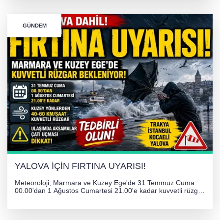
GÜNDEM
YALOVA İÇİN FIRTINA UYARISI!
Meteoroloji; Marmara ve Kuzey Ege'de 31 Temmuz Cuma
00.00'dan 1 Ağustos Cumartesi 21.00'e kadar kuvvetli rüzgar
ve fırtına bekliyor. İstanbul, Yalova, Kocaeli ve Trakya'da
ulaşımda aksamalar ve olumsuzluklara karşı vatandaşlar
uyarıldı.