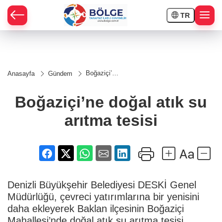
TR
HÇE
Boğaziçi’ne
Anasayfa
Gündem
doğal atık
RAY
su arıtma
tesisi
Boğaziçi’ne doğal atık su
SPOR
arıtma tesisi
OR
Denizli Büyükşehir Belediyesi DESKİ Genel
Müdürlüğü, çevreci yatırımlarına bir yenisini
daha ekleyerek Baklan ilçesinin Boğaziçi
Mahallesi’nde doğal atık su arıtma tesisi