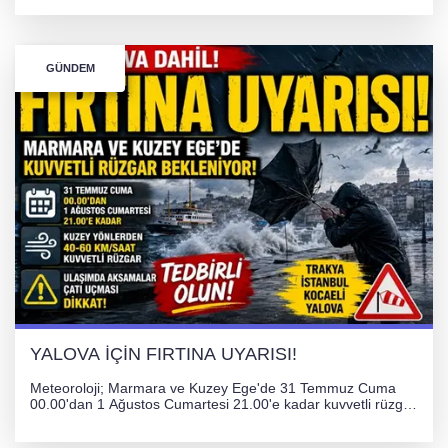
atanarak sağlık hizmetlerini etkinleştirme sürecini başlattı.
GÜNDEM
YALOVA İÇİN FIRTINA UYARISI!
Meteoroloji; Marmara ve Kuzey Ege'de 31 Temmuz Cuma
00.00'dan 1 Ağustos Cumartesi 21.00'e kadar kuvvetli rüzgar
ve fırtına bekliyor. İstanbul, Yalova, Kocaeli ve Trakya'da
ulaşımda aksamalar ve olumsuzluklara karşı vatandaşlar