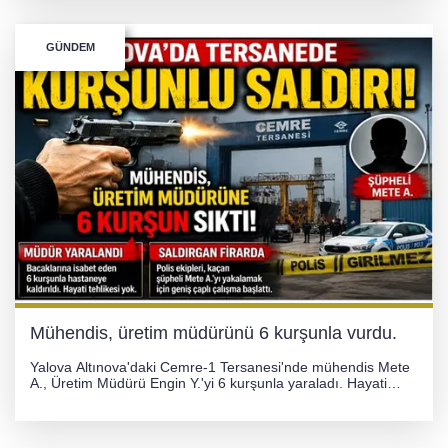
uyarıldı.
GÜNDEM
Mühendis, üretim müdürünü 6 kurşunla vurdu.
Yalova Altınova'daki Cemre-1 Tersanesi'nde mühendis Mete
A., Üretim Müdürü Engin Y.'yi 6 kurşunla yaraladı. Hayati
tehlikesi bulunmayan Engin Y. hastaneye kaldırılırken, kaçan
şüphelinin yakalanması için geniş çaplı soruşturma başlatıldı.