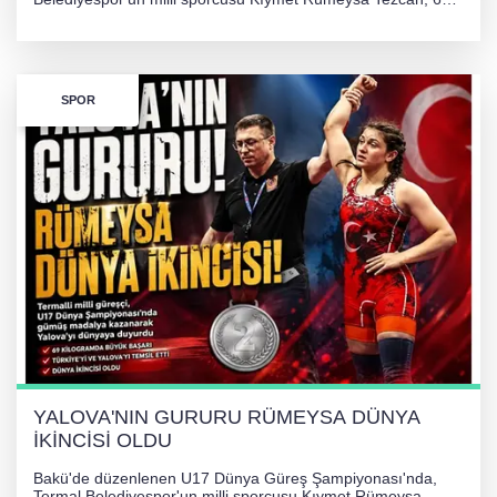
kilogram kategorisinde dünya ikincisi olarak gümüş madalya
kazandı ve Yalova ile Türkiye'yi gururlandırdı.
SPOR
YALOVA'NIN GURURU RÜMEYSA DÜNYA
İKİNCİSİ OLDU
Bakü'de düzenlenen U17 Dünya Güreş Şampiyonası'nda,
Termal Belediyespor'un milli sporcusu Kıymet Rümeysa