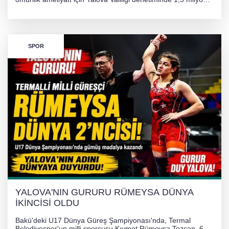
TL'lik yardım kampanyası başlatıldı. Hayırseverlerin
desteğiyle tedavi masraflarının karşılanması hedefleniyor.
SPOR
YALOVA'NIN GURURU RÜMEYSA DÜNYA
İKİNCİSİ OLDU
Bakü'deki U17 Dünya Güreş Şampiyonası'nda, Termal
Belediyespor'un milli sporcusu Kıymet Rümeysa Tezcan, 69