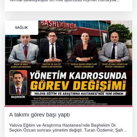
Tezcan, 69 kilogram kategorisinde dünya ikincisi olarak
gümüş madalya kazandı.
SAĞLIK
A takımı görev başı yaptı
Yalova Eğitim ve Araştırma Hastanesi'nde Başhekim Dr.
Seçkin Özcan sonrası yönetim değişti. Turan Özdemir, Şahin
Bozkurt, Özlem Kotbaş ve Mustafa Aka yeni idari görevlerine