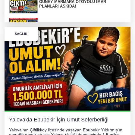
GÜNEY MARMARA OTOYOLU İMAR
PLANLARI ASKIDA!
GÜNEY MARMARA OTOYOLU İMAR
PLANLARI ASKIDA!
SAĞLIK
256 PARÇA ESER ELE GEÇİRİLDİ
Görüntüler yapay zekamı ?
Otomobil Hurdaya Döndü
Yalova'da Ebubekir İçin Umut Seferberliği
Yalova'nın Çiftlikköy ilçesinde yaşayan Ebubekir Yıldırmış'ın
omurilik ameliyatı için Yalova Valiliği denetiminde 1,5 milyon