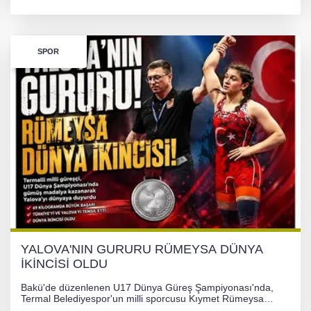
hurdaya döndü. Hafif yaralanan sürücü, Orhangazi Devlet
Hastanesi'ne kaldırıldı.
SPOR
YALOVA'NIN GURURU RÜMEYSA DÜNYA
İKİNCİSİ OLDU
Bakü'de düzenlenen U17 Dünya Güreş Şampiyonası'nda,
Termal Belediyespor'un milli sporcusu Kıymet Rümeysa
Tezcan, 69 kilogram kategorisinde dünya ikincisi olarak