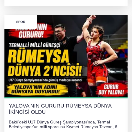
ilgili hukuki süreç başlatılırken gözler resmi incelemelere
çevrildi.
SPOR
YALOVA'NIN GURURU RÜMEYSA DÜNYA
İKİNCİSİ OLDU
Bakü'deki U17 Dünya Güreş Şampiyonası'nda, Termal
Belediyespor'un milli sporcusu Kıymet Rümeysa Tezcan, 69
kilogram kategorisinde dünya ikincisi olarak gümüş madalya