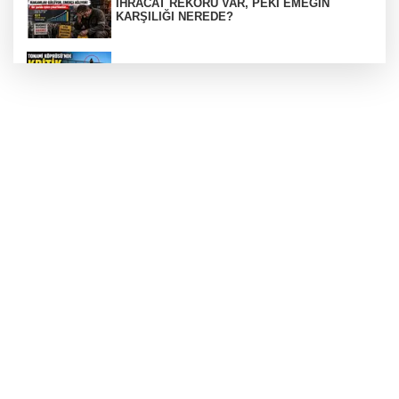
İHRACAT REKORU VAR, PEKİ EMEĞİN
KARŞILIĞI NEREDE?
TONAMİ KÖPRÜSÜ'NDE PANİK!
GÜNEY MARMARA OTOYOLU İMAR
PLANLARI ASKIDA!
GÜNEY MARMARA OTOYOLU İMAR
PLANLARI ASKIDA!
256 PARÇA ESER ELE GEÇİRİLDİ