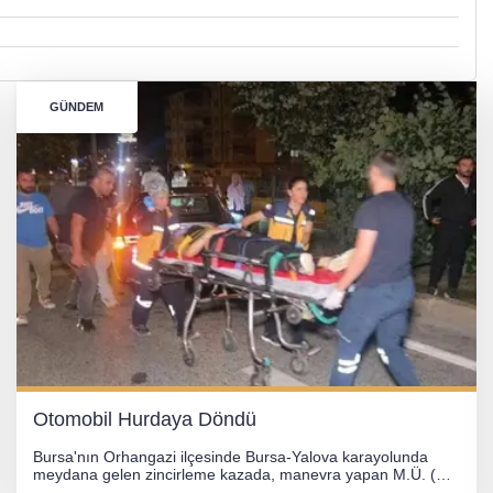
GÜNDEM
Otomobil Hurdaya Döndü
Bursa'nın Orhangazi ilçesinde Bursa-Yalova karayolunda
meydana gelen zincirleme kazada, manevra yapan M.Ü. (35)
yönetimindeki 06 GS 328 plakalı otomobil ağaca çarparak