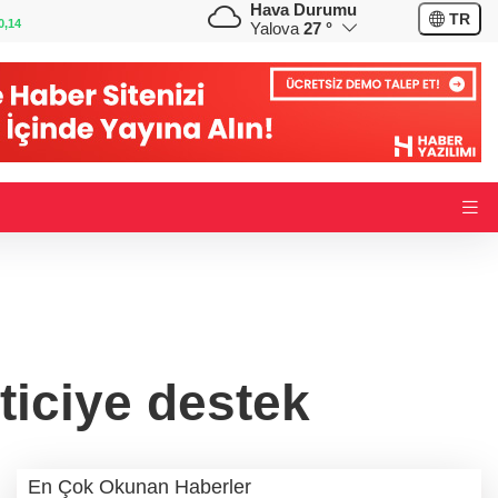
Hava Durumu
GBP
CHF
TR
0,35
64,4050
%0,41
59,0573
%0,85
Yalova
27 °
iciye destek
En Çok Okunan Haberler