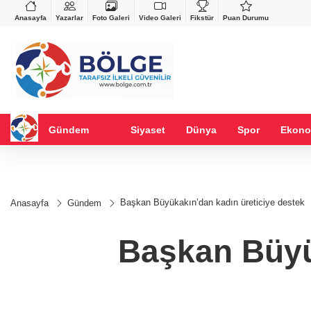
VND
GAU/TRY
%-0,22
0,0018
%0,23
6.666,91
%2,69
Anasayfa
Yazarlar
Foto Galeri
Video Galeri
Fikstür
Puan Durumu
Gündem
Siyaset
Dünya
Spor
Ekono
Başkan Büyükakın’dan kadın üreticiye destek
Anasayfa
Gündem
Başkan Büyü