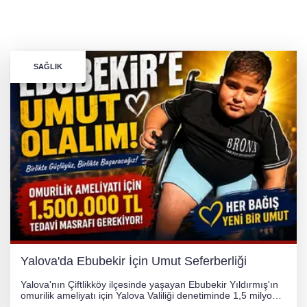
SAĞLIK
Yalova'da Ebubekir İçin Umut Seferberliği
Yalova'nın Çiftlikköy ilçesinde yaşayan Ebubekir Yıldırmış'ın
omurilik ameliyatı için Yalova Valiliği denetiminde 1,5 milyon
TL'lik yardım kampanyası başlatıldı. Hayırseverlerin