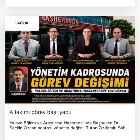
desteğiyle tedavi masraflarının karşılanması hedefleniyor.
SAĞLIK
A takımı görev başı yaptı
Yalova Eğitim ve Araştırma Hastanesi'nde Başhekim Dr.
Seçkin Özcan sonrası yönetim değişti. Turan Özdemir, Şahin
Bozkurt, Özlem Kotbaş ve Mustafa Aka yeni idari görevlerine
atanarak sağlık hizmetlerini etkinleştirme sürecini başlattı.