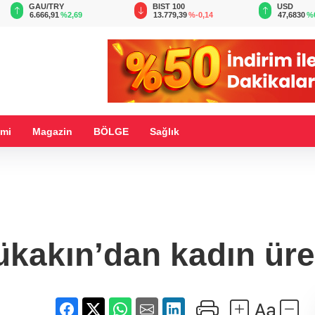
BIST 100
USD
EUR
13.779,39
%-0,14
47,6830
%0,14
55,1859
%
mi
Magazin
BÖLGE
Sağlık
kakın’dan kadın üret