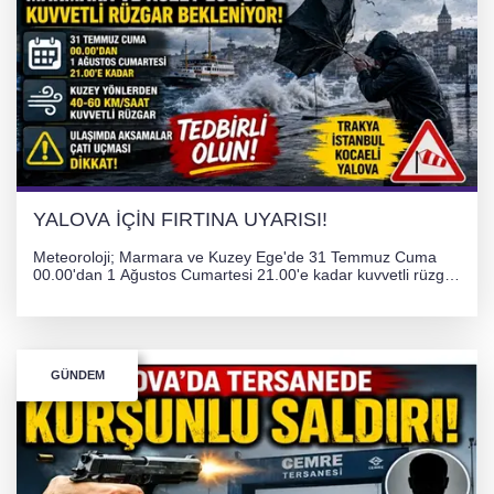
YALOVA İÇİN FIRTINA UYARISI!
Meteoroloji; Marmara ve Kuzey Ege'de 31 Temmuz Cuma
00.00'dan 1 Ağustos Cumartesi 21.00'e kadar kuvvetli rüzgar
ve fırtına bekliyor. İstanbul, Yalova, Kocaeli ve Trakya'da
ulaşımda aksamalar ve olumsuzluklara karşı vatandaşlar
uyarıldı.
GÜNDEM