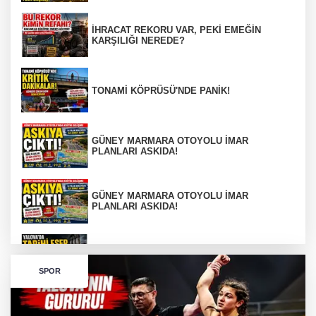
İHRACAT REKORU VAR, PEKİ EMEĞİN
KARŞILIĞI NEREDE?
TONAMİ KÖPRÜSÜ'NDE PANİK!
GÜNEY MARMARA OTOYOLU İMAR
PLANLARI ASKIDA!
GÜNEY MARMARA OTOYOLU İMAR
PLANLARI ASKIDA!
256 PARÇA ESER ELE GEÇİRİLDİ
SPOR
Görüntüler yapay zekamı ?