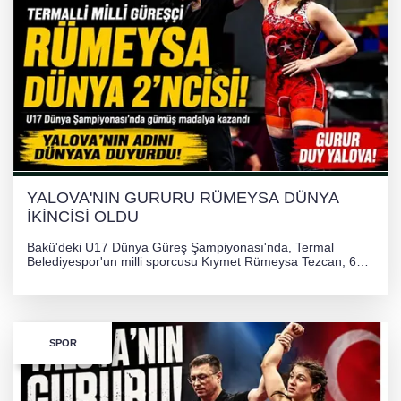
Otomobil Hurdaya Döndü
Yalova'da Ebubekir İçin Umut Seferberliği
YALOVA'NIN GURURU RÜMEYSA DÜNYA
İKİNCİSİ OLDU
Bakü'deki U17 Dünya Güreş Şampiyonası'nda, Termal
Belediyespor'un milli sporcusu Kıymet Rümeysa Tezcan, 69
kilogram kategorisinde dünya ikincisi olarak gümüş madalya
kazandı ve Yalova ile Türkiye'yi gururlandırdı.
SPOR