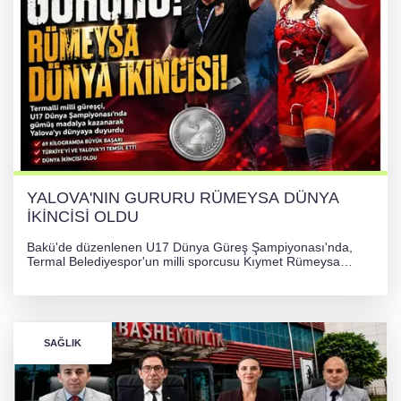
YALOVA'NIN GURURU RÜMEYSA DÜNYA
İKİNCİSİ OLDU
Bakü'de düzenlenen U17 Dünya Güreş Şampiyonası'nda,
Termal Belediyespor'un milli sporcusu Kıymet Rümeysa
Tezcan, 69 kilogram kategorisinde dünya ikincisi olarak
gümüş madalya kazandı.
SAĞLIK