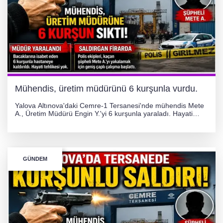
Mühendis, üretim müdürünü 6 kurşunla vurdu.
Yalova Altınova'daki Cemre-1 Tersanesi'nde mühendis Mete
A., Üretim Müdürü Engin Y.'yi 6 kurşunla yaraladı. Hayati
tehlikesi bulunmayan Engin Y. hastaneye kaldırılırken, kaçan
şüphelinin yakalanması için geniş çaplı soruşturma başlatıldı.
GÜNDEM