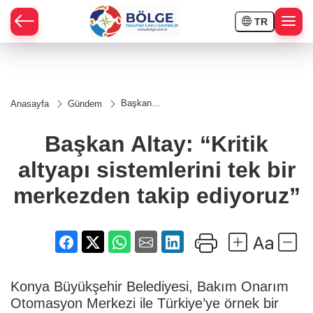
TR
HÇE
Başkan
Anasayfa
Gündem
Altay:
RAY
“Kritik
altyapı
Başkan Altay: “Kritik
sistemlerini
SPOR
tek bir
altyapı sistemlerini tek bir
merkezden
takip
OR
ediyoruz”
merkezden takip ediyoruz”
Konya Büyükşehir Belediyesi, Bakım Onarım
Otomasyon Merkezi ile Türkiye’ye örnek bir