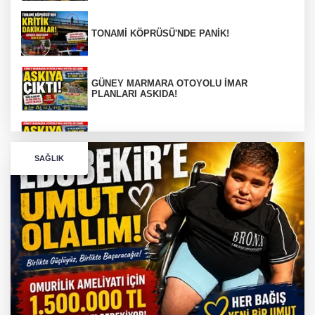
TONAMİ KÖPRÜSÜ'NDE PANİK!
GÜNEY MARMARA OTOYOLU İMAR
PLANLARI ASKIDA!
GÜNEY MARMARA OTOYOLU İMAR
PLANLARI ASKIDA!
SAĞLIK
256 PARÇA ESER ELE GEÇİRİLDİ
Görüntüler yapay zekamı ?
Otomobil Hurdaya Döndü