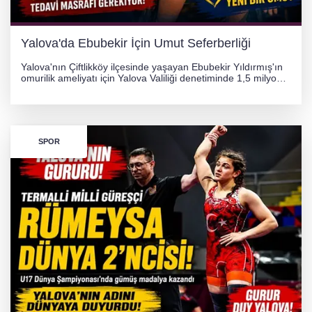
Yalova'da Ebubekir İçin Umut Seferberliği
Yalova'nın Çiftlikköy ilçesinde yaşayan Ebubekir Yıldırmış'ın
omurilik ameliyatı için Yalova Valiliği denetiminde 1,5 milyon
TL'lik yardım kampanyası başlatıldı. Hayırseverlerin
desteğiyle tedavi masraflarının karşılanması hedefleniyor.
SPOR