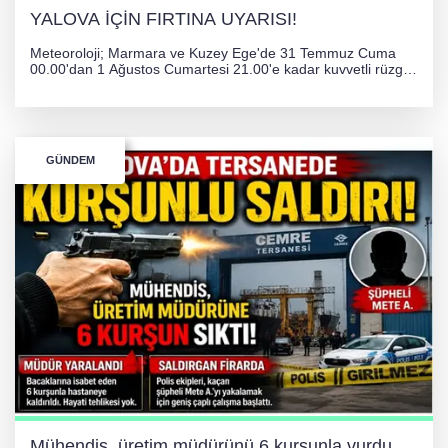
YALOVA İÇİN FIRTINA UYARISI!
Meteoroloji; Marmara ve Kuzey Ege'de 31 Temmuz Cuma
00.00'dan 1 Ağustos Cumartesi 21.00'e kadar kuvvetli rüzgar
ve fırtına bekliyor. İstanbul, Yalova, Kocaeli ve Trakya'da
ulaşımda aksamalar ve olumsuzluklara karşı vatandaşlar
uyarıldı.
GÜNDEM
Mühendis, üretim müdürünü 6 kurşunla vurdu.