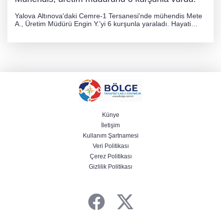
Yalova Altınova'daki Cemre-1 Tersanesi'nde mühendis Mete
A., Üretim Müdürü Engin Y.'yi 6 kurşunla yaraladı. Hayati
tehlikesi bulunmayan Engin Y. hastaneye kaldırılırken, kaçan
şüphelinin yakalanması için geniş çaplı soruşturma başlatıldı.
Künye
İletişim
Kullanım Şartnamesi
Veri Politikası
Çerez Politikası
Gizlilik Politikası