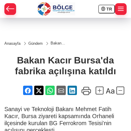
TR
HÇE
Bakan
Anasayfa
Gündem
Kacır
RAY
Bursa'da
fabrika
Bakan Kacır Bursa'da
açılışına
SPOR
katıldı
fabrika açılışına katıldı
OR
Sanayi ve Teknoloji Bakanı Mehmet Fatih
Kacır, Bursa ziyareti kapsamında Orhaneli
ilçesinde kurulan BG Ferrokrom Tesisi'nin
açılışını gerçekleşti.