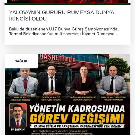
YALOVA'NIN GURURU RÜMEYSA DÜNYA
İKİNCİSİ OLDU
Bakü'de düzenlenen U17 Dünya Güreş Şampiyonası'nda,
Termal Belediyespor'un milli sporcusu Kıymet Rümeysa
Tezcan, 69 kilogram kategorisinde dünya ikincisi olarak
gümüş madalya kazandı.
SAĞLIK