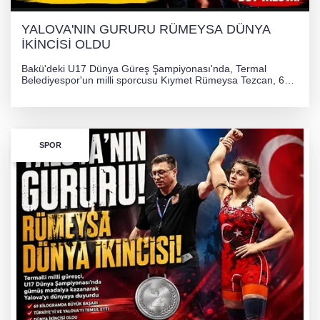
YALOVA'NIN GURURU RÜMEYSA DÜNYA
İKİNCİSİ OLDU
Bakü'deki U17 Dünya Güreş Şampiyonası'nda, Termal
Belediyespor'un milli sporcusu Kıymet Rümeysa Tezcan, 69
kilogram kategorisinde dünya ikincisi olarak gümüş madalya
kazandı ve Yalova ile Türkiye'yi gururlandırdı.
SPOR