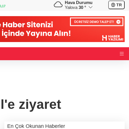
Hava Durumu
GBP
CHF
TR
0,02
64,1681
%0,01
58,8128
%0,42
Yalova
30 °
'e ziyaret
En Çok Okunan Haberler