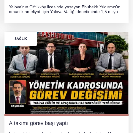
Yalova'nın Çiftlikköy ilçesinde yaşayan Ebubekir Yıldırmış'ın
omurilik ameliyatı için Yalova Valiliği denetiminde 1,5 milyon
TL'lik yardım kampanyası başlatıldı. Hayırseverlerin
desteğiyle tedavi masraflarının karşılanması hedefleniyor.
SAĞLIK
A takımı görev başı yaptı