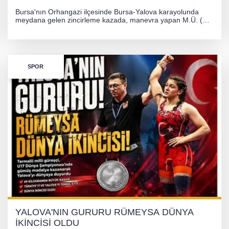
Bursa'nın Orhangazi ilçesinde Bursa-Yalova karayolunda
meydana gelen zincirleme kazada, manevra yapan M.Ü. (35)
yönetimindeki 06 GS 328 plakalı otomobil ağaca çarparak
hurdaya döndü. Hafif yaralanan sürücü, Orhangazi Devlet
Hastanesi'ne kaldırıldı.
SPOR
YALOVA'NIN GURURU RÜMEYSA DÜNYA
İKİNCİSİ OLDU