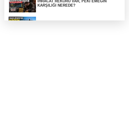
İHRACAT REKORU VAR, PEKİ EMEĞİN
KARŞILIĞI NEREDE?
TONAMİ KÖPRÜSÜ'NDE PANİK!
GÜNEY MARMARA OTOYOLU İMAR
PLANLARI ASKIDA!
GÜNEY MARMARA OTOYOLU İMAR
PLANLARI ASKIDA!
256 PARÇA ESER ELE GEÇİRİLDİ