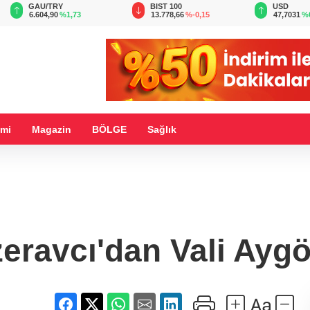
BIST 100
USD
EUR
13.778,66
%-0,15
47,7031
%0,17
55,0160
%
mi
Magazin
BÖLGE
Sağlık
eravcı'dan Vali Aygöl