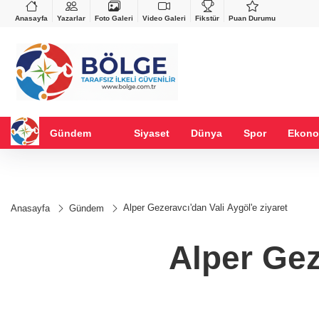
VND
GAU/TRY
%-0,22
0,0018
%0,36
6.604,90
%1,73
Anasayfa
Yazarlar
Foto Galeri
Video Galeri
Fikstür
Puan Durumu
Gündem
Siyaset
Dünya
Spor
Ekono
Alper Gezeravcı'dan Vali Aygöl'e ziyaret
Anasayfa
Gündem
Alper Gez