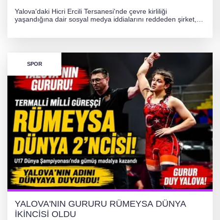
Yalova'daki Hicri Ercili Tersanesi'nde çevre kirliliği
yaşandığına dair sosyal medya iddialarını reddeden şirket,
görüntülerin yapay zekayla oluşturulduğunu savundu. Olayla
ilgili hukuki süreç başlatılırken gözler resmi incelemelere
çevrildi.
SPOR
YALOVA'NIN GURURU RÜMEYSA DÜNYA
İKİNCİSİ OLDU