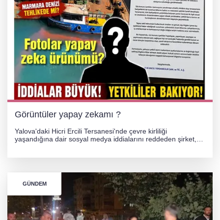
Görüntüler yapay zekamı ?
Yalova'daki Hicri Ercili Tersanesi'nde çevre kirliliği
yaşandığına dair sosyal medya iddialarını reddeden şirket,
görüntülerin yapay zekayla oluşturulduğunu savundu. Olayla
ilgili hukuki süreç başlatılırken gözler resmi incelemelere
çevrildi.
GÜNDEM