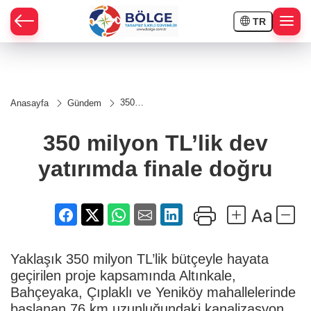
TR
HÇE
350
Anasayfa
Gündem
milyon
RAY
TL’lik dev
yatırımda
350 milyon TL’lik dev
finale
SPOR
doğru
yatırımda finale doğru
OR
Yaklaşık 350 milyon TL’lik bütçeyle hayata
geçirilen proje kapsamında Altınkale,
Bahçeyaka, Çıplaklı ve Yeniköy mahallelerinde
başlanan 76 km uzunluğundaki kanalizasyon