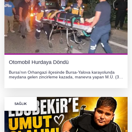
Otomobil Hurdaya Döndü
Bursa'nın Orhangazi ilçesinde Bursa-Yalova karayolunda
meydana gelen zincirleme kazada, manevra yapan M.Ü. (35)
yönetimindeki 06 GS 328 plakalı otomobil ağaca çarparak
hurdaya döndü. Hafif yaralanan sürücü, Orhangazi Devlet
Hastanesi'ne kaldırıldı.
SAĞLIK