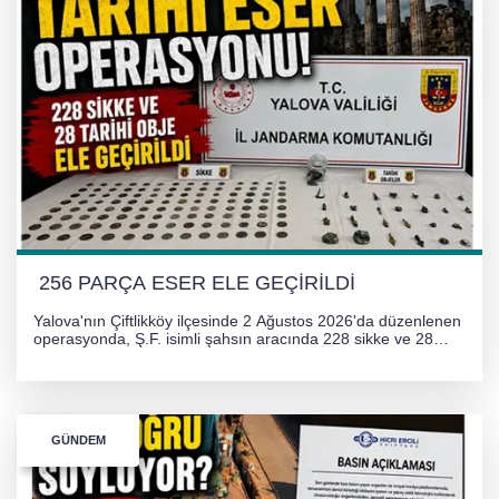
256 PARÇA ESER ELE GEÇİRİLDİ
Yalova'nın Çiftlikköy ilçesinde 2 Ağustos 2026'da düzenlenen
operasyonda, Ş.F. isimli şahsın aracında 228 sikke ve 28
obje olmak üzere toplam 256 tarihi eser ele geçirildi. Şüpheli
hakkında adli işlem başlatıldı.
GÜNDEM