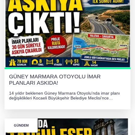
İHRACAT REKORU VAR, PEKİ EMEĞİN
KARŞILIĞI NEREDE?
TONAMİ KÖPRÜSÜ'NDE PANİK!
GÜNEY MARMARA OTOYOLU İMAR
PLANLARI ASKIDA!
GÜNEY MARMARA OTOYOLU İMAR
PLANLARI ASKIDA!
14 yıldır beklenen Güney Marmara Otoyolu'nda imar planı
değişiklikleri Kocaeli Büyükşehir Belediye Meclisi'nce
onaylanarak 30 gün süreyle askıya çıkarıldı. Projenin Yalova-
Kocaeli arasını rahatlatması ve resmi sürecin devam ettiği
bildirildi.
GÜNDEM