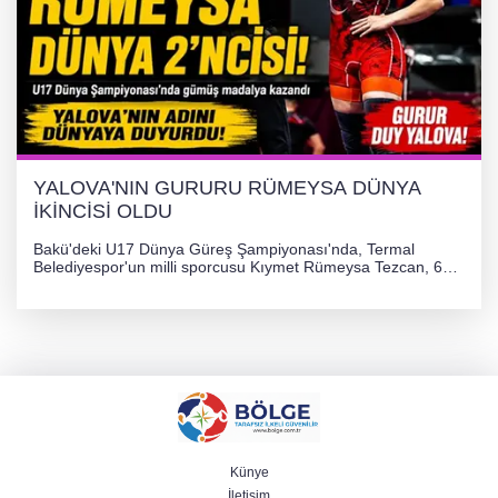
YALOVA'NIN GURURU RÜMEYSA DÜNYA
İKİNCİSİ OLDU
Bakü'deki U17 Dünya Güreş Şampiyonası'nda, Termal
Belediyespor'un milli sporcusu Kıymet Rümeysa Tezcan, 69
kilogram kategorisinde dünya ikincisi olarak gümüş madalya
kazandı ve Yalova ile Türkiye'yi gururlandırdı.
Künye
İletişim