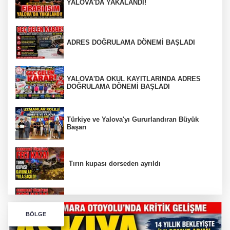
YALOVA'DA YAKALANDI!
ADRES DOĞRULAMA DÖNEMİ BAŞLADI
YALOVA'DA OKUL KAYITLARINDA ADRES
DOĞRULAMA DÖNEMİ BAŞLADI
Türkiye ve Yalova'yı Gururlandıran Büyük
Başarı
Tırın kupası dorseden ayrıldı
Bursa’da Orhangazi Tüneli’nde feci kaza:
BÖLGE