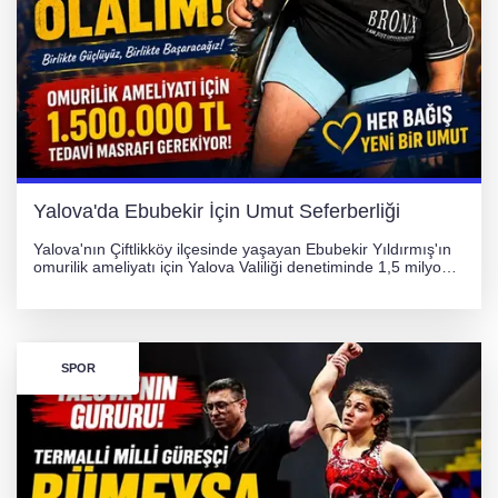
Yalova'da Ebubekir İçin Umut Seferberliği
Yalova'nın Çiftlikköy ilçesinde yaşayan Ebubekir Yıldırmış'ın
omurilik ameliyatı için Yalova Valiliği denetiminde 1,5 milyon
TL'lik yardım kampanyası başlatıldı. Hayırseverlerin
desteğiyle tedavi masraflarının karşılanması hedefleniyor.
SPOR