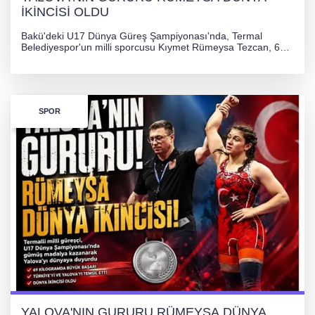
İKİNCİSİ OLDU
Bakü'deki U17 Dünya Güreş Şampiyonası'nda, Termal
Belediyespor'un milli sporcusu Kıymet Rümeysa Tezcan, 69
kilogram kategorisinde dünya ikincisi olarak gümüş madalya
kazandı ve Yalova ile Türkiye'yi gururlandırdı.
SPOR
YALOVA'NIN GURURU RÜMEYSA DÜNYA