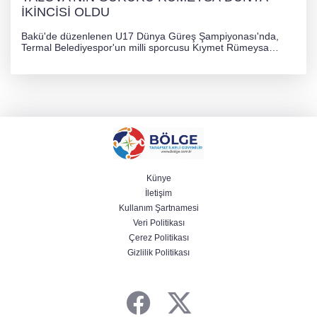
İKİNCİSİ OLDU
Bakü'de düzenlenen U17 Dünya Güreş Şampiyonası'nda,
Termal Belediyespor'un milli sporcusu Kıymet Rümeysa
Tezcan, 69 kilogram kategorisinde dünya ikincisi olarak
gümüş madalya kazandı.
Künye
İletişim
Kullanım Şartnamesi
Veri Politikası
Çerez Politikası
Gizlilik Politikası