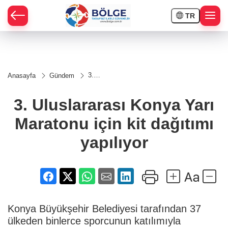
TR
HÇE
3.
Anasayfa
Gündem
Uluslararası
RAY
Konya Yarı
Maratonu
3. Uluslararası Konya Yarı
için kit
SPOR
dağıtımı
Maratonu için kit dağıtımı
yapılıyor
OR
yapılıyor
Konya Büyükşehir Belediyesi tarafından 37
ülkeden binlerce sporcunun katılımıyla