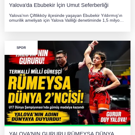
Yalova'da Ebubekir İçin Umut Seferberliği
Yalova'nın Çiftlikköy ilçesinde yaşayan Ebubekir Yıldırmış'ın
omurilik ameliyatı için Yalova Valiliği denetiminde 1,5 milyon
TL'lik yardım kampanyası başlatıldı. Hayırseverlerin
desteğiyle tedavi masraflarının karşılanması hedefleniyor.
SPOR
YALOVA'NIN GURURU RÜMEYSA DÜNYA