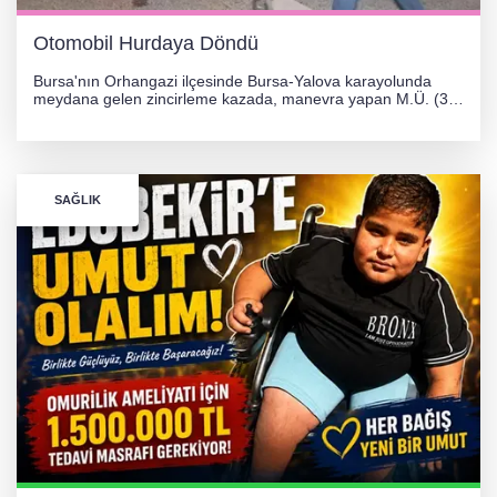
Otomobil Hurdaya Döndü
Bursa'nın Orhangazi ilçesinde Bursa-Yalova karayolunda
meydana gelen zincirleme kazada, manevra yapan M.Ü. (35)
yönetimindeki 06 GS 328 plakalı otomobil ağaca çarparak
hurdaya döndü. Hafif yaralanan sürücü, Orhangazi Devlet
Hastanesi'ne kaldırıldı.
SAĞLIK