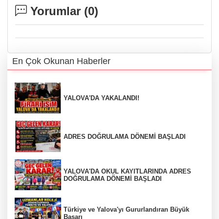
Yorumlar (
0
)
En Çok Okunan Haberler
YALOVA'DA YAKALANDI!
ADRES DOĞRULAMA DÖNEMİ BAŞLADI
YALOVA'DA OKUL KAYITLARINDA ADRES
DOĞRULAMA DÖNEMİ BAŞLADI
Türkiye ve Yalova'yı Gururlandıran Büyük
Başarı