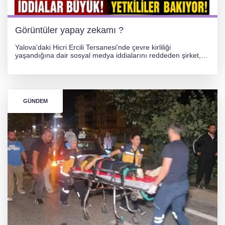
Görüntüler yapay zekamı ?
Yalova'daki Hicri Ercili Tersanesi'nde çevre kirliliği
yaşandığına dair sosyal medya iddialarını reddeden şirket,
görüntülerin yapay zekayla oluşturulduğunu savundu. Olayla
ilgili hukuki süreç başlatılırken gözler resmi incelemelere
çevrildi.
GÜNDEM