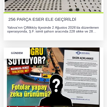
GÜNEY MARMARA OTOYOLU İMAR
PLANLARI ASKIDA!
256 PARÇA ESER ELE GEÇİRİLDİ
Yalova'nın Çiftlikköy ilçesinde 2 Ağustos 2026'da düzenlenen
operasyonda, Ş.F. isimli şahsın aracında 228 sikke ve 28
obje olmak üzere toplam 256 tarihi eser ele geçirildi. Şüpheli
hakkında adli işlem başlatıldı.
GÜNDEM