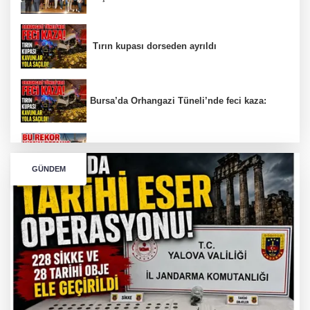
Tırın kupası dorseden ayrıldı
Bursa’da Orhangazi Tüneli’nde feci kaza:
İHRACAT REKORU VAR, PEKİ EMEĞİN
KARŞILIĞI NEREDE?
GÜNDEM
TONAMİ KÖPRÜSÜ'NDE PANİK!
GÜNEY MARMARA OTOYOLU İMAR
PLANLARI ASKIDA!