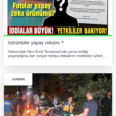
Görüntüler yapay zekamı ?
Yalova'daki Hicri Ercili Tersanesi'nde çevre kirliliği
yaşandığına dair sosyal medya iddialarını reddeden şirket,
görüntülerin yapay zekayla oluşturulduğunu savundu. Olayla
ilgili hukuki süreç başlatılırken gözler resmi incelemelere
çevrildi.
GÜNDEM