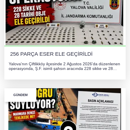
256 PARÇA ESER ELE GEÇİRİLDİ
Yalova'nın Çiftlikköy ilçesinde 2 Ağustos 2026'da düzenlenen
operasyonda, Ş.F. isimli şahsın aracında 228 sikke ve 28
obje olmak üzere toplam 256 tarihi eser ele geçirildi. Şüpheli
hakkında adli işlem başlatıldı.
GÜNDEM