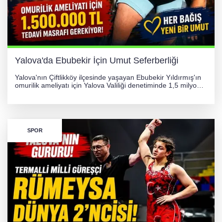
Yalova'da Ebubekir İçin Umut Seferberliği
Yalova'nın Çiftlikköy ilçesinde yaşayan Ebubekir Yıldırmış'ın
omurilik ameliyatı için Yalova Valiliği denetiminde 1,5 milyon
TL'lik yardım kampanyası başlatıldı. Hayırseverlerin
desteğiyle tedavi masraflarının karşılanması hedefleniyor.
SPOR