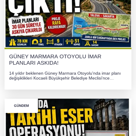
TONAMİ KÖPRÜSÜ'NDE PANİK!
GÜNEY MARMARA OTOYOLU İMAR
PLANLARI ASKIDA!
GÜNEY MARMARA OTOYOLU İMAR
PLANLARI ASKIDA!
14 yıldır beklenen Güney Marmara Otoyolu'nda imar planı
değişiklikleri Kocaeli Büyükşehir Belediye Meclisi'nce
onaylanarak 30 gün süreyle askıya çıkarıldı. Projenin Yalova-
Kocaeli arasını rahatlatması ve resmi sürecin devam ettiği
bildirildi.
GÜNDEM