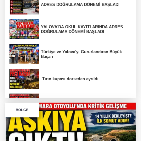
ADRES DOĞRULAMA DÖNEMİ BAŞLADI
YALOVA'DA OKUL KAYITLARINDA ADRES
DOĞRULAMA DÖNEMİ BAŞLADI
Türkiye ve Yalova'yı Gururlandıran Büyük
Başarı
Tırın kupası dorseden ayrıldı
Bursa’da Orhangazi Tüneli’nde feci kaza:
BÖLGE
İHRACAT REKORU VAR, PEKİ EMEĞİN
KARŞILIĞI NEREDE?