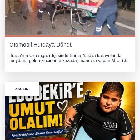
Otomobil Hurdaya Döndü
Bursa'nın Orhangazi ilçesinde Bursa-Yalova karayolunda
meydana gelen zincirleme kazada, manevra yapan M.Ü. (35)
yönetimindeki 06 GS 328 plakalı otomobil ağaca çarparak
hurdaya döndü. Hafif yaralanan sürücü, Orhangazi Devlet
Hastanesi'ne kaldırıldı.
SAĞLIK