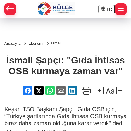
TR
HÇE
İsmail
Anasayfa
Ekonomi
Şapçı:
RAY
"Gıda
İhtisas
İsmail Şapçı: "Gıda İhtisas
OSB
SPOR
kurmaya
OSB kurmaya zaman var"
zaman
var"
OR
Keşan TSO Başkanı Şapçı, Gıda OSB için;
“Türkiye şartlarında Gıda İhtisas OSB kurmaya
biraz daha zaman olduğuna karar verdik” dedi.