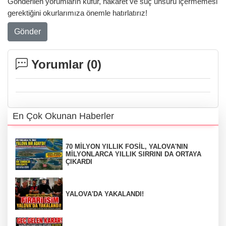
Gönderilen yorumların küfür, hakaret ve suç unsuru içermemesi
gerektiğini okurlarımıza önemle hatırlatırız!
Gönder
Yorumlar (
0
)
En Çok Okunan Haberler
70 MİLYON YILLIK FOSİL, YALOVA'NIN
MİLYONLARCA YILLIK SIRRINI DA ORTAYA
ÇIKARDI
YALOVA'DA YAKALANDI!