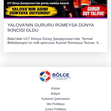
YALOVA'NIN GURURU RÜMEYSA DÜNYA
İKİNCİSİ OLDU
Bakü'deki U17 Dünya Güreş Şampiyonası'nda, Termal
Belediyespor'un milli sporcusu Kıymet Rümeysa Tezcan, 69
kilogram kategorisinde dünya ikincisi olarak gümüş madalya
kazandı ve Yalova ile Türkiye'yi gururlandırdı.
Künye
İletişim
Kullanım Şartnamesi
Veri Politikası
Çerez Politikası