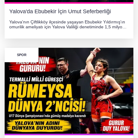
Yalova'da Ebubekir İçin Umut Seferberliği
Yalova'nın Çiftlikköy ilçesinde yaşayan Ebubekir Yıldırmış'ın
omurilik ameliyatı için Yalova Valiliği denetiminde 1,5 milyon
TL'lik yardım kampanyası başlatıldı. Hayırseverlerin
desteğiyle tedavi masraflarının karşılanması hedefleniyor.
SPOR