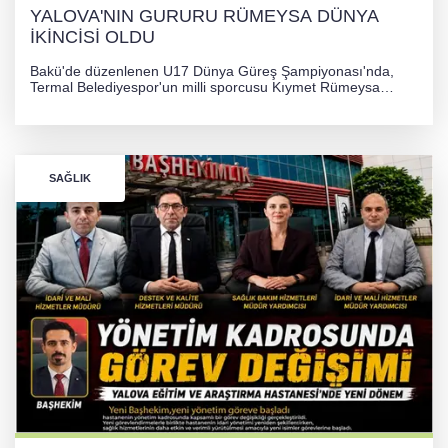
YALOVA'NIN GURURU RÜMEYSA DÜNYA
İKİNCİSİ OLDU
Bakü'de düzenlenen U17 Dünya Güreş Şampiyonası'nda,
Termal Belediyespor'un milli sporcusu Kıymet Rümeysa
Tezcan, 69 kilogram kategorisinde dünya ikincisi olarak
gümüş madalya kazandı.
SAĞLIK