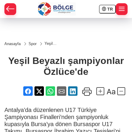
TR
HÇE
Yeşil
Anasayfa
Spor
Beyazlı
RAY
şampiyonlar
Özlüce'de
Yeşil Beyazlı şampiyonlar
SPOR
Özlüce'de
OR
Antalya’da düzenlenen U17 Türkiye
Şampiyonası Finalleri’nden şampiyonluk
kupasıyla Bursa’ya dönen Bursaspor U17
Takımı, Bursaspor İbrahim Yazıcı Tesisleri'ni