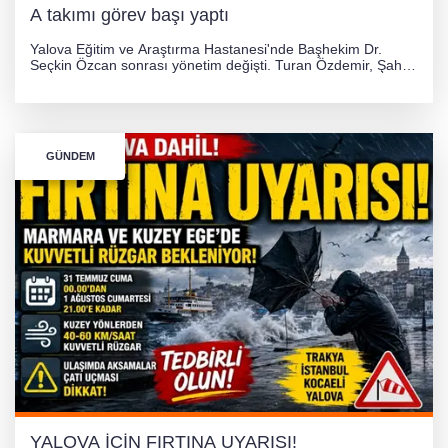
A takımı görev başı yaptı
Yalova Eğitim ve Araştırma Hastanesi'nde Başhekim Dr.
Seçkin Özcan sonrası yönetim değişti. Turan Özdemir, Şahin
Bozkurt, Özlem Kotbaş ve Mustafa Aka yeni idari görevlerine
atanarak sağlık hizmetlerini etkinleştirme sürecini başlattı.
GÜNDEM
YALOVA İÇİN FIRTINA UYARISI!