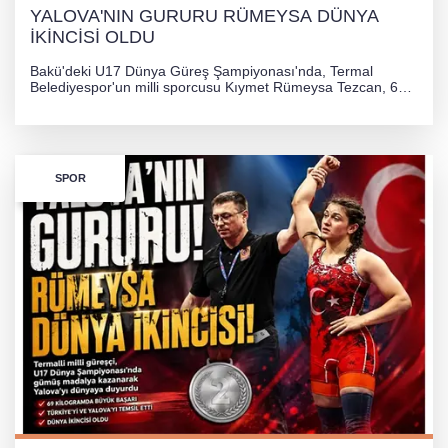
YALOVA'NIN GURURU RÜMEYSA DÜNYA
İKİNCİSİ OLDU
Bakü'deki U17 Dünya Güreş Şampiyonası'nda, Termal
Belediyespor'un milli sporcusu Kıymet Rümeysa Tezcan, 69
kilogram kategorisinde dünya ikincisi olarak gümüş madalya
kazandı ve Yalova ile Türkiye'yi gururlandırdı.
SPOR