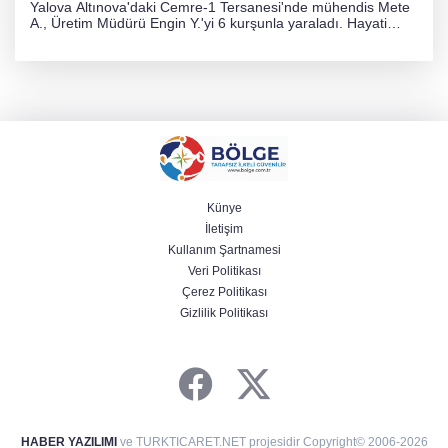
Yalova Altınova'daki Cemre-1 Tersanesi'nde mühendis Mete
A., Üretim Müdürü Engin Y.'yi 6 kurşunla yaraladı. Hayati
tehlikesi bulunmayan Engin Y. hastaneye kaldırılırken, kaçan
şüphelinin yakalanması için geniş çaplı soruşturma başlatıldı.
Künye
İletişim
Kullanım Şartnamesi
Veri Politikası
Çerez Politikası
Gizlilik Politikası
HABER YAZILIMI
ve TURKTICARET.NET projesidir Copyright© 2006-2026