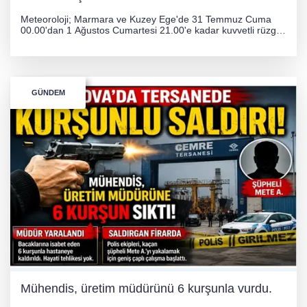
Meteoroloji; Marmara ve Kuzey Ege'de 31 Temmuz Cuma
00.00'dan 1 Ağustos Cumartesi 21.00'e kadar kuvvetli rüzgar
ve fırtına bekliyor. İstanbul, Yalova, Kocaeli ve Trakya'da
ulaşımda aksamalar ve olumsuzluklara karşı vatandaşlar
uyarıldı.
GÜNDEM
Mühendis, üretim müdürünü 6 kurşunla vurdu.