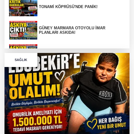
TONAMİ KÖPRÜSÜ'NDE PANİK!
GÜNEY MARMARA OTOYOLU İMAR
PLANLARI ASKIDA!
GÜNEY MARMARA OTOYOLU İMAR
PLANLARI ASKIDA!
SAĞLIK
256 PARÇA ESER ELE GEÇİRİLDİ
Görüntüler yapay zekamı ?
Otomobil Hurdaya Döndü