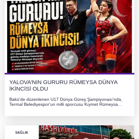
YALOVA'NIN GURURU RÜMEYSA DÜNYA
İKİNCİSİ OLDU
Bakü'de düzenlenen U17 Dünya Güreş Şampiyonası'nda,
Termal Belediyespor'un milli sporcusu Kıymet Rümeysa
Tezcan, 69 kilogram kategorisinde dünya ikincisi olarak
gümüş madalya kazandı.
SAĞLIK