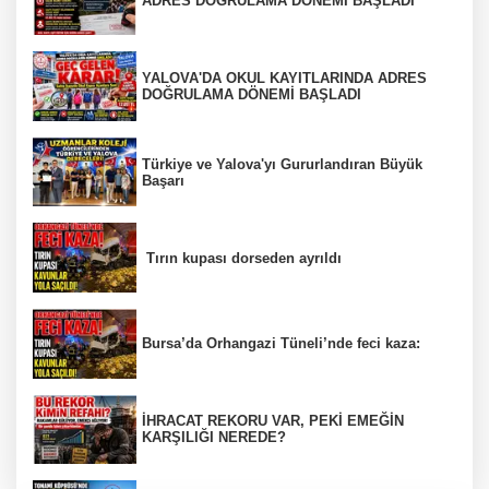
ADRES DOĞRULAMA DÖNEMİ BAŞLADI
YALOVA'DA OKUL KAYITLARINDA ADRES
DOĞRULAMA DÖNEMİ BAŞLADI
Türkiye ve Yalova'yı Gururlandıran Büyük
Başarı
Tırın kupası dorseden ayrıldı
Bursa’da Orhangazi Tüneli’nde feci kaza:
İHRACAT REKORU VAR, PEKİ EMEĞİN
KARŞILIĞI NEREDE?