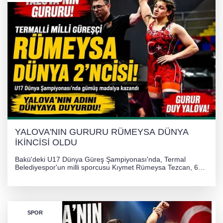
YALOVA'NIN GURURU RÜMEYSA DÜNYA
İKİNCİSİ OLDU
Bakü'deki U17 Dünya Güreş Şampiyonası'nda, Termal
Belediyespor'un milli sporcusu Kıymet Rümeysa Tezcan, 69
kilogram kategorisinde dünya ikincisi olarak gümüş madalya
kazandı ve Yalova ile Türkiye'yi gururlandırdı.
SPOR