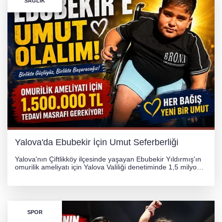
SAĞLIK
Yalova'da Ebubekir İçin Umut Seferberliği
Yalova'nın Çiftlikköy ilçesinde yaşayan Ebubekir Yıldırmış'ın
omurilik ameliyatı için Yalova Valiliği denetiminde 1,5 milyon
TL'lik yardım kampanyası başlatıldı. Hayırseverlerin
desteğiyle tedavi masraflarının karşılanması hedefleniyor.
SPOR