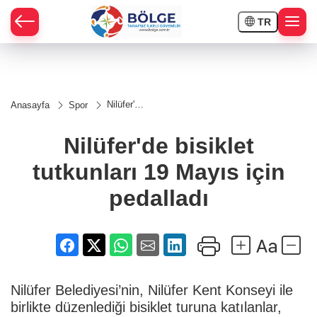
TR
HÇE
Nilüfer'de
Anasayfa
Spor
bisiklet
RAY
tutkunları
19 Mayıs
Nilüfer'de bisiklet
için
SPOR
pedalladı
tutkunları 19 Mayıs için
OR
pedalladı
Nilüfer Belediyesi’nin, Nilüfer Kent Konseyi ile
birlikte düzenlediği bisiklet turuna katılanlar,