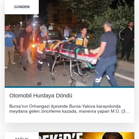
GÜNDEM
Otomobil Hurdaya Döndü
Bursa'nın Orhangazi ilçesinde Bursa-Yalova karayolunda
meydana gelen zincirleme kazada, manevra yapan M.Ü. (35)
yönetimindeki 06 GS 328 plakalı otomobil ağaca çarparak
hurdaya döndü. Hafif yaralanan sürücü, Orhangazi Devlet
Hastanesi'ne kaldırıldı.