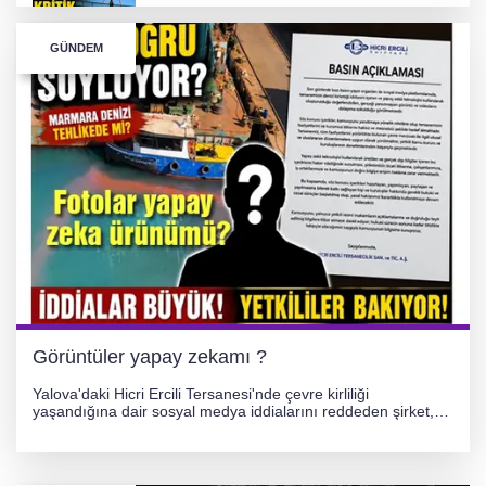
TONAMİ KÖPRÜSÜ'NDE PANİK!
GÜNDEM
GÜNEY MARMARA OTOYOLU İMAR
PLANLARI ASKIDA!
GÜNEY MARMARA OTOYOLU İMAR
PLANLARI ASKIDA!
256 PARÇA ESER ELE GEÇİRİLDİ
Görüntüler yapay zekamı ?
Yalova'daki Hicri Ercili Tersanesi'nde çevre kirliliği
yaşandığına dair sosyal medya iddialarını reddeden şirket,
görüntülerin yapay zekayla oluşturulduğunu savundu. Olayla
ilgili hukuki süreç başlatılırken gözler resmi incelemelere
çevrildi.