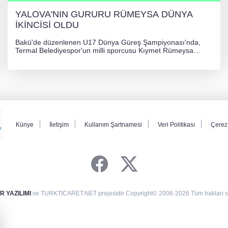
YALOVA'NIN GURURU RÜMEYSA DÜNYA
İKİNCİSİ OLDU
Bakü'de düzenlenen U17 Dünya Güreş Şampiyonası'nda,
Termal Belediyespor'un milli sporcusu Kıymet Rümeysa
Tezcan, 69 kilogram kategorisinde dünya ikincisi olarak
gümüş madalya kazandı.
Künye
İletişim
Kullanım Şartnamesi
Veri Politikası
Çerez 
 YAZILIMI
ve TURKTICARET.NET projesidir Copyright© 2006-2026 Tüm hakları sak