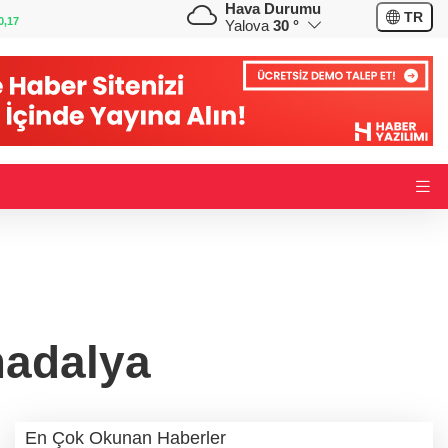
Hava Durumu
GBP
CHF
TR
0,09
64,2041
%0,06
58,8601
%0,51
Yalova
30 °
madalya
En Çok Okunan Haberler