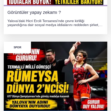
Görüntüler yapay zekamı ?
Yalova'daki Hicri Ercili Tersanesi'nde çevre kirliliği
yaşandığına dair sosyal medya iddialarını reddeden şirket,
görüntülerin yapay zekayla oluşturulduğunu savundu. Olayla
ilgili hukuki süreç başlatılırken gözler resmi incelemelere
çevrildi.
SPOR