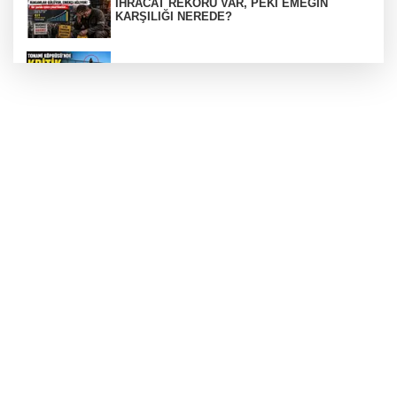
İHRACAT REKORU VAR, PEKİ EMEĞİN
KARŞILIĞI NEREDE?
TONAMİ KÖPRÜSÜ'NDE PANİK!
GÜNEY MARMARA OTOYOLU İMAR
PLANLARI ASKIDA!
GÜNEY MARMARA OTOYOLU İMAR
PLANLARI ASKIDA!
256 PARÇA ESER ELE GEÇİRİLDİ