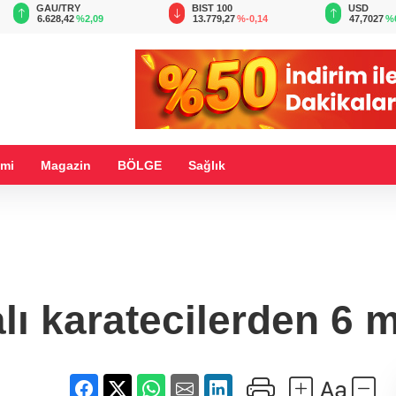
BIST 100
USD
EUR
13.779,27
%-0,14
47,7027
%0,17
55,0560
%
mi
Magazin
BÖLGE
Sağlık
lı karatecilerden 6 