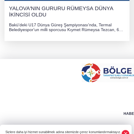
YALOVA'NIN GURURU RÜMEYSA DÜNYA
İKİNCİSİ OLDU
Bakü'deki U17 Dünya Güreş Şampiyonası'nda, Termal
Belediyespor'un milli sporcusu Kıymet Rümeysa Tezcan, 69
kilogram kategorisinde dünya ikincisi olarak gümüş madalya
kazandı ve Yalova ile Türkiye'yi gururlandırdı.
HABER
Sizlere daha iyi hizmet sunabilmek adına sitemizde çerez konumlandırmaktayız.