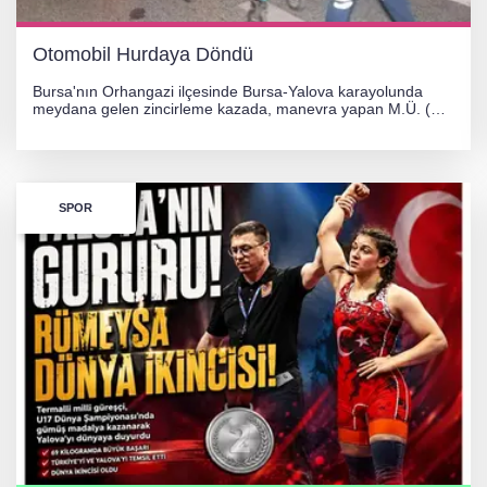
Otomobil Hurdaya Döndü
Bursa'nın Orhangazi ilçesinde Bursa-Yalova karayolunda
meydana gelen zincirleme kazada, manevra yapan M.Ü. (35)
yönetimindeki 06 GS 328 plakalı otomobil ağaca çarparak
hurdaya döndü. Hafif yaralanan sürücü, Orhangazi Devlet
Hastanesi'ne kaldırıldı.
SPOR