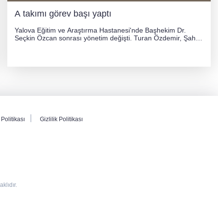
A takımı görev başı yaptı
Yalova Eğitim ve Araştırma Hastanesi'nde Başhekim Dr.
Seçkin Özcan sonrası yönetim değişti. Turan Özdemir, Şahin
Bozkurt, Özlem Kotbaş ve Mustafa Aka yeni idari görevlerine
atanarak sağlık hizmetlerini etkinleştirme sürecini başlattı.
Politikası
Gizlilik Politikası
lıdır.