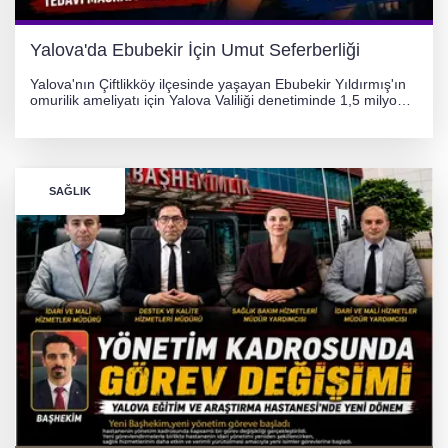
Yalova'da Ebubekir İçin Umut Seferberliği
Yalova'nın Çiftlikköy ilçesinde yaşayan Ebubekir Yıldırmış'ın
omurilik ameliyatı için Yalova Valiliği denetiminde 1,5 milyon
TL'lik yardım kampanyası başlatıldı. Hayırseverlerin
desteğiyle tedavi masraflarının karşılanması hedefleniyor.
SAĞLIK