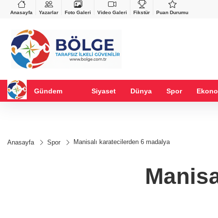
VND
GAU/TRY
%-0,22
0,0018
%0,30
6.628,42
%2,09
Anasayfa
Yazarlar
Foto Galeri
Video Galeri
Fikstür
Puan Durumu
Gündem
Siyaset
Dünya
Spor
Ekono
Manisalı karatecilerden 6 madalya
Anasayfa
Spor
Manisa