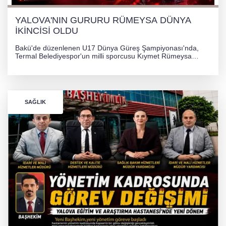
YALOVA'NIN GURURU RÜMEYSA DÜNYA
İKİNCİSİ OLDU
Bakü'de düzenlenen U17 Dünya Güreş Şampiyonası'nda,
Termal Belediyespor'un milli sporcusu Kıymet Rümeysa
Tezcan, 69 kilogram kategorisinde dünya ikincisi olarak
gümüş madalya kazandı.
SAĞLIK