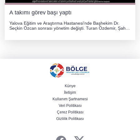
A takımı görev başı yaptı
Yalova Eğitim ve Araştırma Hastanesi'nde Başhekim Dr.
Seçkin Özcan sonrası yönetim değişti. Turan Özdemir, Şahin
Bozkurt, Özlem Kotbaş ve Mustafa Aka yeni idari görevlerine
atanarak sağlık hizmetlerini etkinleştirme sürecini başlattı.
Künye
İletişim
Kullanım Şartnamesi
Veri Politikası
Çerez Politikası
Gizlilik Politikası