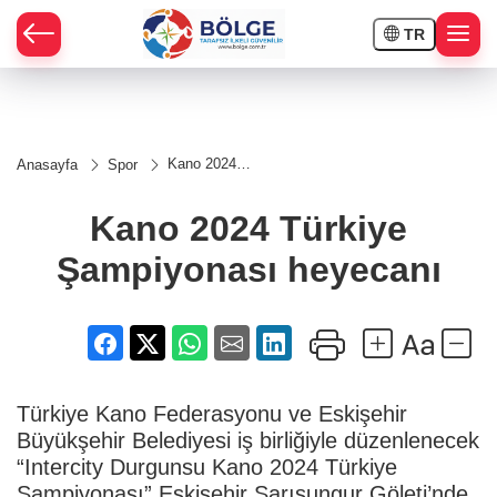
TR
HÇE
Kano 2024
Anasayfa
Spor
Türkiye
RAY
Şampiyonası
heyecanı
Kano 2024 Türkiye
SPOR
Şampiyonası heyecanı
OR
Türkiye Kano Federasyonu ve Eskişehir
Büyükşehir Belediyesi iş birliğiyle düzenlenecek
“Intercity Durgunsu Kano 2024 Türkiye
Şampiyonası” Eskişehir Sarısungur Göleti’nde