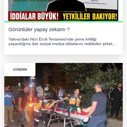
256 PARÇA ESER ELE GEÇİRİLDİ
Görüntüler yapay zekamı ?
Yalova'daki Hicri Ercili Tersanesi'nde çevre kirliliği
yaşandığına dair sosyal medya iddialarını reddeden şirket,
görüntülerin yapay zekayla oluşturulduğunu savundu. Olayla
ilgili hukuki süreç başlatılırken gözler resmi incelemelere
çevrildi.
GÜNDEM