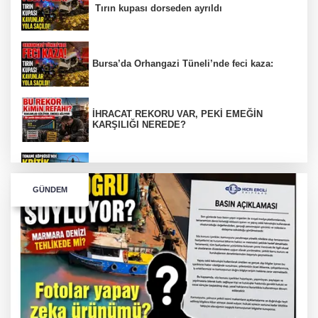
Tırın kupası dorseden ayrıldı
Bursa’da Orhangazi Tüneli’nde feci kaza:
İHRACAT REKORU VAR, PEKİ EMEĞİN
KARŞILIĞI NEREDE?
TONAMİ KÖPRÜSÜ'NDE PANİK!
GÜNDEM
GÜNEY MARMARA OTOYOLU İMAR
PLANLARI ASKIDA!
GÜNEY MARMARA OTOYOLU İMAR
PLANLARI ASKIDA!