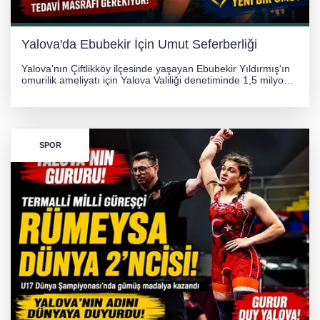
Yalova'da Ebubekir İçin Umut Seferberliği
Yalova'nın Çiftlikköy ilçesinde yaşayan Ebubekir Yıldırmış'ın
omurilik ameliyatı için Yalova Valiliği denetiminde 1,5 milyon
TL'lik yardım kampanyası başlatıldı. Hayırseverlerin
desteğiyle tedavi masraflarının karşılanması hedefleniyor.
SPOR