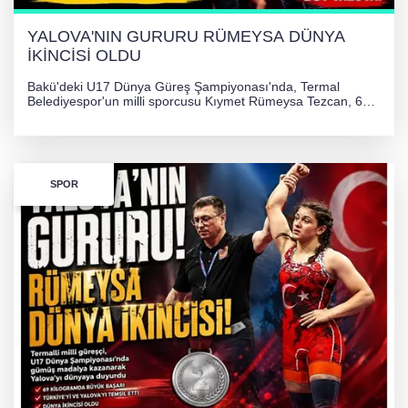
YALOVA'NIN GURURU RÜMEYSA DÜNYA
İKİNCİSİ OLDU
Bakü'deki U17 Dünya Güreş Şampiyonası'nda, Termal
Belediyespor'un milli sporcusu Kıymet Rümeysa Tezcan, 69
kilogram kategorisinde dünya ikincisi olarak gümüş madalya
kazandı ve Yalova ile Türkiye'yi gururlandırdı.
SPOR