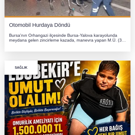
Otomobil Hurdaya Döndü
Bursa'nın Orhangazi ilçesinde Bursa-Yalova karayolunda
meydana gelen zincirleme kazada, manevra yapan M.Ü. (35)
yönetimindeki 06 GS 328 plakalı otomobil ağaca çarparak
hurdaya döndü. Hafif yaralanan sürücü, Orhangazi Devlet
Hastanesi'ne kaldırıldı.
SAĞLIK