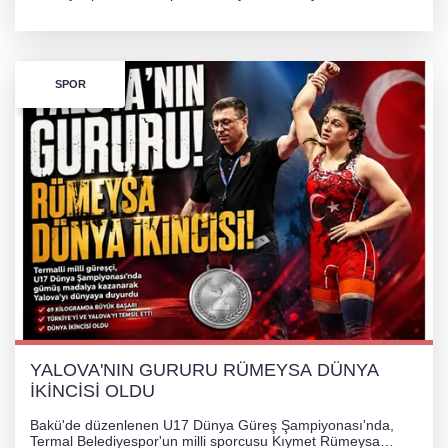
kilogram kategorisinde dünya ikincisi olarak gümüş madalya
kazandı ve Yalova ile Türkiye'yi gururlandırdı.
SPOR
YALOVA'NIN GURURU RÜMEYSA DÜNYA
İKİNCİSİ OLDU
Bakü'de düzenlenen U17 Dünya Güreş Şampiyonası'nda,
Termal Belediyespor'un milli sporcusu Kıymet Rümeysa