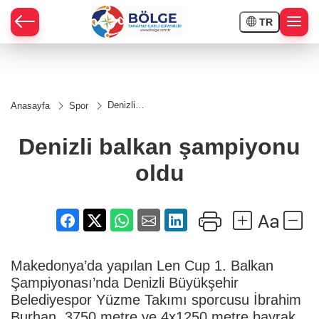
TR
HÇE
Denizli
Anasayfa
Spor
balkan
RAY
şampiyonu
oldu
Denizli balkan şampiyonu
SPOR
oldu
OR
Makedonya’da yapılan Len Cup 1. Balkan
Şampiyonası’nda Denizli Büyükşehir
Belediyespor Yüzme Takımı sporcusu İbrahim
Burhan, 3750 metre ve 4x1250 metre bayrak