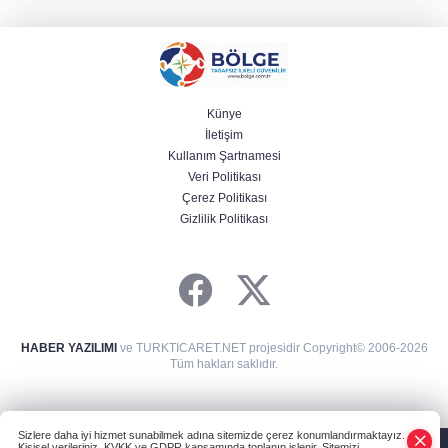
Künye
İletişim
Kullanım Şartnamesi
Veri Politikası
Çerez Politikası
Gizlilik Politikası
HABER YAZILIMI
ve TURKTICARET.NET projesidir Copyright© 2006-2026
Tüm hakları saklıdır.
Sizlere daha iyi hizmet sunabilmek adına sitemizde çerez konumlandırmaktayız.
Kişisel verileriniz, KVKK ve GDPR kapsamında toplanıp işlenir. Sitemizi