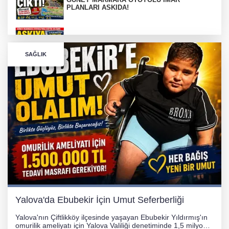
PLANLARI ASKIDA!
GÜNEY MARMARA OTOYOLU İMAR
PLANLARI ASKIDA!
SAĞLIK
256 PARÇA ESER ELE GEÇİRİLDİ
Görüntüler yapay zekamı ?
Otomobil Hurdaya Döndü
Yalova'da Ebubekir İçin Umut Seferberliği
Yalova'nın Çiftlikköy ilçesinde yaşayan Ebubekir Yıldırmış'ın
omurilik ameliyatı için Yalova Valiliği denetiminde 1,5 milyon