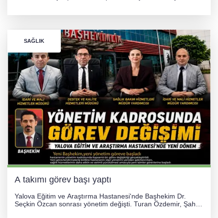
Tezcan, 69 kilogram kategorisinde dünya ikincisi olarak
gümüş madalya kazandı.
SAĞLIK
A takımı görev başı yaptı
Yalova Eğitim ve Araştırma Hastanesi'nde Başhekim Dr.
Seçkin Özcan sonrası yönetim değişti. Turan Özdemir, Şahin
Bozkurt, Özlem Kotbaş ve Mustafa Aka yeni idari görevlerine