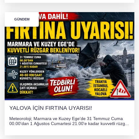
atanarak sağlık hizmetlerini etkinleştirme sürecini başlattı.
GÜNDEM
YALOVA İÇİN FIRTINA UYARISI!
Meteoroloji; Marmara ve Kuzey Ege'de 31 Temmuz Cuma
00.00'dan 1 Ağustos Cumartesi 21.00'e kadar kuvvetli rüzgar
ve fırtına bekliyor. İstanbul, Yalova, Kocaeli ve Trakya'da
ulaşımda aksamalar ve olumsuzluklara karşı vatandaşlar
uyarıldı.