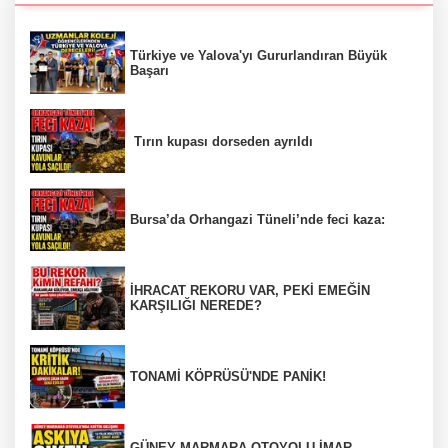
Türkiye ve Yalova'yı Gururlandıran Büyük
Başarı
Tırın kupası dorseden ayrıldı
Bursa’da Orhangazi Tüneli’nde feci kaza:
İHRACAT REKORU VAR, PEKİ EMEĞİN
KARŞILIĞI NEREDE?
TONAMİ KÖPRÜSÜ'NDE PANİK!
GÜNEY MARMARA OTOYOLU İMAR