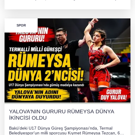
TL'lik yardım kampanyası başlatıldı. Hayırseverlerin
desteğiyle tedavi masraflarının karşılanması hedefleniyor.
SPOR
YALOVA'NIN GURURU RÜMEYSA DÜNYA
İKİNCİSİ OLDU
Bakü'deki U17 Dünya Güreş Şampiyonası'nda, Termal
Belediyespor'un milli sporcusu Kıymet Rümeysa Tezcan, 69