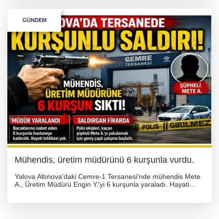
GÜNDEM
Mühendis, üretim müdürünü 6 kurşunla vurdu.
Yalova Altınova'daki Cemre-1 Tersanesi'nde mühendis Mete
A., Üretim Müdürü Engin Y.'yi 6 kurşunla yaraladı. Hayati
tehlikesi bulunmayan Engin Y. hastaneye kaldırılırken, kaçan
şüphelinin yakalanması için geniş çaplı soruşturma başlatıldı.