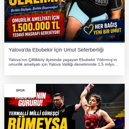
Yalova'da Ebubekir İçin Umut Seferberliği
Yalova'nın Çiftlikköy ilçesinde yaşayan Ebubekir Yıldırmış'ın
omurilik ameliyatı için Yalova Valiliği denetiminde 1,5 milyon
TL'lik yardım kampanyası başlatıldı. Hayırseverlerin
desteğiyle tedavi masraflarının karşılanması hedefleniyor.
SPOR