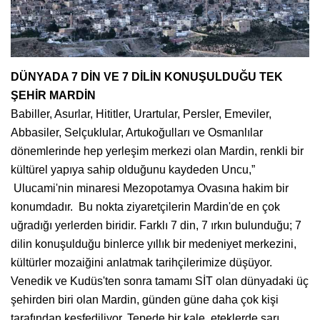
DÜNYADA 7 DİN VE 7 DİLİN KONUŞULDUĞU TEK
ŞEHİR MARDİN
Babiller, Asurlar, Hititler, Urartular, Persler, Emeviler,
Abbasiler, Selçuklular, Artukoğulları ve Osmanlılar
dönemlerinde hep yerleşim merkezi olan Mardin, renkli bir
kültürel yapıya sahip olduğunu kaydeden Uncu,”
Ulucami'nin minaresi Mezopotamya Ovasına hakim bir
konumdadır. Bu nokta ziyaretçilerin Mardin'de en çok
uğradığı yerlerden biridir. Farklı 7 din, 7 ırkın bulunduğu; 7
dilin konuşulduğu binlerce yıllık bir medeniyet merkezini,
kültürler mozaiğini anlatmak tarihçilerimize düşüyor.
Venedik ve Kudüs'ten sonra tamamı SİT olan dünyadaki üç
şehirden biri olan Mardin, günden güne daha çok kişi
tarafından keşfediliyor. Tepede bir kale, eteklerde sarı