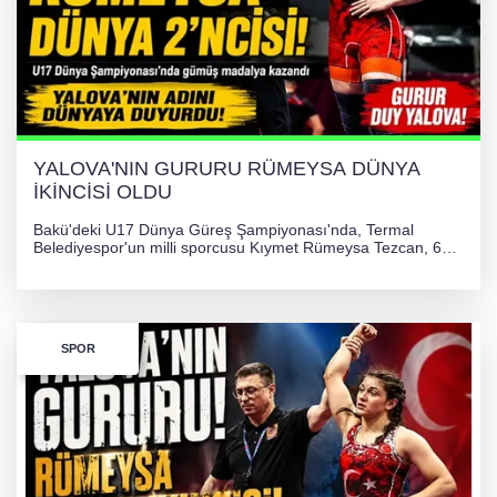
YALOVA'NIN GURURU RÜMEYSA DÜNYA
İKİNCİSİ OLDU
Bakü'deki U17 Dünya Güreş Şampiyonası'nda, Termal
Belediyespor'un milli sporcusu Kıymet Rümeysa Tezcan, 69
kilogram kategorisinde dünya ikincisi olarak gümüş madalya
kazandı ve Yalova ile Türkiye'yi gururlandırdı.
SPOR