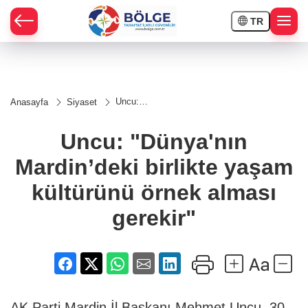
TR
HÇE
Uncu:
Anasayfa
Siyaset
"Dünya'nın
RAY
Mardin’deki
birlikte
Uncu: "Dünya'nın
yaşam
SPOR
kültürünü
Mardin’deki birlikte yaşam
örnek
alması
OR
gerekir"
kültürünü örnek alması
gerekir"
AK Parti Mardin İl Başkanı Mehmet Uncu, 30