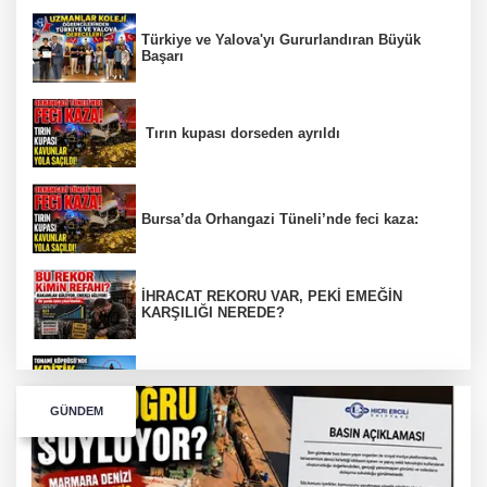
Türkiye ve Yalova'yı Gururlandıran Büyük
Başarı
Tırın kupası dorseden ayrıldı
Bursa’da Orhangazi Tüneli’nde feci kaza:
İHRACAT REKORU VAR, PEKİ EMEĞİN
KARŞILIĞI NEREDE?
TONAMİ KÖPRÜSÜ'NDE PANİK!
GÜNDEM
GÜNEY MARMARA OTOYOLU İMAR
PLANLARI ASKIDA!