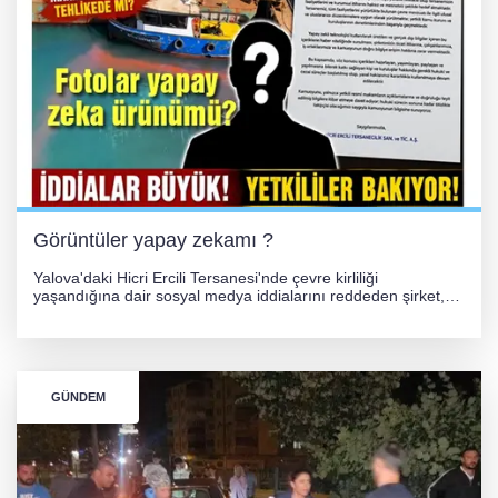
GÜNEY MARMARA OTOYOLU İMAR
PLANLARI ASKIDA!
256 PARÇA ESER ELE GEÇİRİLDİ
Görüntüler yapay zekamı ?
Yalova'daki Hicri Ercili Tersanesi'nde çevre kirliliği
yaşandığına dair sosyal medya iddialarını reddeden şirket,
görüntülerin yapay zekayla oluşturulduğunu savundu. Olayla
ilgili hukuki süreç başlatılırken gözler resmi incelemelere
çevrildi.
GÜNDEM