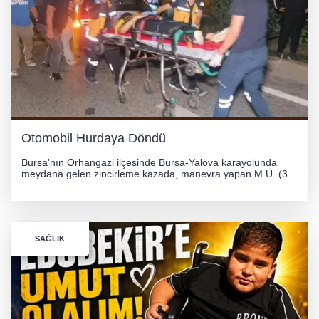
Otomobil Hurdaya Döndü
Bursa'nın Orhangazi ilçesinde Bursa-Yalova karayolunda
meydana gelen zincirleme kazada, manevra yapan M.Ü. (35)
yönetimindeki 06 GS 328 plakalı otomobil ağaca çarparak
hurdaya döndü. Hafif yaralanan sürücü, Orhangazi Devlet
Hastanesi'ne kaldırıldı.
SAĞLIK