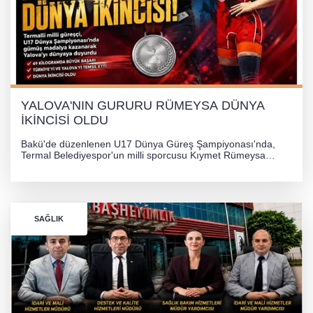
YALOVA'NIN GURURU RÜMEYSA DÜNYA
İKİNCİSİ OLDU
Bakü'de düzenlenen U17 Dünya Güreş Şampiyonası'nda,
Termal Belediyespor'un milli sporcusu Kıymet Rümeysa
Tezcan, 69 kilogram kategorisinde dünya ikincisi olarak
gümüş madalya kazandı.
SAĞLIK