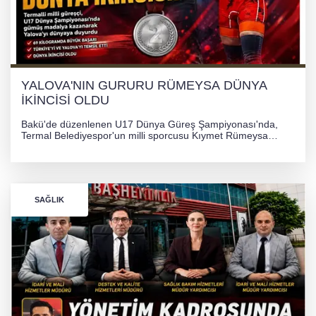
YALOVA'NIN GURURU RÜMEYSA DÜNYA
İKİNCİSİ OLDU
Bakü'de düzenlenen U17 Dünya Güreş Şampiyonası'nda,
Termal Belediyespor'un milli sporcusu Kıymet Rümeysa
Tezcan, 69 kilogram kategorisinde dünya ikincisi olarak
gümüş madalya kazandı.
SAĞLIK