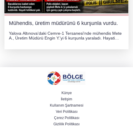
Mühendis, üretim müdürünü 6 kurşunla vurdu.
Yalova Altınova'daki Cemre-1 Tersanesi'nde mühendis Mete
A., Üretim Müdürü Engin Y.'yi 6 kurşunla yaraladı. Hayati
tehlikesi bulunmayan Engin Y. hastaneye kaldırılırken, kaçan
şüphelinin yakalanması için geniş çaplı soruşturma başlatıldı.
Künye
İletişim
Kullanım Şartnamesi
Veri Politikası
Çerez Politikası
Gizlilik Politikası