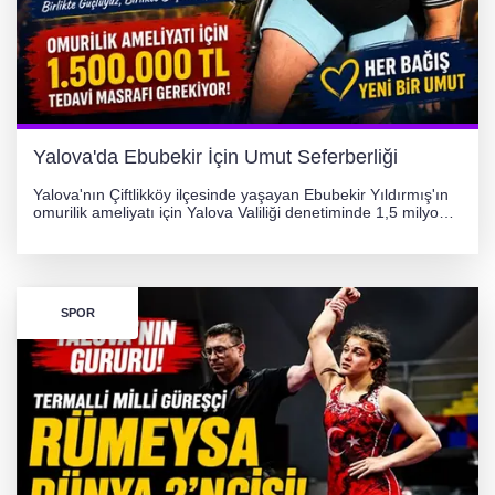
Otomobil Hurdaya Döndü
Yalova'da Ebubekir İçin Umut Seferberliği
Yalova'nın Çiftlikköy ilçesinde yaşayan Ebubekir Yıldırmış'ın
omurilik ameliyatı için Yalova Valiliği denetiminde 1,5 milyon
TL'lik yardım kampanyası başlatıldı. Hayırseverlerin
desteğiyle tedavi masraflarının karşılanması hedefleniyor.
SPOR