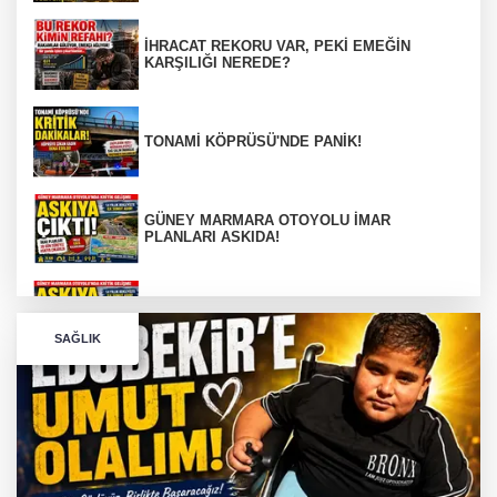
İHRACAT REKORU VAR, PEKİ EMEĞİN
KARŞILIĞI NEREDE?
TONAMİ KÖPRÜSÜ'NDE PANİK!
GÜNEY MARMARA OTOYOLU İMAR
PLANLARI ASKIDA!
GÜNEY MARMARA OTOYOLU İMAR
PLANLARI ASKIDA!
SAĞLIK
256 PARÇA ESER ELE GEÇİRİLDİ
Görüntüler yapay zekamı ?