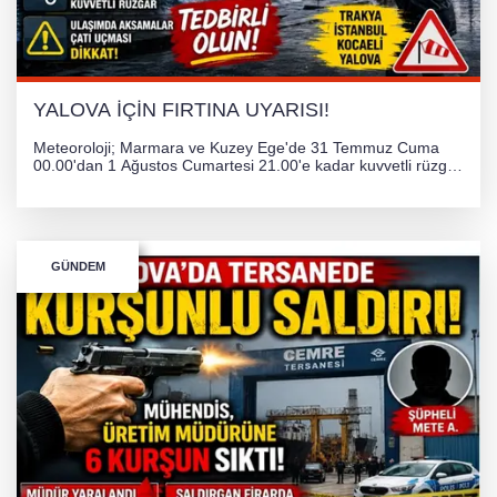
YALOVA İÇİN FIRTINA UYARISI!
Meteoroloji; Marmara ve Kuzey Ege'de 31 Temmuz Cuma
00.00'dan 1 Ağustos Cumartesi 21.00'e kadar kuvvetli rüzgar
ve fırtına bekliyor. İstanbul, Yalova, Kocaeli ve Trakya'da
ulaşımda aksamalar ve olumsuzluklara karşı vatandaşlar
uyarıldı.
GÜNDEM