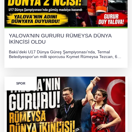
YALOVA'NIN GURURU RÜMEYSA DÜNYA
İKİNCİSİ OLDU
Bakü'deki U17 Dünya Güreş Şampiyonası'nda, Termal
Belediyespor'un milli sporcusu Kıymet Rümeysa Tezcan, 69
kilogram kategorisinde dünya ikincisi olarak gümüş madalya
kazandı ve Yalova ile Türkiye'yi gururlandırdı.
SPOR