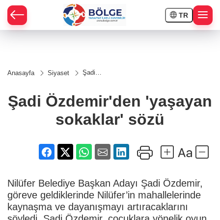
TR
HÇE
Şadi
Anasayfa
Siyaset
Özdemir'den
RAY
'yaşayan
sokaklar'
Şadi Özdemir'den 'yaşayan
sözü
SPOR
sokaklar' sözü
OR
Nilüfer Belediye Başkan Adayı Şadi Özdemir,
göreve geldiklerinde Nilüfer’in mahallelerinde
kaynaşma ve dayanışmayı artıracaklarını
söyledi. Şadi Özdemir, çocuklara yönelik oyun