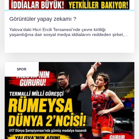
Görüntüler yapay zekamı ?
Yalova'daki Hicri Ercili Tersanesi'nde çevre kirliliği
yaşandığına dair sosyal medya iddialarını reddeden şirket,
görüntülerin yapay zekayla oluşturulduğunu savundu. Olayla
ilgili hukuki süreç başlatılırken gözler resmi incelemelere
çevrildi.
SPOR