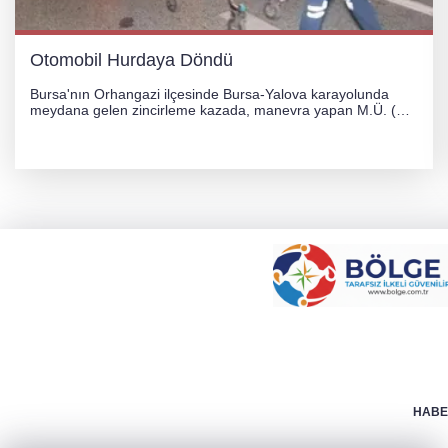
Otomobil Hurdaya Döndü
Bursa'nın Orhangazi ilçesinde Bursa-Yalova karayolunda
meydana gelen zincirleme kazada, manevra yapan M.Ü. (35)
yönetimindeki 06 GS 328 plakalı otomobil ağaca çarparak
hurdaya döndü. Hafif yaralanan sürücü, Orhangazi Devlet
Hastanesi'ne kaldırıldı.
HABER