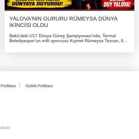
YALOVA'NIN GURURU RÜMEYSA DÜNYA
İKİNCİSİ OLDU
Bakü'deki U17 Dünya Güreş Şampiyonası'nda, Termal
Belediyespor'un milli sporcusu Kıymet Rümeysa Tezcan, 69
kilogram kategorisinde dünya ikincisi olarak gümüş madalya
kazandı ve Yalova ile Türkiye'yi gururlandırdı.
Politikası
Gizlilik Politikası
lıdır.