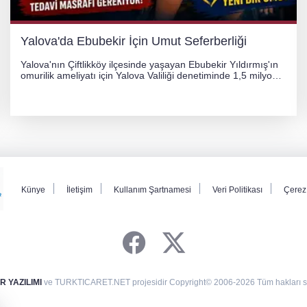
Yalova'da Ebubekir İçin Umut Seferberliği
Yalova'nın Çiftlikköy ilçesinde yaşayan Ebubekir Yıldırmış'ın
omurilik ameliyatı için Yalova Valiliği denetiminde 1,5 milyon
TL'lik yardım kampanyası başlatıldı. Hayırseverlerin
desteğiyle tedavi masraflarının karşılanması hedefleniyor.
Künye
İletişim
Kullanım Şartnamesi
Veri Politikası
Çerez 
 YAZILIMI
ve TURKTICARET.NET projesidir Copyright© 2006-2026 Tüm hakları sak