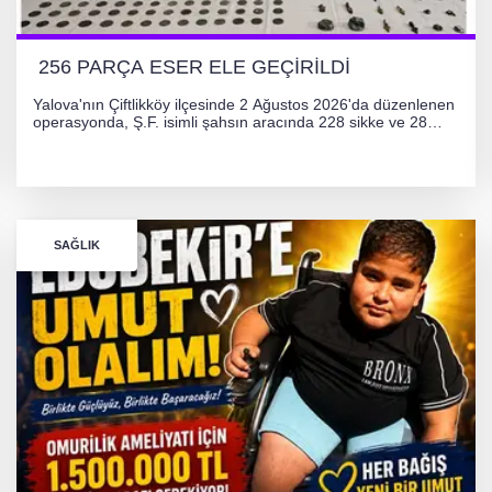
256 PARÇA ESER ELE GEÇİRİLDİ
Yalova'nın Çiftlikköy ilçesinde 2 Ağustos 2026'da düzenlenen
operasyonda, Ş.F. isimli şahsın aracında 228 sikke ve 28
obje olmak üzere toplam 256 tarihi eser ele geçirildi. Şüpheli
hakkında adli işlem başlatıldı.
SAĞLIK