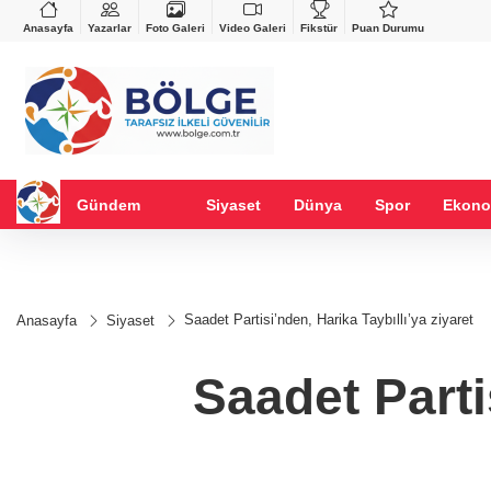
VND
GAU/TRY
%-0,22
0,0018
%0,32
6.660,55
%2,59
Anasayfa
Yazarlar
Foto Galeri
Video Galeri
Fikstür
Puan Durumu
Gündem
Siyaset
Dünya
Spor
Ekono
Saadet Partisi’nden, Harika Taybıllı’ya ziyaret
Anasayfa
Siyaset
Saadet Parti