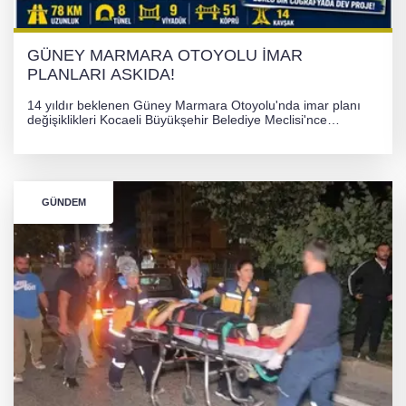
GÜNEY MARMARA OTOYOLU İMAR
PLANLARI ASKIDA!
14 yıldır beklenen Güney Marmara Otoyolu'nda imar planı
değişiklikleri Kocaeli Büyükşehir Belediye Meclisi'nce
onaylanarak 30 gün süreyle askıya çıkarıldı. Projenin Yalova-
Kocaeli arasını rahatlatması ve resmi sürecin devam ettiği
bildirildi.
GÜNDEM