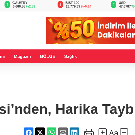
BIST 100
USD
EUR
13.779,39
%-0,14
47,6787
%0,18
55,1254
%
mi
Magazin
BÖLGE
Sağlık
si’nden, Harika Taybıl