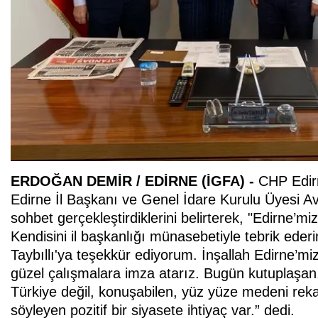
ERDOĞAN DEMİR / EDİRNE (İGFA
) -
CHP Edirn
Edirne İl Başkanı ve Genel İdare Kurulu Üyesi Av.
sohbet gerçekleştirdiklerini belirterek, "Edirne’mizl
Kendisini il başkanlığı münasebetiyle tebrik ede
Taybıllı'ya teşekkür ediyorum. İnşallah Edirne’mizin
güzel çalışmalara imza atarız. Bugün kutuplaşan,
Türkiye değil, konuşabilen, yüz yüze medeni rekab
söyleyen pozitif bir siyasete ihtiyaç var.” dedi.