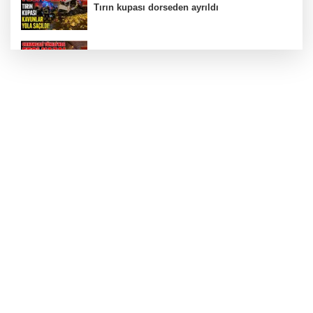
Tırın kupası dorseden ayrıldı
Bursa’da Orhangazi Tüneli’nde feci kaza:
İHRACAT REKORU VAR, PEKİ EMEĞİN
KARŞILIĞI NEREDE?
TONAMİ KÖPRÜSÜ'NDE PANİK!
GÜNEY MARMARA OTOYOLU İMAR
PLANLARI ASKIDA!