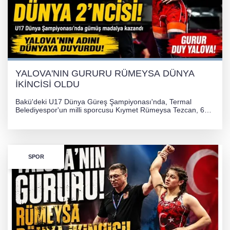
YALOVA'NIN GURURU RÜMEYSA DÜNYA
İKİNCİSİ OLDU
Bakü'deki U17 Dünya Güreş Şampiyonası'nda, Termal
Belediyespor'un milli sporcusu Kıymet Rümeysa Tezcan, 69
kilogram kategorisinde dünya ikincisi olarak gümüş madalya
kazandı ve Yalova ile Türkiye'yi gururlandırdı.
SPOR