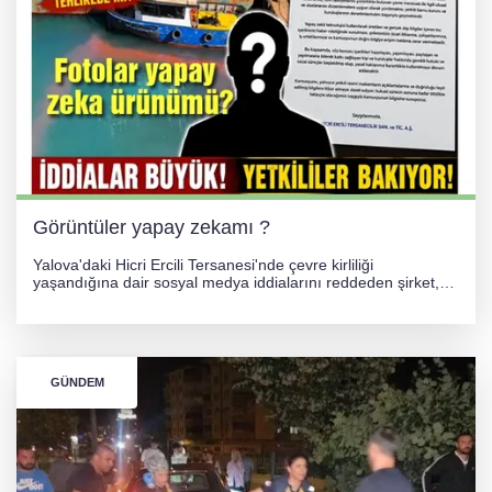
GÜNEY MARMARA OTOYOLU İMAR
PLANLARI ASKIDA!
256 PARÇA ESER ELE GEÇİRİLDİ
Görüntüler yapay zekamı ?
Yalova'daki Hicri Ercili Tersanesi'nde çevre kirliliği
yaşandığına dair sosyal medya iddialarını reddeden şirket,
görüntülerin yapay zekayla oluşturulduğunu savundu. Olayla
ilgili hukuki süreç başlatılırken gözler resmi incelemelere
çevrildi.
GÜNDEM