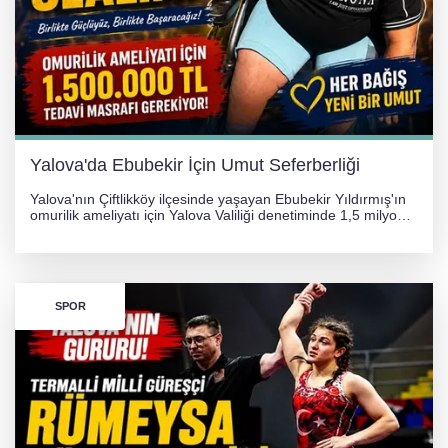
Yalova'da Ebubekir İçin Umut Seferberliği
Yalova'nın Çiftlikköy ilçesinde yaşayan Ebubekir Yıldırmış'ın
omurilik ameliyatı için Yalova Valiliği denetiminde 1,5 milyon
TL'lik yardım kampanyası başlatıldı. Hayırseverlerin
desteğiyle tedavi masraflarının karşılanması hedefleniyor.
SPOR