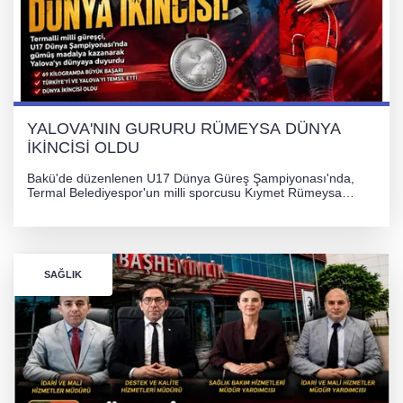
YALOVA'NIN GURURU RÜMEYSA DÜNYA
İKİNCİSİ OLDU
Bakü'de düzenlenen U17 Dünya Güreş Şampiyonası'nda,
Termal Belediyespor'un milli sporcusu Kıymet Rümeysa
Tezcan, 69 kilogram kategorisinde dünya ikincisi olarak
gümüş madalya kazandı.
SAĞLIK