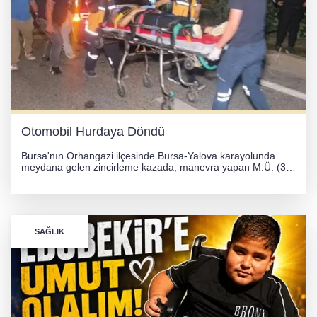
Otomobil Hurdaya Döndü
Bursa'nın Orhangazi ilçesinde Bursa-Yalova karayolunda
meydana gelen zincirleme kazada, manevra yapan M.Ü. (35)
yönetimindeki 06 GS 328 plakalı otomobil ağaca çarparak
hurdaya döndü. Hafif yaralanan sürücü, Orhangazi Devlet
Hastanesi'ne kaldırıldı.
SAĞLIK