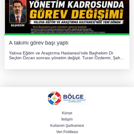
A takımı görev başı yaptı
Yalova Eğitim ve Araştırma Hastanesi'nde Başhekim Dr.
Seçkin Özcan sonrası yönetim değişti. Turan Özdemir, Şahin
Bozkurt, Özlem Kotbaş ve Mustafa Aka yeni idari görevlerine
atanarak sağlık hizmetlerini etkinleştirme sürecini başlattı.
Künye
İletişim
Kullanım Şartnamesi
Veri Politikası