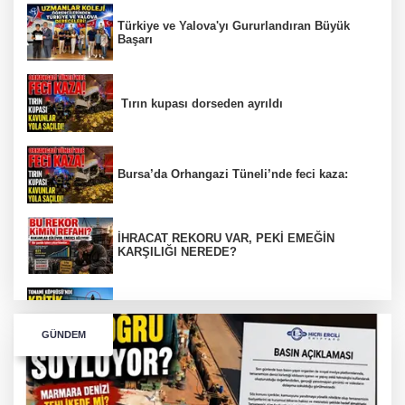
Türkiye ve Yalova'yı Gururlandıran Büyük
Başarı
Tırın kupası dorseden ayrıldı
Bursa’da Orhangazi Tüneli’nde feci kaza:
İHRACAT REKORU VAR, PEKİ EMEĞİN
KARŞILIĞI NEREDE?
TONAMİ KÖPRÜSÜ'NDE PANİK!
GÜNDEM
GÜNEY MARMARA OTOYOLU İMAR
PLANLARI ASKIDA!