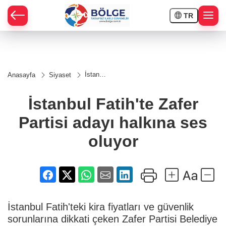
TR
HÇE
İstanbul
Anasayfa
Siyaset
Fatih'te
RAY
Zafer
Partisi
İstanbul Fatih'te Zafer
adayı
SPOR
halkına
Partisi adayı halkına ses
ses
oluyor
OR
oluyor
İstanbul Fatih'teki kira fiyatları ve güvenlik
sorunlarına dikkati çeken Zafer Partisi Belediye