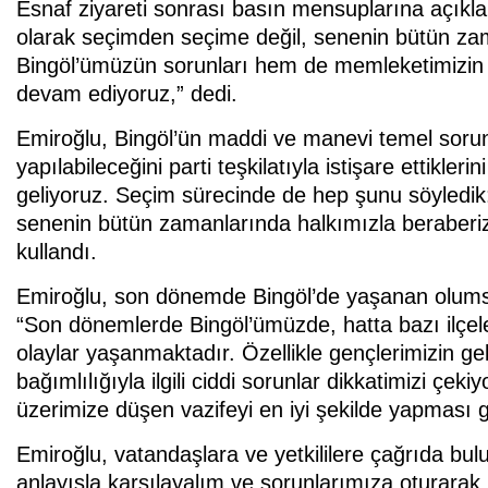
Esnaf ziyareti sonrası basın mensuplarına açık
olarak seçimden seçime değil, senenin bütün za
Bingöl’ümüzün sorunları hem de memleketimizin g
devam ediyoruz,” dedi.
Emiroğlu, Bingöl’ün maddi ve manevi temel sorunla
yapılabileceğini parti teşkilatıyla istişare ettikleri
geliyoruz. Seçim sürecinde de hep şunu söyledi
senenin bütün zamanlarında halkımızla beraberiz
kullandı.
Emiroğlu, son dönemde Bingöl’de yaşanan olumsuz
“Son dönemlerde Bingöl’ümüzde, hatta bazı ilçel
olaylar yaşanmaktadır. Özellikle gençlerimizin g
bağımlılığıyla ilgili ciddi sorunlar dikkatimizi çe
üzerimize düşen vazifeyi en iyi şekilde yapması g
Emiroğlu, vatandaşlara ve yetkililere çağrıda bulu
anlayışla karşılayalım ve sorunlarımıza oturara