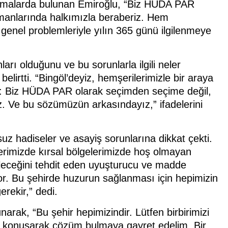
lamalarda bulunan Emiroğlu, “Biz HÜDA PAR
manlarında halkımızla beraberiz. Hem
enel problemleriyle yılın 365 günü ilgilenmeye
rı olduğunu ve bu sorunlarla ilgili neler
ni belirtti. “Bingöl’deyiz, hemşerilerimizle bir araya
k: Biz HÜDA PAR olarak seçimden seçime değil,
. Ve bu sözümüzün arkasındayız,” ifadelerini
 hadiseler ve asayiş sorunlarına dikkat çekti.
erimizde kırsal bölgelerimizde hoş olmayan
eleceğini tehdit eden uyuşturucu ve madde
kiyor. Bu şehirde huzurun sağlanması için hepimizin
erekir,” dedi.
narak, “Bu şehir hepimizindir. Lütfen birbirimizi
k, konuşarak çözüm bulmaya gayret edelim. Bir