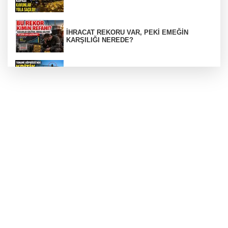
İHRACAT REKORU VAR, PEKİ EMEĞİN
KARŞILIĞI NEREDE?
TONAMİ KÖPRÜSÜ'NDE PANİK!
GÜNEY MARMARA OTOYOLU İMAR
PLANLARI ASKIDA!
GÜNEY MARMARA OTOYOLU İMAR
PLANLARI ASKIDA!
256 PARÇA ESER ELE GEÇİRİLDİ