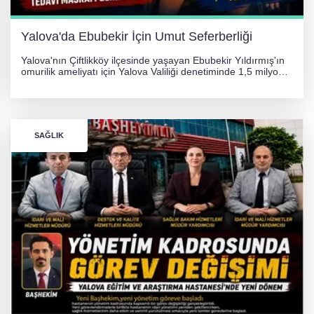
Yalova'da Ebubekir İçin Umut Seferberliği
Yalova'nın Çiftlikköy ilçesinde yaşayan Ebubekir Yıldırmış'ın
omurilik ameliyatı için Yalova Valiliği denetiminde 1,5 milyon
TL'lik yardım kampanyası başlatıldı. Hayırseverlerin
desteğiyle tedavi masraflarının karşılanması hedefleniyor.
SAĞLIK