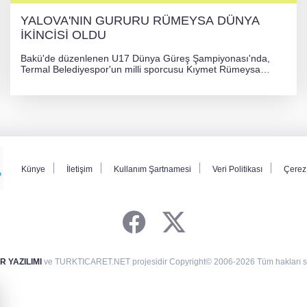
YALOVA'NIN GURURU RÜMEYSA DÜNYA
İKİNCİSİ OLDU
Bakü'de düzenlenen U17 Dünya Güreş Şampiyonası'nda,
Termal Belediyespor'un milli sporcusu Kıymet Rümeysa
Tezcan, 69 kilogram kategorisinde dünya ikincisi olarak
gümüş madalya kazandı.
Künye
İletişim
Kullanım Şartnamesi
Veri Politikası
Çerez 
 YAZILIMI
ve TURKTICARET.NET projesidir Copyright© 2006-2026 Tüm hakları sak