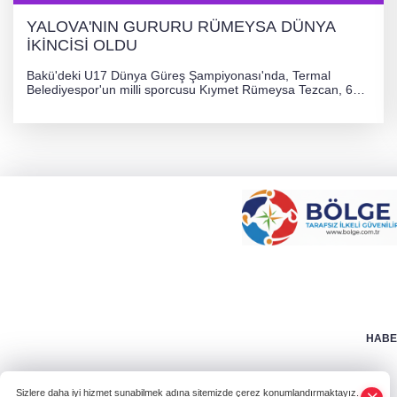
YALOVA'NIN GURURU RÜMEYSA DÜNYA
İKİNCİSİ OLDU
Bakü'deki U17 Dünya Güreş Şampiyonası'nda, Termal
Belediyespor'un milli sporcusu Kıymet Rümeysa Tezcan, 69
kilogram kategorisinde dünya ikincisi olarak gümüş madalya
kazandı ve Yalova ile Türkiye'yi gururlandırdı.
HABER
Sizlere daha iyi hizmet sunabilmek adına sitemizde çerez konumlandırmaktayız.