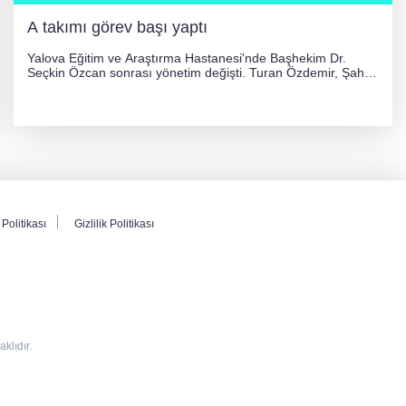
A takımı görev başı yaptı
Yalova Eğitim ve Araştırma Hastanesi'nde Başhekim Dr.
Seçkin Özcan sonrası yönetim değişti. Turan Özdemir, Şahin
Bozkurt, Özlem Kotbaş ve Mustafa Aka yeni idari görevlerine
atanarak sağlık hizmetlerini etkinleştirme sürecini başlattı.
Politikası
Gizlilik Politikası
lıdır.