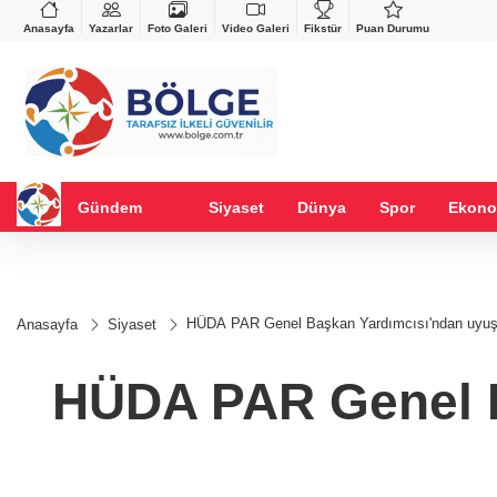
VND
GAU/TRY
%-0,22
0,0018
%0,19
6.621,74
%1,99
Anasayfa
Yazarlar
Foto Galeri
Video Galeri
Fikstür
Puan Durumu
Gündem
Siyaset
Dünya
Spor
Ekono
HÜDA PAR Genel Başkan Yardımcısı'ndan uyuş
Anasayfa
Siyaset
HÜDA PAR Genel B