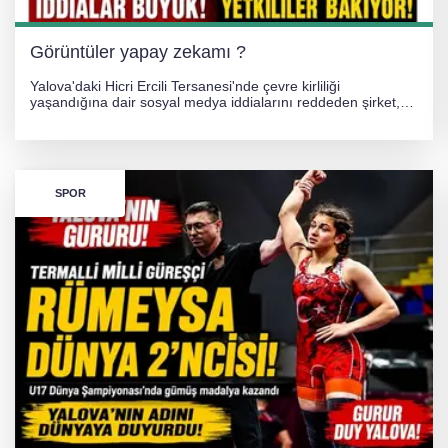
Görüntüler yapay zekamı ?
Yalova'daki Hicri Ercili Tersanesi'nde çevre kirliliği
yaşandığına dair sosyal medya iddialarını reddeden şirket,
görüntülerin yapay zekayla oluşturulduğunu savundu. Olayla
ilgili hukuki süreç başlatılırken gözler resmi incelemelere
çevrildi.
SPOR