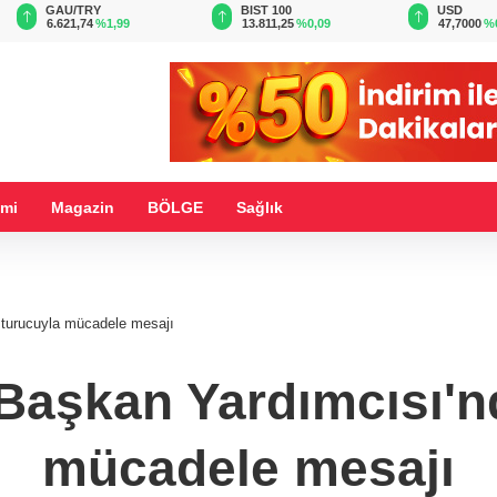
BIST 100
USD
EUR
13.811,25
%0,09
47,7000
%0,17
55,0256
%
mi
Magazin
BÖLGE
Sağlık
turucuyla mücadele mesajı
aşkan Yardımcısı'n
mücadele mesajı