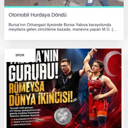
Otomobil Hurdaya Döndü
Bursa'nın Orhangazi ilçesinde Bursa-Yalova karayolunda
meydana gelen zincirleme kazada, manevra yapan M.Ü. (35)
yönetimindeki 06 GS 328 plakalı otomobil ağaca çarparak
hurdaya döndü. Hafif yaralanan sürücü, Orhangazi Devlet
Hastanesi'ne kaldırıldı.
SPOR