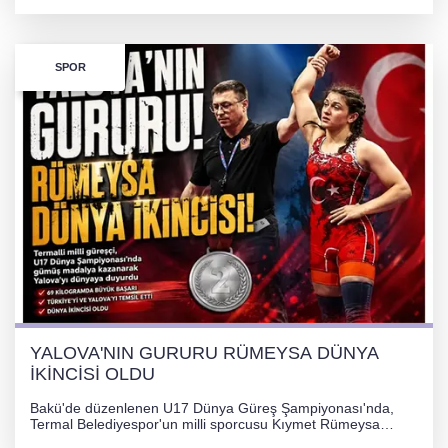
kazandı ve Yalova ile Türkiye'yi gururlandırdı.
SPOR
YALOVA'NIN GURURU RÜMEYSA DÜNYA
İKİNCİSİ OLDU
Bakü'de düzenlenen U17 Dünya Güreş Şampiyonası'nda,
Termal Belediyespor'un milli sporcusu Kıymet Rümeysa
Tezcan, 69 kilogram kategorisinde dünya ikincisi olarak