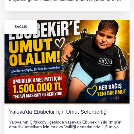
yönetimindeki 06 GS 328 plakalı otomobil ağaca çarparak
hurdaya döndü. Hafif yaralanan sürücü, Orhangazi Devlet
Hastanesi'ne kaldırıldı.
SAĞLIK
Yalova'da Ebubekir İçin Umut Seferberliği
Yalova'nın Çiftlikköy ilçesinde yaşayan Ebubekir Yıldırmış'ın
omurilik ameliyatı için Yalova Valiliği denetiminde 1,5 milyon
TL'lik yardım kampanyası başlatıldı. Hayırseverlerin