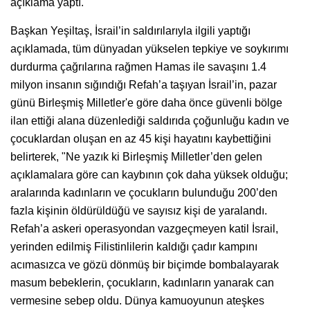
açıklama yaptı.
Başkan Yeşiltaş, İsrail’in saldırılarıyla ilgili yaptığı
açıklamada, tüm dünyadan yükselen tepkiye ve soykırımı
durdurma çağrılarına rağmen Hamas ile savaşını 1.4
milyon insanın sığındığı Refah’a taşıyan İsrail’in, pazar
günü Birleşmiş Milletler'e göre daha önce güvenli bölge
ilan ettiği alana düzenlediği saldırıda çoğunluğu kadın ve
çocuklardan oluşan en az 45 kişi hayatını kaybettiğini
belirterek, "Ne yazık ki Birleşmiş Milletler’den gelen
açıklamalara göre can kaybının çok daha yüksek olduğu;
aralarında kadınların ve çocukların bulunduğu 200’den
fazla kişinin öldürüldüğü ve sayısız kişi de yaralandı.
Refah’a askeri operasyondan vazgeçmeyen katil İsrail,
yerinden edilmiş Filistinlilerin kaldığı çadır kampını
acımasızca ve gözü dönmüş bir biçimde bombalayarak
masum bebeklerin, çocukların, kadınların yanarak can
vermesine sebep oldu. Dünya kamuoyunun ateşkes