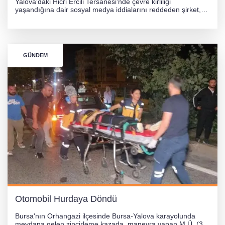
Yalova'daki Hicri Ercili Tersanesi'nde çevre kirliliği
yaşandığına dair sosyal medya iddialarını reddeden şirket,
görüntülerin yapay zekayla oluşturulduğunu savundu. Olayla
ilgili hukuki süreç başlatılırken gözler resmi incelemelere
çevrildi.
GÜNDEM
Otomobil Hurdaya Döndü
Bursa'nın Orhangazi ilçesinde Bursa-Yalova karayolunda
meydana gelen zincirleme kazada, manevra yapan M.Ü. (35)