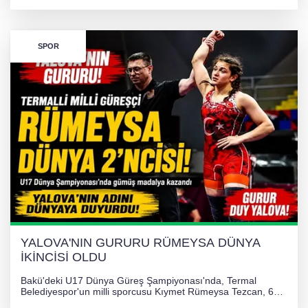
desteğiyle tedavi masraflarının karşılanması hedefleniyor.
SPOR
YALOVA'NIN GURURU RÜMEYSA DÜNYA
İKİNCİSİ OLDU
Bakü'deki U17 Dünya Güreş Şampiyonası'nda, Termal
Belediyespor'un milli sporcusu Kıymet Rümeysa Tezcan, 69
kilogram kategorisinde dünya ikincisi olarak gümüş madalya