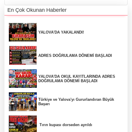
En Çok Okunan Haberler
YALOVA'DA YAKALANDI!
ADRES DOĞRULAMA DÖNEMİ BAŞLADI
YALOVA'DA OKUL KAYITLARINDA ADRES
DOĞRULAMA DÖNEMİ BAŞLADI
Türkiye ve Yalova'yı Gururlandıran Büyük
Başarı
Tırın kupası dorseden ayrıldı