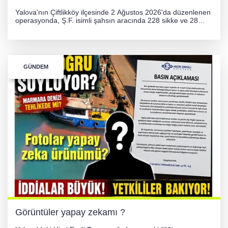
Yalova'nın Çiftlikköy ilçesinde 2 Ağustos 2026'da düzenlenen
operasyonda, Ş.F. isimli şahsın aracında 228 sikke ve 28
obje olmak üzere toplam 256 tarihi eser ele geçirildi. Şüpheli
hakkında adli işlem başlatıldı.
GÜNDEM
Görüntüler yapay zekamı ?