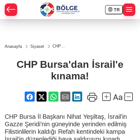
TR
HÇE
CHP
Anasayfa
Siyaset
Bursa'dan
RAY
İsrail'e
kınama!
CHP Bursa'dan İsrail'e
SPOR
kınama!
OR
CHP Bursa İl Başkanı Nihat Yeşiltaş, İsrail’in
Gazze Şeridi’nin güneyinde yerinden edilmiş
Filistinlilerin kaldığı Refah kentindeki kampa
İsrail’in düzenlediği hava saldırısını kınadı.