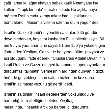
çağrılarına kulağını tıkayan bebek katili Netanyahu ise
katliamı “trajik bir hata” olarak niteledi. Bu açıklamaya
rağmen Refah çadır kampı tekrar İsrail uçaklarınca
bombalandı. Masum sivillerin üzerine ölüm yağdı" dedi.
İsrail’in Gazze Şeridi’ne yönelik saldırıları 235 gündür
devam ederken, hayatını kaybeden Filistinlilerin sayısı 36
bin 96’ya, yaralananların sayısı 81 bin 136’ya yükseldiğini
ifade eden Yeşiltaş, Gazze’de her yerde ölüm, gözyaşı ve
acı olduğunu ifade ederek, "Uluslararası Adalet Divanı'nın
İsrail Refah ve Gazze'nin geri kalanındaki operasyonlarını
durdurması talimatını vermesinin ardından dünyanın gözü
önünde gerçekleşen son saldırı bizlere bir kez daha
İsrail’in acımasız yüzünü gösterdi" dedi.
İsrail’in saldırıları insani değerlerden yoksunluğu ve
barbarlığı temsil ettiğini belirten Yeşiltaş,
mesajında, "İnsanlık artık bu barbarlığı durdurma