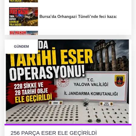
Bursa’da Orhangazi Tüneli’nde feci kaza:
İHRACAT REKORU VAR, PEKİ EMEĞİN
KARŞILIĞI NEREDE?
GÜNDEM
TONAMİ KÖPRÜSÜ'NDE PANİK!
GÜNEY MARMARA OTOYOLU İMAR
PLANLARI ASKIDA!
GÜNEY MARMARA OTOYOLU İMAR
PLANLARI ASKIDA!
256 PARÇA ESER ELE GEÇİRİLDİ