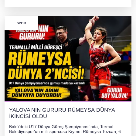
TL'lik yardım kampanyası başlatıldı. Hayırseverlerin
desteğiyle tedavi masraflarının karşılanması hedefleniyor.
SPOR
YALOVA'NIN GURURU RÜMEYSA DÜNYA
İKİNCİSİ OLDU
Bakü'deki U17 Dünya Güreş Şampiyonası'nda, Termal
Belediyespor'un milli sporcusu Kıymet Rümeysa Tezcan, 69