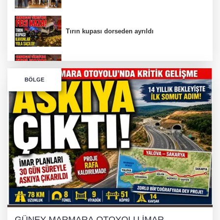
Tırın kupası dorseden ayrıldı
Bursa’da Orhangazi Tüneli’nde feci kaza:
BÖLGE
İHRACAT REKORU VAR, PEKİ EMEĞİN
KARŞILIĞI NEREDE?
TONAMİ KÖPRÜSÜ'NDE PANİK!
GÜNEY MARMARA OTOYOLU İMAR
PLANLARI ASKIDA!
GÜNEY MARMARA OTOYOLU İMAR