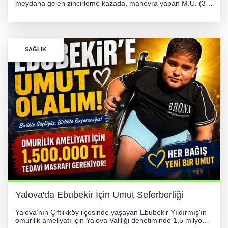
meydana gelen zincirleme kazada, manevra yapan M.Ü. (35)
yönetimindeki 06 GS 328 plakalı otomobil ağaca çarparak
hurdaya döndü. Hafif yaralanan sürücü, Orhangazi Devlet
Hastanesi'ne kaldırıldı.
SAĞLIK
Yalova'da Ebubekir İçin Umut Seferberliği
Yalova'nın Çiftlikköy ilçesinde yaşayan Ebubekir Yıldırmış'ın
omurilik ameliyatı için Yalova Valiliği denetiminde 1,5 milyon