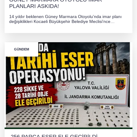
PLANLARI ASKIDA!
14 yıldır beklenen Güney Marmara Otoyolu'nda imar planı
değişiklikleri Kocaeli Büyükşehir Belediye Meclisi'nce
onaylanarak 30 gün süreyle askıya çıkarıldı. Projenin Yalova-
Kocaeli arasını rahatlatması ve resmi sürecin devam ettiği
bildirildi.
GÜNDEM
256 PARÇA ESER ELE GEÇİRİLDİ