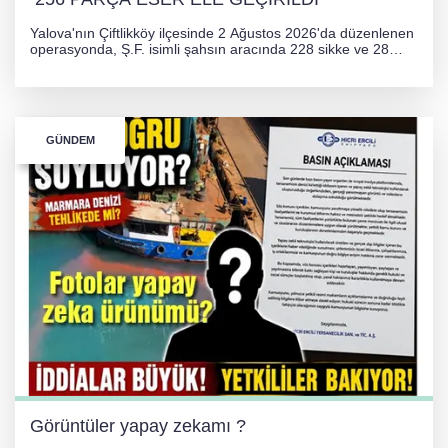
Yalova'nın Çiftlikköy ilçesinde 2 Ağustos 2026'da düzenlenen
operasyonda, Ş.F. isimli şahsın aracında 228 sikke ve 28
obje olmak üzere toplam 256 tarihi eser ele geçirildi. Şüpheli
hakkında adli işlem başlatıldı.
GÜNDEM
Görüntüler yapay zekamı ?