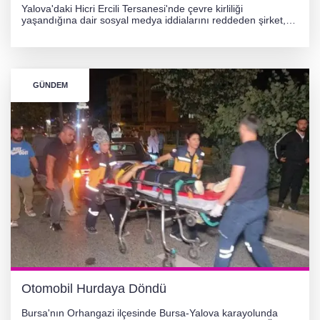
Yalova'daki Hicri Ercili Tersanesi'nde çevre kirliliği
yaşandığına dair sosyal medya iddialarını reddeden şirket,
görüntülerin yapay zekayla oluşturulduğunu savundu. Olayla
ilgili hukuki süreç başlatılırken gözler resmi incelemelere
çevrildi.
GÜNDEM
Otomobil Hurdaya Döndü
Bursa'nın Orhangazi ilçesinde Bursa-Yalova karayolunda