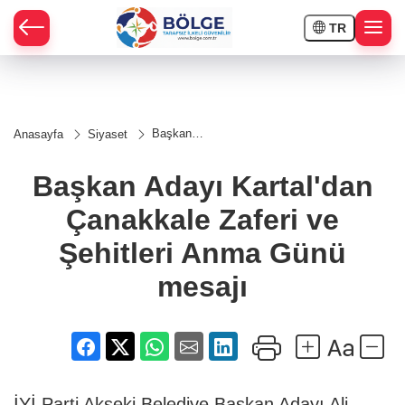
TR
HÇE
Başkan
Anasayfa
Siyaset
Adayı
RAY
Kartal'dan
Çanakkale
Başkan Adayı Kartal'dan
Zaferi ve
SPOR
Şehitleri
Çanakkale Zaferi ve
Anma
Günü
OR
mesajı
Şehitleri Anma Günü
mesajı
İYİ Parti Akseki Belediye Başkan Adayı Ali