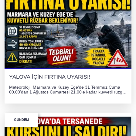
YALOVA İÇİN FIRTINA UYARISI!
Meteoroloji; Marmara ve Kuzey Ege'de 31 Temmuz Cuma
00.00'dan 1 Ağustos Cumartesi 21.00'e kadar kuvvetli rüzgar
ve fırtına bekliyor. İstanbul, Yalova, Kocaeli ve Trakya'da
ulaşımda aksamalar ve olumsuzluklara karşı vatandaşlar
uyarıldı.
GÜNDEM