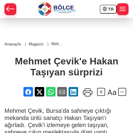
TR
HÇE
Mehmet
Anasayfa
Magazin
Çevik'e
RAY
Hakan
Taşıyan
Mehmet Çevik'e Hakan
sürprizi
SPOR
Taşıyan sürprizi
OR
Mehmet Çevik, Bursa'da sahneye çıktığı
mekanda ünlü sanatçı Hakan Taşıyan'ı
ağırladı. Çevik’i izlemeye gelen taşıyan,
sahneye çıkıp meslektaşıyla düet yaptı.