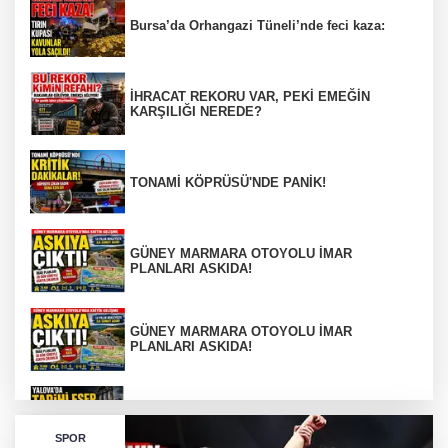
Bursa’da Orhangazi Tüneli’nde feci kaza:
İHRACAT REKORU VAR, PEKİ EMEĞİN
KARŞILIĞI NEREDE?
TONAMİ KÖPRÜSÜ'NDE PANİK!
GÜNEY MARMARA OTOYOLU İMAR
PLANLARI ASKIDA!
GÜNEY MARMARA OTOYOLU İMAR
PLANLARI ASKIDA!
256 PARÇA ESER ELE GEÇİRİLDİ
SPOR