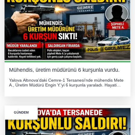
Mühendis, üretim müdürünü 6 kurşunla vurdu.
Yalova Altınova'daki Cemre-1 Tersanesi'nde mühendis Mete
A., Üretim Müdürü Engin Y.'yi 6 kurşunla yaraladı. Hayati
tehlikesi bulunmayan Engin Y. hastaneye kaldırılırken, kaçan
şüphelinin yakalanması için geniş çaplı soruşturma başlatıldı.
GÜNDEM