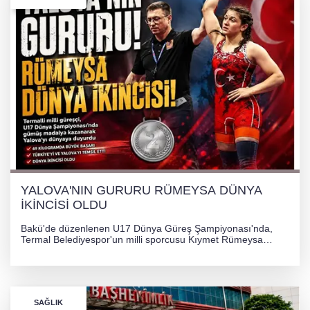
YALOVA'NIN GURURU RÜMEYSA DÜNYA
İKİNCİSİ OLDU
Bakü'de düzenlenen U17 Dünya Güreş Şampiyonası'nda,
Termal Belediyespor'un milli sporcusu Kıymet Rümeysa
Tezcan, 69 kilogram kategorisinde dünya ikincisi olarak
gümüş madalya kazandı.
SAĞLIK