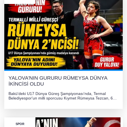
Görüntüler yapay zekamı ?
Otomobil Hurdaya Döndü
Yalova'da Ebubekir İçin Umut Seferberliği
YALOVA'NIN GURURU RÜMEYSA DÜNYA
İKİNCİSİ OLDU
Bakü'deki U17 Dünya Güreş Şampiyonası'nda, Termal
Belediyespor'un milli sporcusu Kıymet Rümeysa Tezcan, 69
kilogram kategorisinde dünya ikincisi olarak gümüş madalya
kazandı ve Yalova ile Türkiye'yi gururlandırdı.
SPOR