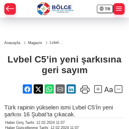
TR
HÇE
Lvbel
Anasayfa
Magazin
C5’in
RAY
yeni
şarkısına
Lvbel C5’in yeni şarkısına
geri
SPOR
sayım
geri sayım
OR
Türk rapinin yükselen ismi Lvbel C5'İn yeni
şarkısı 16 Şubat'ta çıkacak.
Haber Giriş Tarihi: 12.02.2024 11:07
Haber Güncellenme Tarihi: 12.02.2024 11:07