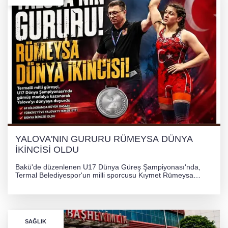
YALOVA'NIN GURURU RÜMEYSA DÜNYA
İKİNCİSİ OLDU
Bakü'de düzenlenen U17 Dünya Güreş Şampiyonası'nda,
Termal Belediyespor'un milli sporcusu Kıymet Rümeysa
Tezcan, 69 kilogram kategorisinde dünya ikincisi olarak
gümüş madalya kazandı.
SAĞLIK