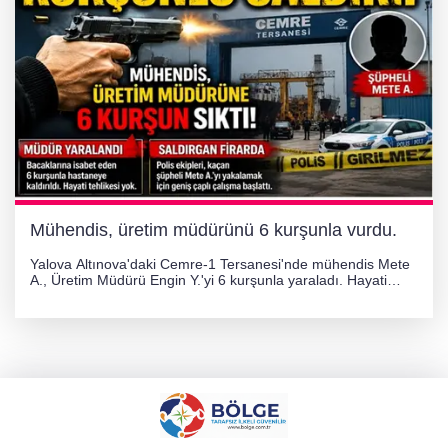
Mühendis, üretim müdürünü 6 kurşunla vurdu.
Yalova Altınova'daki Cemre-1 Tersanesi'nde mühendis Mete
A., Üretim Müdürü Engin Y.'yi 6 kurşunla yaraladı. Hayati
tehlikesi bulunmayan Engin Y. hastaneye kaldırılırken, kaçan
şüphelinin yakalanması için geniş çaplı soruşturma başlatıldı.