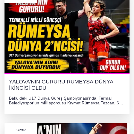
YALOVA'NIN GURURU RÜMEYSA DÜNYA
İKİNCİSİ OLDU
Bakü'deki U17 Dünya Güreş Şampiyonası'nda, Termal
Belediyespor'un milli sporcusu Kıymet Rümeysa Tezcan, 69
kilogram kategorisinde dünya ikincisi olarak gümüş madalya
kazandı ve Yalova ile Türkiye'yi gururlandırdı.
SPOR