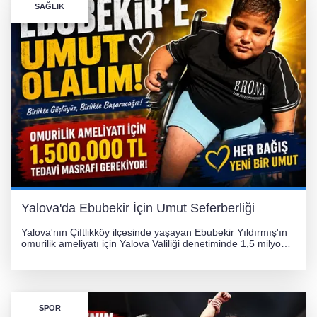
SAĞLIK
256 PARÇA ESER ELE GEÇİRİLDİ
Görüntüler yapay zekamı ?
Otomobil Hurdaya Döndü
Yalova'da Ebubekir İçin Umut Seferberliği
Yalova'nın Çiftlikköy ilçesinde yaşayan Ebubekir Yıldırmış'ın
omurilik ameliyatı için Yalova Valiliği denetiminde 1,5 milyon
TL'lik yardım kampanyası başlatıldı. Hayırseverlerin
desteğiyle tedavi masraflarının karşılanması hedefleniyor.
SPOR