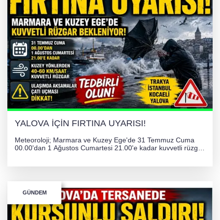
YALOVA İÇİN FIRTINA UYARISI!
Meteoroloji; Marmara ve Kuzey Ege'de 31 Temmuz Cuma
00.00'dan 1 Ağustos Cumartesi 21.00'e kadar kuvvetli rüzgar
ve fırtına bekliyor. İstanbul, Yalova, Kocaeli ve Trakya'da
ulaşımda aksamalar ve olumsuzluklara karşı vatandaşlar
uyarıldı.
GÜNDEM