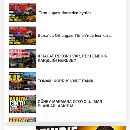
Tırın kupası dorseden ayrıldı
Bursa’da Orhangazi Tüneli’nde feci kaza:
İHRACAT REKORU VAR, PEKİ EMEĞİN
KARŞILIĞI NEREDE?
TONAMİ KÖPRÜSÜ'NDE PANİK!
GÜNEY MARMARA OTOYOLU İMAR
PLANLARI ASKIDA!
GÜNEY MARMARA OTOYOLU İMAR
PLANLARI ASKIDA!