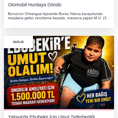
Otomobil Hurdaya Döndü
Bursa'nın Orhangazi ilçesinde Bursa-Yalova karayolunda
meydana gelen zincirleme kazada, manevra yapan M.Ü. (35)
yönetimindeki 06 GS 328 plakalı otomobil ağaca çarparak
hurdaya döndü. Hafif yaralanan sürücü, Orhangazi Devlet
Hastanesi'ne kaldırıldı.
SAĞLIK
Yalova'da Ebubekir İçin Umut Seferberliği