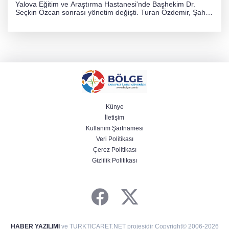
Yalova Eğitim ve Araştırma Hastanesi'nde Başhekim Dr.
Seçkin Özcan sonrası yönetim değişti. Turan Özdemir, Şahin
Bozkurt, Özlem Kotbaş ve Mustafa Aka yeni idari görevlerine
atanarak sağlık hizmetlerini etkinleştirme sürecini başlattı.
Künye
İletişim
Kullanım Şartnamesi
Veri Politikası
Çerez Politikası
Gizlilik Politikası
HABER YAZILIMI
ve TURKTICARET.NET projesidir Copyright© 2006-2026