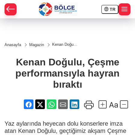
TR
HÇE
Kenan Doğulu,
Anasayfa
Magazin
Çeşme
RAY
performansıyla
hayran bıraktı
Kenan Doğulu, Çeşme
SPOR
performansıyla hayran
OR
bıraktı
Yaz aylarında heyecan dolu konserlere imza
atan Kenan Doğulu, geçtiğimiz akşam Çeşme