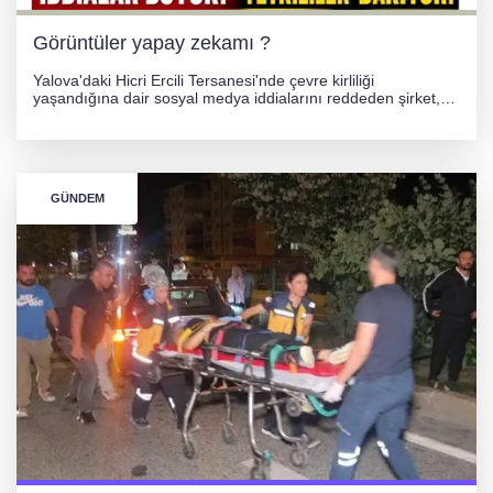
Görüntüler yapay zekamı ?
Yalova'daki Hicri Ercili Tersanesi'nde çevre kirliliği
yaşandığına dair sosyal medya iddialarını reddeden şirket,
görüntülerin yapay zekayla oluşturulduğunu savundu. Olayla
ilgili hukuki süreç başlatılırken gözler resmi incelemelere
çevrildi.
GÜNDEM