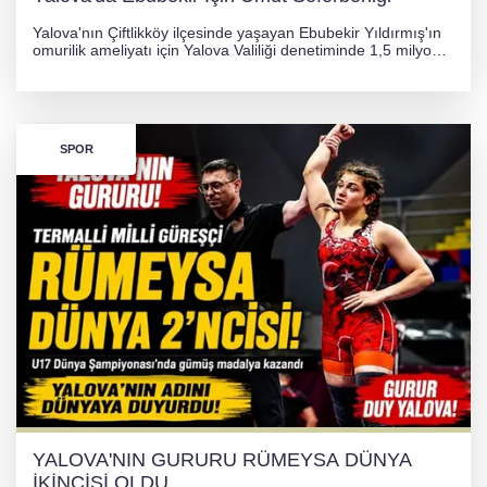
Yalova'nın Çiftlikköy ilçesinde yaşayan Ebubekir Yıldırmış'ın
omurilik ameliyatı için Yalova Valiliği denetiminde 1,5 milyon
TL'lik yardım kampanyası başlatıldı. Hayırseverlerin
desteğiyle tedavi masraflarının karşılanması hedefleniyor.
SPOR
YALOVA'NIN GURURU RÜMEYSA DÜNYA
İKİNCİSİ OLDU