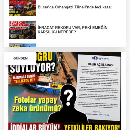
Bursa’da Orhangazi Tüneli’nde feci kaza:
İHRACAT REKORU VAR, PEKİ EMEĞİN
KARŞILIĞI NEREDE?
TONAMİ KÖPRÜSÜ'NDE PANİK!
GÜNDEM
GÜNEY MARMARA OTOYOLU İMAR
PLANLARI ASKIDA!
GÜNEY MARMARA OTOYOLU İMAR
PLANLARI ASKIDA!
256 PARÇA ESER ELE GEÇİRİLDİ