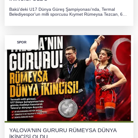
Bakü'deki U17 Dünya Güreş Şampiyonası'nda, Termal
Belediyespor'un milli sporcusu Kıymet Rümeysa Tezcan, 69
kilogram kategorisinde dünya ikincisi olarak gümüş madalya
kazandı ve Yalova ile Türkiye'yi gururlandırdı.
SPOR
YALOVA'NIN GURURU RÜMEYSA DÜNYA
İKİNCİSİ OLDU